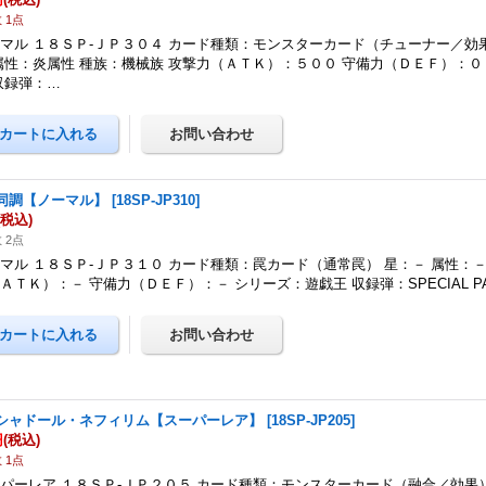
 1点
マル １８ＳＰ-ＪＰ３０４ カード種類：モンスターカード（チューナー／効
属性：炎属性 種族：機械族 攻撃力（ＡＴＫ）：５００ 守備力（ＤＥＦ）：０
収録弾：…
同調【ノーマル】
[
18SP-JP310
]
(税込)
 2点
マル １８ＳＰ-ＪＰ３１０ カード種類：罠カード（通常罠） 星：－ 属性：－
ＡＴＫ）：－ 守備力（ＤＥＦ）：－ シリーズ：遊戯王 収録弾：SPECIAL PACK
シャドール・ネフィリム【スーパーレア】
[
18SP-JP205
]
円
(税込)
 1点
パーレア １８ＳＰ-ＪＰ２０５ カード種類：モンスターカード（融合／効果