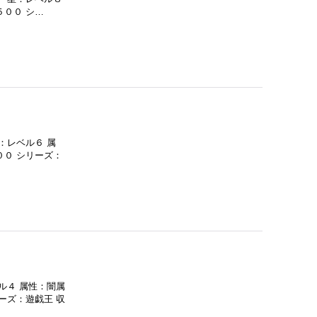
５００ シ…
：レベル６ 属
００ シリーズ：
ル４ 属性：闇属
ーズ：遊戯王 収