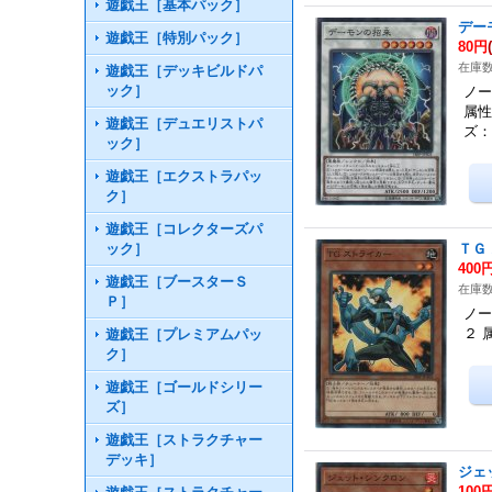
遊戯王［基本パック］
デー
遊戯王［特別パック］
80円
在庫数
遊戯王［デッキビルドパ
ック］
ノー
属性
遊戯王［デュエリストパ
ズ：
ック］
遊戯王［エクストラパッ
ク］
遊戯王［コレクターズパ
ック］
ＴＧ
400
遊戯王［ブースターＳ
在庫数
Ｐ］
ノー
２ 
遊戯王［プレミアムパッ
ク］
遊戯王［ゴールドシリー
ズ］
遊戯王［ストラクチャー
デッキ］
ジェ
100