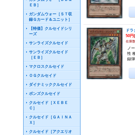
ＥＢ］
ガンダムウォー［ＳＴ収
録Ｇカード＆ユニット］
【特価】クルセイドシリ
ドラ
ーズ
50円
在庫数
サンライズクルセイド
ノー
サンライズクルセイド
性 
［ＥＢ］
録弾
マクロスクルセイド
ＯＧクルセイド
ダイナミッククルセイド
ボンズクルセイド
クルセイド［ＸＥＢＥ
Ｃ］
クルセイド［ＧＡＩＮＡ
Ｘ］
クルセイド［アクエリオ