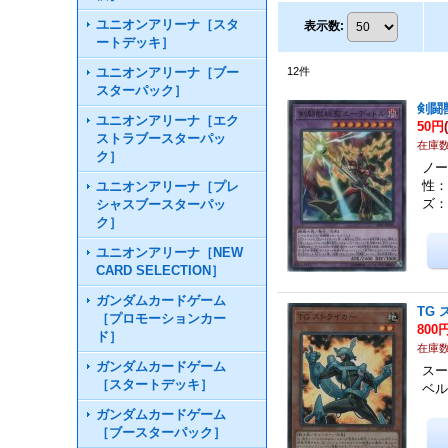
ユニオンアリーナ［スタ
表示数
:
ートデッキ］
ユニオンアリーナ［ブー
12
件
スターパック］
剣闘
ユニオンアリーナ［エク
50円
ストラブースターパッ
在庫数
ク］
ノー
性：
ユニオンアリーナ［プレ
ズ：
シャスブースターパッ
ク］
ユニオンアリーナ［NEW
CARD SELECTION］
ガンダムカードゲーム
TG
［プロモーションカー
800
ド］
在庫数
ガンダムカードゲーム
スー
［スタートデッキ］
ベル
ガンダムカードゲーム
［ブースターパック］