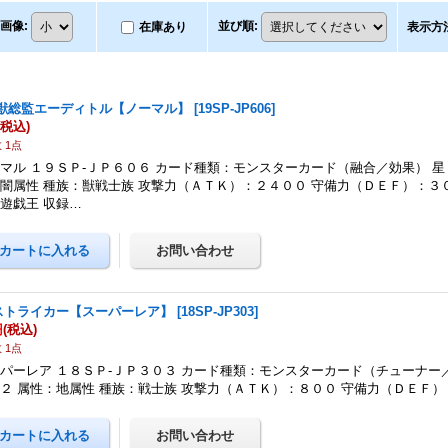
画像
:
並び順
:
在庫あり
表示方
獣総監エーディトル【ノーマル】
[
19SP-JP606
]
(税込)
 1点
マル １９ＳＰ-ＪＰ６０６ カード種類：モンスターカード（融合／効果） 星
闇属性 種族：獣戦士族 攻撃力（ＡＴＫ）：２４００ 守備力（ＤＥＦ）：３
遊戯王 収録…
 ストライカー【スーパーレア】
[
18SP-JP303
]
円
(税込)
 1点
パーレア １８ＳＰ-ＪＰ３０３ カード種類：モンスターカード（チューナー
２ 属性：地属性 種族：戦士族 攻撃力（ＡＴＫ）：８００ 守備力（ＤＥＦ）