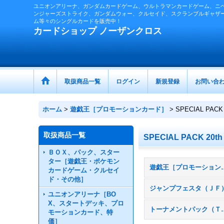
ユニオンアリーナ、ガンダムカードゲーム、ウルトラマンカードゲーム、ニ
ンジャーズストライク、ガンダムウォー、クルセイド、スクランブルギャザ
ム等々のシングルカードを販売中！
カードショップ ノーザンクロス
取扱商品一覧
ログイン
新規登録
お問い合
ホーム
>
遊戯王［プロモーションカード］
>
SPECIAL PACK
取扱商品一覧
SPECIAL PACK 20th
ＢＯＸ、パック、スター
ター［遊戯王・ポケモン
遊戯王［プロモーシ
カードゲーム・クルセイ
ド・その他］
ジャンプフェスタ（ＪＦ
ユニオンアリーナ［BO
X、スタートデッキ、プロ
トーナメン
モーションカード、特
価］