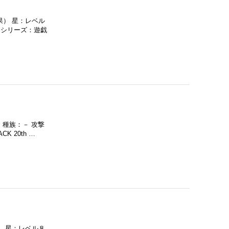
果） 星：レベル
 シリーズ：遊戯
 種族：－ 攻撃
 20th …
） 星：レベル８