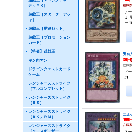
遊戯王［ストラクチャー
デッキＲ］
在庫数
ノー
遊戯王［スターターデッ
１ 
キ］
王 
遊戯王［構築セット］
遊戯王［プロモーション
カード］
【特価】遊戯王
緊急
30円
キン肉マン
在庫数
ドラゴンクエストカード
ノー
ゲーム
力（
レンジャーズストライク
［フルコンプセット］
レンジャーズストライク
［ＲＳ］
レンジャーズストライク
エル
［ＲＫ／ＲＭ］
400
在庫数
レンジャーズストライク
［クロスギャザー］
スー