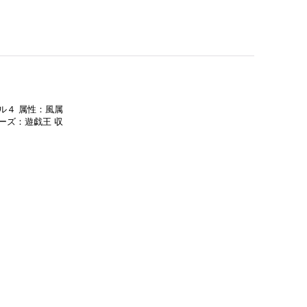
ル４ 属性：風属
ーズ：遊戯王 収