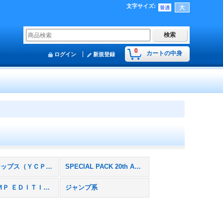
文字サイズ
:
0
カートの中身
ログイン
新規登録
遊戯王チップス（ＹＣＰＣ）
SPECIAL PACK 20th ANNIVERSARY EDITION
Ｖ ＪＵＭＰ ＥＤＩＴＩＯＮ（ＶＥ）
ジャンプ系