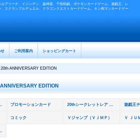
ベルアリーナ、イジンデン、蟲神器、千怪戦戯、ポケモンカードゲーム、遊戯王、レ
ー、スクランブルデュエル、ドラゴンクエストカードゲーム、キン肉マンカードゲー
わせ
ご利用案内
ショッピングカート
 20th ANNIVERSARY EDITION
 ANNIVERSARY EDITION
ョンカード］ (全商品)
プロモーションカード
20thシークレットレア チャレンジパック（２０ＣＰ）
）
コミック
Ｖジャンプ（ＶＪＭＰ）
トパック（ＴＰ）