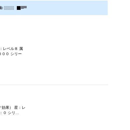
法
:
：レベル８ 属
０００ シリー
／効果） 星：レ
：０ シリ…