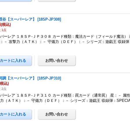
渓谷【スーパーレア】
[
18SP-JP308
]
円
(税込)
 1点
パーレア １８ＳＰ-ＪＰ３０８ カード種類：魔法カード（フィールド魔法） 
：－ 攻撃力（ＡＴＫ）：－ 守備力（ＤＥＦ）：－ シリーズ：遊戯王 収録弾：SP
同調【スーパーレア】
[
18SP-JP310
]
(税込)
 2点
パーレア １８ＳＰ-ＪＰ３１０ カード種類：罠カード（通常罠） 星：－ 属
力（ＡＴＫ）：－ 守備力（ＤＥＦ）：－ シリーズ：遊戯王 収録弾：SPECIAL P