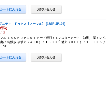
グニティ－ドゥクス【ノーマル】
[
18SP-JP104
]
(税込)
 1点
マル １８ＳＰ-ＪＰ１０４ カード種類：モンスターカード（効果） 星：レベ
種族：鳥獣族 攻撃力（ＡＴＫ）：１５００ 守備力（ＤＥＦ）：１０００ シリ
：SP…