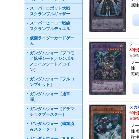
属性
スーパーロボット大戦
スクランブルギャザー
スーパーヒーロー戦線
スクランブルデュエル
仮面ライダーカードゲー
ム
デー
80円
ガンダムウォー［プロモ
在庫数
／拡張シート／シンボル
ノー
／コインシート／コイ
性：
ン］
遊戯
ガンダムウォー［フルコ
ンプセット］
ガンダムウォー［通常
弾］
スカ
ガンダムウォー［ドラマ
50円
チックブースター］
在庫数
ガンダムウォー［構築済
ノー
みスターター］
性 
録弾
ガンダムウォー［ＢＢ＆