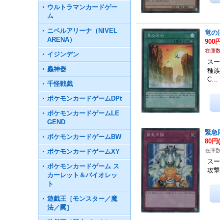
ウルトラマンカードゲー
ム
ニベルアリーナ（NIVEL
竜の
ARENA）
900
在庫数
イジンデン
スー
蟲神器
種族
C…
千怪戦戯
ポケモンカードゲームDPt
ポケモンカードゲームLE
GEND
緊急
ポケモンカードゲームBW
80円
在庫数
ポケモンカードゲームXY
スー
ポケモンカードゲーム ス
攻撃
カーレット＆バイオレッ
ト
遊戯王［モンスター／魔
法／罠］