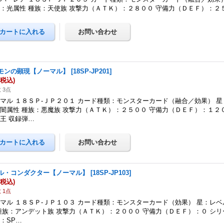
：光属性 種族：天使族 攻撃力（ＡＴＫ）：２８００ 守備力（ＤＥＦ）：２
モンの顕現【ノーマル】
[
18SP-JP201
]
(税込)
 3点
マル １８ＳＰ-ＪＰ２０１ カード種類：モンスターカード（融合／効果） 星
闇属性 種族：悪魔族 攻撃力（ＡＴＫ）：２５００ 守備力（ＤＥＦ）：１２
王 収録弾…
ル・コンダクター【ノーマル】
[
18SP-JP103
]
(税込)
 1点
マル １８ＳＰ-ＪＰ１０３ カード種類：モンスターカード（効果） 星：レベ
種族：アンデット族 攻撃力（ＡＴＫ）：２０００ 守備力（ＤＥＦ）：０ シリ
：SP…