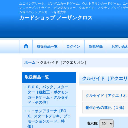
ユニオンアリーナ、ガンダムカードゲーム、ウルトラマンカードゲーム、ニ
ンジャーズストライク、ガンダムウォー、クルセイド、スクランブルギャザ
ム等々のシングルカードを販売中！
カードショップ ノーザンクロス
取扱商品一覧
ログイン
新規登録
お問い合
ホーム
>
クルセイド［アクエリオン］
取扱商品一覧
クルセイド［アクエリ
ＢＯＸ、パック、スター
ター［遊戯王・ポケモン
クルセイド［アク
カードゲーム・クルセイ
ド・その他］
創生からの進化（１弾）
ユニオンアリーナ［BO
X、スタートデッキ、プロ
モーションカード、特
表示数
:
価］