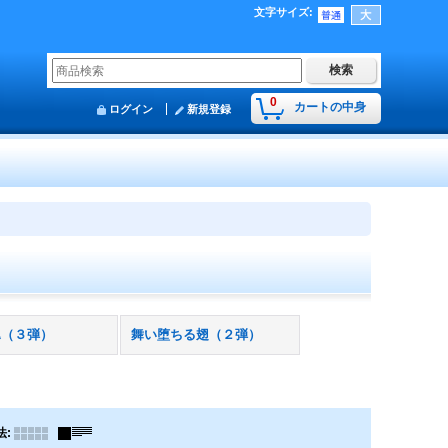
文字サイズ
:
0
カートの中身
ログイン
新規登録
翼（３弾）
舞い堕ちる翅（２弾）
法
: