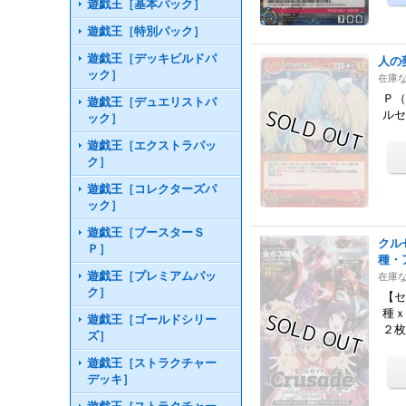
遊戯王［基本パック］
遊戯王［特別パック］
遊戯王［デッキビルドパ
人の
ック］
在庫
Ｐ（
遊戯王［デュエリストパ
ルセ
ック］
遊戯王［エクストラパッ
ク］
遊戯王［コレクターズパ
ック］
遊戯王［ブースターＳ
クル
Ｐ］
種・
遊戯王［プレミアムパッ
在庫
ク］
【セ
種
遊戯王［ゴールドシリー
２
ズ］
遊戯王［ストラクチャー
デッキ］