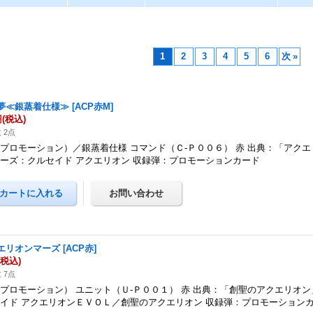
1
2
3
4
5
6
次
»
夢≪銀蒸着仕様≫
[
ACP赤M
]
円
(税込)
 2点
プロモーション）／銀蒸着仕様 コマンド（Ｃ-Ｐ００６） 赤 出典：「アク
ーズ：クルセイド アクエリオン 収録弾：プロモーションカード
エリオンマーズ
[
ACP赤
]
(税込)
 7点
プロモーション） ユニット（Ｕ-Ｐ００１） 赤 出典：「創聖のアクエリオン
イド アクエリオンＥＶＯＬ／創聖のアクエリオン 収録弾：プロモーション