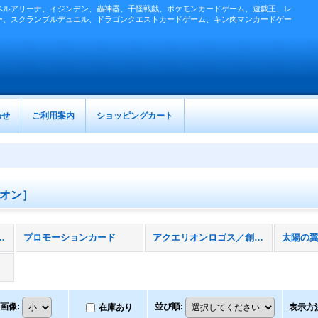
ベルアリーナ、イジンデン、蟲神器、千怪戦戯、ポケモンカードゲーム、遊戯王、レ
ー、スクランブルデュエル、ドラゴンクエストカードゲーム、キン肉マンカードゲー
わせ
ご利用案内
ショッピングカート
オン］
エリオン］ (全商品)
プロモーションカード
アクエリオンロゴス／創勢のアクエリオンＥＶＯＬ（４弾）
太陽の
画像
:
並び順
:
在庫あり
表示方