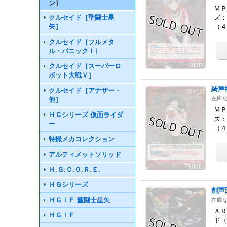
ン］
ＭＰ
クルセイド［聖闘士星
ズ：
矢］
（
クルセイド［フルメタ
ル・パニック！］
クルセイド［スーパーロ
ボット大戦Ｖ］
綺声
クルセイド［アナザー・
在庫
他］
ＭＰ
ＨＧシリーズ 仮面ライダ
ズ：
ー
（
特撮メカコレクション
アルティメットソリッド
Ｈ.Ｇ.Ｃ.Ｏ.Ｒ.Ｅ.
ＨＧシリーズ
創声
ＨＧＩＦ 聖闘士星矢
在庫
ＡＲ
ＨＧＩＦ
ド（