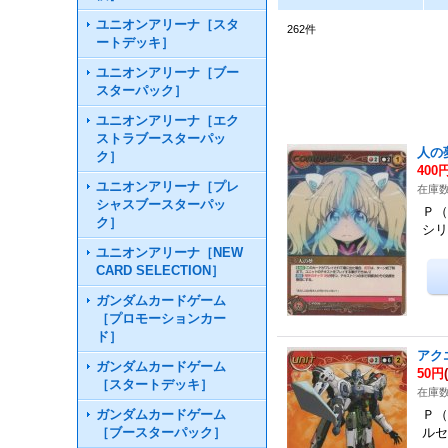
ユニオンアリーナ［スタ
262
件
ートデッキ］
ユニオンアリーナ［ブー
スターパック］
ユニオンアリーナ［エク
ストラブースターパッ
人の
ク］
400
ユニオンアリーナ［プレ
在庫数
シャスブースターパッ
Ｐ（
ク］
シリ
ユニオンアリーナ［NEW
CARD SELECTION］
ガンダムカードゲーム
［プロモーションカー
ド］
アク
ガンダムカードゲーム
50円
［スタートデッキ］
在庫数
ガンダムカードゲーム
Ｐ（
［ブースターパック］
ルセ