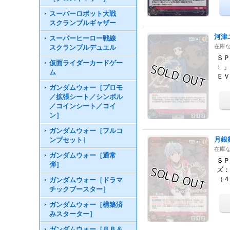
スーパーロボット大戦
スクランブルギャザー
河津
スーパーヒーロー戦線
在庫
スクランブルデュエル
ＳＰ
仮面ライダーカードゲー
Ｌ」
ム
Ｅ
ガンダムウォー［プロモ
／拡張シート／シンボル
／コインシート／コイ
ン］
ガンダムウォー［フルコ
月銀
ンプセット］
在庫
ガンダムウォー［通常
ＳＰ
弾］
ズ：
（
ガンダムウォー［ドラマ
チックブースター］
ガンダムウォー［構築済
みスターター］
ガンダムウォー［ＢＢ＆