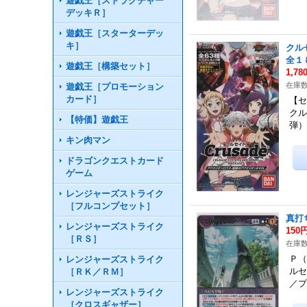
遊戯王［ストラクチャー
デッキＲ］
遊戯王［スターターデッ
キ］
クル
全１
遊戯王［構築セット］
1,78
在庫数
遊戯王［プロモーション
カード］
【セ
クル
【特価】遊戯王
弾
キン肉マン
ドラゴンクエストカード
ゲーム
レンジャーズストライク
［フルコンプセット］
真打
レンジャーズストライク
150
［ＲＳ］
在庫数
Ｐ（
レンジャーズストライク
ルセ
［ＲＫ／ＲＭ］
／
レンジャーズストライク
［クロスギャザー］