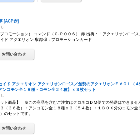
夢
[
ACP赤
]
なし
プロモーション） コマンド（Ｃ-Ｐ００６） 赤 出典：「アクエリオンロゴス
イド アクエリオン 収録弾：プロモーションカード
セイド アクエリオン アクエリオンロゴス／創勢のアクエリオンＥＶＯＬ（
アンコモン全１８種・コモン全２４種】ｘ３枚セット
なし
ット商品】 ※この商品を含むご注文はクロネコＤＭ便での発送はできません
ｘ３（３６枚）・アンコモン全１８種ｘ３（５４枚）・１ＢＯＸ分のコモン全
枚）のセットです。…