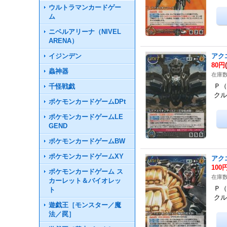
ウルトラマンカードゲー
ム
ニベルアリーナ（NIVEL
ARENA）
イジンデン
アク
80円
蟲神器
在庫数
Ｐ（
千怪戦戯
クル
ポケモンカードゲームDPt
ポケモンカードゲームLE
GEND
ポケモンカードゲームBW
ポケモンカードゲームXY
アク
100
ポケモンカードゲーム ス
在庫数
カーレット＆バイオレッ
Ｐ（
ト
クル
遊戯王［モンスター／魔
法／罠］