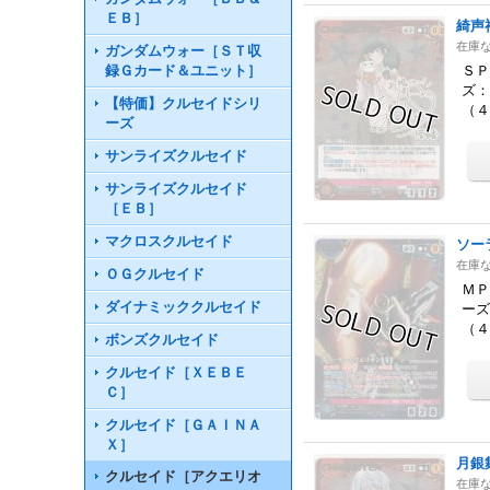
ＥＢ］
綺声
在庫
ガンダムウォー［ＳＴ収
録Ｇカード＆ユニット］
ＳＰ
ズ：
【特価】クルセイドシリ
（
ーズ
サンライズクルセイド
サンライズクルセイド
［ＥＢ］
マクロスクルセイド
ソー
在庫
ＯＧクルセイド
ＭＰ
ダイナミッククルセイド
ーズ
（
ボンズクルセイド
クルセイド［ＸＥＢＥ
Ｃ］
クルセイド［ＧＡＩＮＡ
Ｘ］
月銀
クルセイド［アクエリオ
在庫