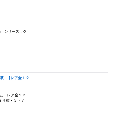
」 シリーズ：ク
４弾）【レア全１２
。 レア全１２
２４種ｘ３（７