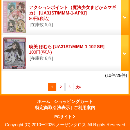
アクションポイント（魔法少女まどか☆マギ
カ）
[UA31ST/MMM-1-AP01]
80円
(税込)
[在庫数 9点]
暁美 ほむら
[UA31ST/MMM-1-102 SR]
100円
(税込)
[在庫数 8点]
(10件/28件)
1
2
3
次
»
ホーム
|
ショッピングカート
特定商取引法表示
|
ご利用案内
PCサイト
Copyright (C) 2010ー2026 ノーザンクロス All Rights Reserved