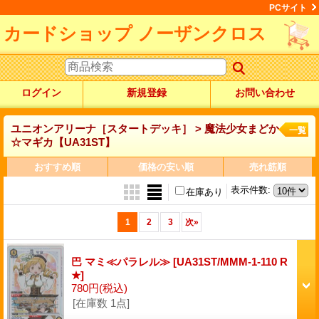
PCサイト
カードショップ ノーザンクロス
ログイン
新規登録
お問い合わせ
ユニオンアリーナ［スタートデッキ］ > 魔法少女まどか
一覧
☆マギカ【UA31ST】
おすすめ順
価格の安い順
売れ筋順
表示件数
:
在庫あり
1
2
3
次
»
巴 マミ≪パラレル≫
[UA31ST/MMM-1-110 R
★]
780円
(税込)
[在庫数 1点]