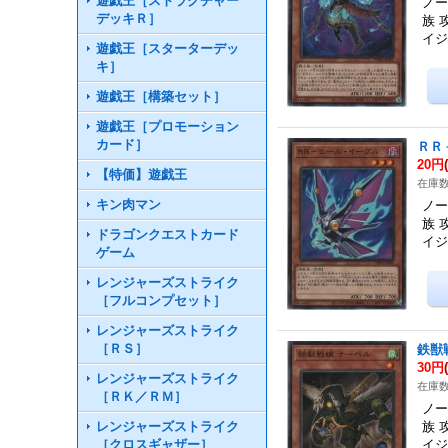
遊戯王［ストラクチャー
ノー
デッキＲ］
族 
イ
遊戯王［スターターデッ
キ］
遊戯王［構築セット］
遊戯王［プロモーション
カード］
ＲＲ
20円
【特価】遊戯王
在庫数
キン肉マン
ノー
族 
ドラゴンクエストカード
イ
ゲーム
レンジャーズストライク
［フルコンプセット］
レンジャーズストライク
［ＲＳ］
鉄獣
30円
レンジャーズストライク
在庫数
［ＲＫ／ＲＭ］
ノー
レンジャーズストライク
族 
［クロスギャザー］
イ