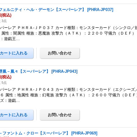
フェルニティ・ヘル・デーモン【スーパーレア】
[
PHRA-JP037
]
円
(税込)
 3点
パーレア ＰＨＲＡ-ＪＰ０３７ カード種類：モンスターカード（シンクロ／
 属性：闇属性 種族：悪魔族 攻撃力（ＡＴＫ）：２２００ 守備力（ＤＥＦ）
ズ：遊戯王…
堺凰－凰々【スーパーレア】
[
PHRA-JP043
]
円
(税込)
 5点
パーレア ＰＨＲＡ-ＪＰ０４３ カード種類：モンスターカード（エクシーズ
６ 属性：地属性 種族：幻竜族 攻撃力（ＡＴＫ）：２６００ 守備力（ＤＥＦ
ーズ：遊戯…
－ファントム・クロー【スーパーレア】
[
PHRA-JP069
]