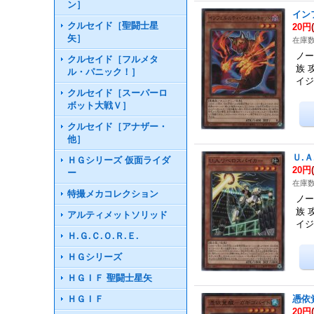
ン］
イン
クルセイド［聖闘士星
20円
矢］
在庫数
ノー
クルセイド［フルメタ
族 
ル・パニック！］
イ
クルセイド［スーパーロ
ボット大戦Ｖ］
クルセイド［アナザー・
他］
Ｕ.
ＨＧシリーズ 仮面ライダ
20円
ー
在庫数
特撮メカコレクション
ノー
族 
アルティメットソリッド
イ
Ｈ.Ｇ.Ｃ.Ｏ.Ｒ.Ｅ.
ＨＧシリーズ
ＨＧＩＦ 聖闘士星矢
ＨＧＩＦ
憑依
20円