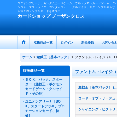
ユニオンアリーナ、ガンダムカードゲーム、ウルトラマンカードゲーム、ニ
ンジャーズストライク、ガンダムウォー、クルセイド、スクランブルギャザ
ム等々のシングルカードを販売中！
カードショップ ノーザンクロス
取扱商品一覧
ログイン
新規登録
お問い合
ホーム
>
遊戯王［基本パック］
>
ファントム・レイジ（ＰＨ
取扱商品一覧
ファントム・レイジ（
ＢＯＸ、パック、スター
ター［遊戯王・ポケモン
遊戯王［基本パック］ (全
カードゲーム・クルセイ
ド・その他］
コード・オブ・ザ・
ユニオンアリーナ［BO
X、スタートデッキ、プロ
シャイニング・ビ
モーションカード、特
価］