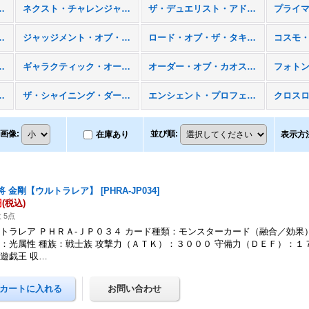
・エボリューション（ＳＥＣＥ）
ネクスト・チャレンジャーズ（ＮＥＣＨ）
ザ・デュエリスト・アドベント（ＤＵＥＡ）
クターズ（ＳＨＳＰ）
ジャッジメント・オブ・ザ・ライト（ＪＯＴＬ）
ロード・オブ・ザ・タキオンギャラクシー（ＬＴＧＹ）
・デュエリスト（ＲＥＤＵ）
ギャラクティック・オーバーロード（ＧＡＯＶ）
オーダー・オブ・カオス（ＯＲＣＳ）
ビクトリー（EXVC）
ザ・シャイニング・ダークネス（ＴＳＨＤ）
エンシェント・プロフェシー（ＡＮＰＲ）
画像
:
並び順
:
在庫あり
表示方
将 金剛【ウルトラレア】
[
PHRA-JP034
]
円
(税込)
 5点
トラレア ＰＨＲＡ-ＪＰ０３４ カード種類：モンスターカード（融合／効果
：光属性 種族：戦士族 攻撃力（ＡＴＫ）：３０００ 守備力（ＤＥＦ）：１
遊戯王 収…