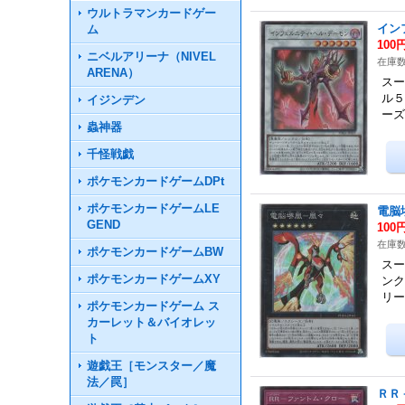
ウルトラマンカードゲー
イン
ム
100
ニベルアリーナ（NIVEL
在庫数
ARENA）
スー
ル５
イジンデン
ー
蟲神器
千怪戦戯
ポケモンカードゲームDPt
ポケモンカードゲームLE
電脳
GEND
100
在庫数
ポケモンカードゲームBW
スー
ポケモンカードゲームXY
ンク
リ
ポケモンカードゲーム ス
カーレット＆バイオレッ
ト
遊戯王［モンスター／魔
法／罠］
ＲＲ