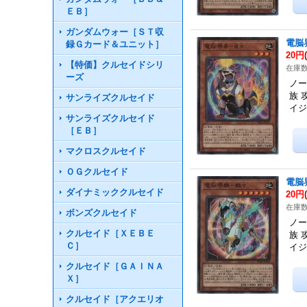
ＥＢ］
ガンダムウォー［ＳＴ収
電脳
録Ｇカード＆ユニット］
20円
【特価】クルセイドシリ
在庫数
ーズ
ノー
族 
サンライズクルセイド
イ
サンライズクルセイド
［ＥＢ］
マクロスクルセイド
ＯＧクルセイド
電脳
ダイナミッククルセイド
20円
在庫数
ボンズクルセイド
ノー
クルセイド［ＸＥＢＥ
族 
Ｃ］
イ
クルセイド［ＧＡＩＮＡ
Ｘ］
クルセイド［アクエリオ