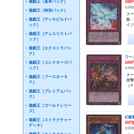
遊戯王［基本パック］
100
在庫数
遊戯王［特別パック］
スー
遊戯王［デッキビルドパ
族：
ック］
イ
遊戯王［デュエリストパ
ック］
遊戯王［エクストラパッ
ク］
ワー
遊戯王［コレクターズパ
100
ック］
在庫数
スー
遊戯王［ブースターＳ
攻撃
Ｐ］
［
遊戯王［プレミアムパッ
ク］
遊戯王［ゴールドシリー
ズ］
幻影
遊戯王［ストラクチャー
20円
デッキ］
在庫数