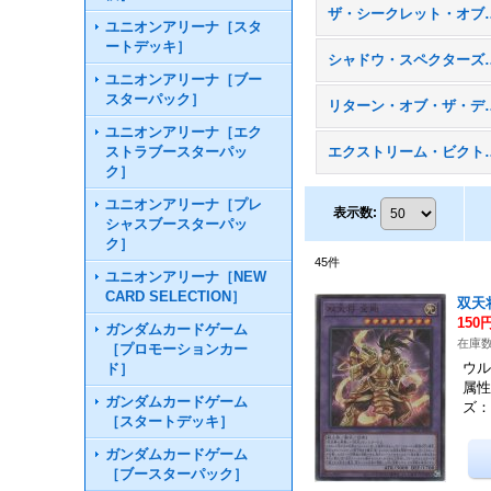
ザ・シークレット・オブ
ユニオンアリーナ［スタ
ートデッキ］
シャドウ・スペ
ユニオンアリーナ［ブー
スターパック］
リターン・オブ・ザ
ユニオンアリーナ［エク
ストラブースターパッ
エクストリーム・
ク］
ユニオンアリーナ［プレ
表示数
:
シャスブースターパッ
ク］
45
件
ユニオンアリーナ［NEW
CARD SELECTION］
双天
150
ガンダムカードゲーム
在庫数
［プロモーションカー
ウル
ド］
属性
ガンダムカードゲーム
ズ：
［スタートデッキ］
ガンダムカードゲーム
［ブースターパック］