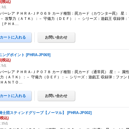
円
(税込)
 3点
パーレア ＰＨＲＡ-ＪＰ０６９ カード種類：罠カード（カウンター罠） 星：
－ 攻撃力（ＡＴＫ）：－ 守備力（ＤＥＦ）：－ シリーズ：遊戯王 収録弾
ジ［ＰＨＡ…
ニングポイント
[
PHRA-JP069
]
円
(税込)
 5点
パーレア ＰＨＲＡ-ＪＰ０７８ カード種類：罠カード（通常罠） 星：－ 属
力（ＡＴＫ）：－ 守備力（ＤＥＦ）：－ シリーズ：遊戯王 収録弾：ファン
ＰＨＡＮＴＯ…
騎士団スティンドグリーブ【ノーマル】
[
PHRA-JP002
]
(税込)
 15点