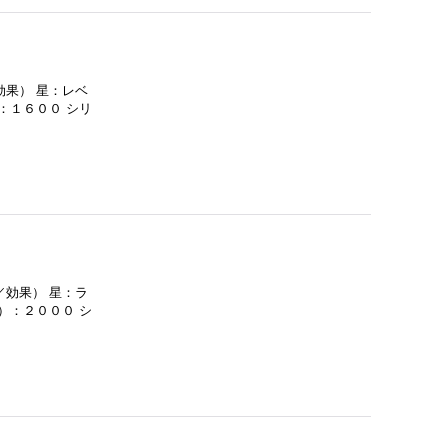
効果） 星：レベ
：１６００ シリ
／効果） 星：ラ
）：２０００ シ