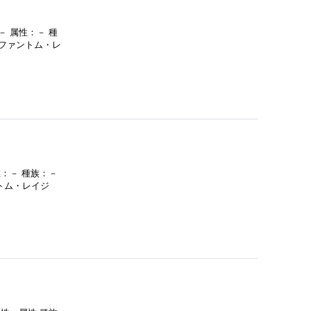
－ 属性：－ 種
：ファントム・レ
性：－ 種族：－
トム・レイジ