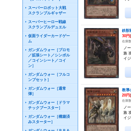
スーパーロボット大戦
スクランブルギャザー
スーパーヒーロー戦線
スクランブルデュエル
鉄獣
仮面ライダーカードゲー
30円
ム
在庫数
ノー
ガンダムウォー［プロモ
族 
／拡張シート／シンボル
イ
／コインシート／コイ
ン］
ガンダムウォー［フルコ
ンプセット］
ガンダムウォー［通常
教導
弾］
20円
在庫数
ガンダムウォー［ドラマ
ノー
チックブースター］
族 
ガンダムウォー［構築済
イ
みスターター］
ガンダムウォー［ＢＢ＆