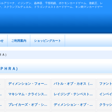
ベルアリーナ、イジンデン、蟲神器、千怪戦戯、ポケモンカードゲーム、遊戯王、レ
ー、スクランブルデュエル、ドラゴンクエストカードゲーム、キン肉マンカードゲー
わせ
ご利用案内
ショッピングカート
ＲＡ）
ＰＨＲＡ）
商品)
ディメンション・フォース（ＤＩＦＯ）
バトル・オブ・カオス（ＢＡＣＨ）
デュエリスト（ＣＯＴＤ）
マキシマム・クライシス（ＭＡＣＲ）
レイジング・テンペスト（ＲＡＴＥ）
クトリーズ（ＳＨＶＩ）
ブレイカーズ・オブ・シャドウ（ＢＯＳＨ）
ディメンション・オブ・カオス（ＤＯＣＳ）