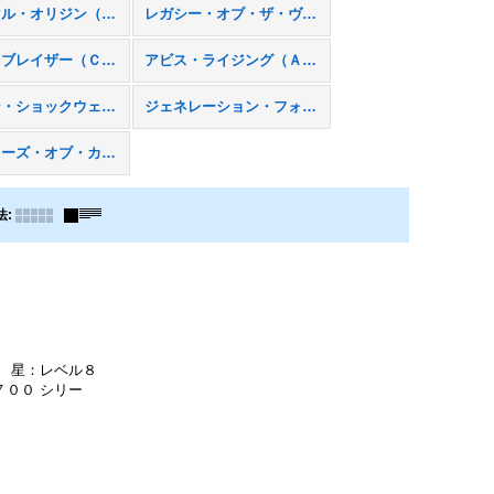
プライマル・オリジン（ＰＲＩＯ）
レガシー・オブ・ザ・ヴァリアント（ＬＶＡＬ）
コスモ・ブレイザー（ＣＢＬＺ）
アビス・ライジング（ＡＢＹＲ）
フォトン・ショックウェーブ（ＰＨＳＷ）
ジェネレーション・フォース（ＧＥＮＦ）
クロスローズ・オブ・カオス（ＣＳＯＣ）
法
:
） 星：レベル８
７００ シリー