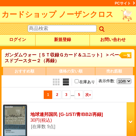
PCサイト
カードショップ ノーザンクロス
ログイン
新規登録
お問い合わせ
ガンダムウォー［ＳＴ収録Ｇカード＆ユニット］ > ベー
一覧
スドブースター２（再録）
おすすめ順
価格の安い順
売れ筋順
表示件数
:
在庫あり
...
1
2
3
5
次
»
地球連邦国民
[G-1/ST/青/BB2/再録]
30円
(税込)
[在庫数 9点]