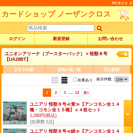
PCサイト
カードショップ ノーザンクロス
ログイン
新規登録
お問い合わせ
ユニオンアリーナ［ブースターパック］ > 怪獣８号
一覧
【UA28BT】
おすすめ順
価格の安い順
売れ筋順
表示件数
:
在庫あり
...
1
2
3
12
次
»
ユニアリ 怪獣８号≪黄≫【アンコモン全１４
種・コモン全１５種】ｘ４枚セット
1,280円
(税込)
[在庫数 2点]
ユニアリ 怪獣８号≪緑≫【アンコモン全１４