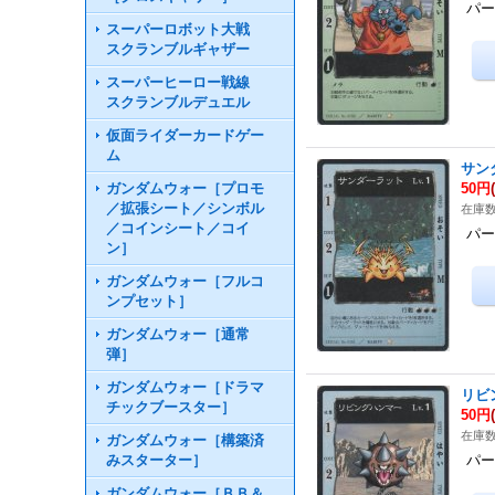
パー
スーパーロボット大戦
スクランブルギャザー
スーパーヒーロー戦線
スクランブルデュエル
仮面ライダーカードゲー
ム
サン
ガンダムウォー［プロモ
50円
／拡張シート／シンボル
在庫数
／コインシート／コイ
パー
ン］
ガンダムウォー［フルコ
ンプセット］
ガンダムウォー［通常
弾］
ガンダムウォー［ドラマ
リビ
チックブースター］
50円
在庫数
ガンダムウォー［構築済
みスターター］
パー
ガンダムウォー［ＢＢ＆