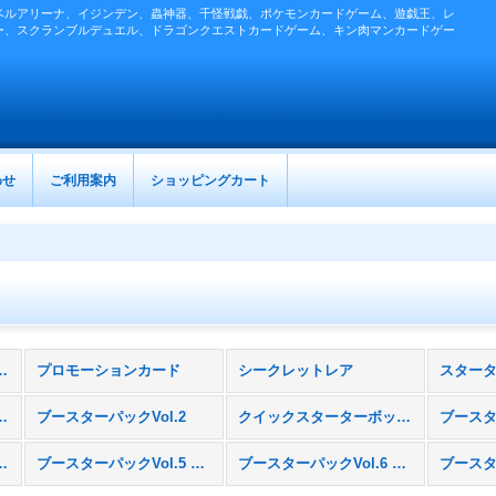
ベルアリーナ、イジンデン、蟲神器、千怪戦戯、ポケモンカードゲーム、遊戯王、レ
ー、スクランブルデュエル、ドラゴンクエストカードゲーム、キン肉マンカードゲー
わせ
ご利用案内
ショッピングカート
カードゲーム (全商品)
プロモーションカード
シークレットレア
プレミアムパック
ブースターパックVol.2
クイックスターターボックス［伝説の戦士たち／魔族の逆襲］
ンガンいこうぜ編／いろいろやろうぜ編］
ブースターパックVol.5 灼熱のドラゴン
ブースターパックVol.6 選ばれし者たち