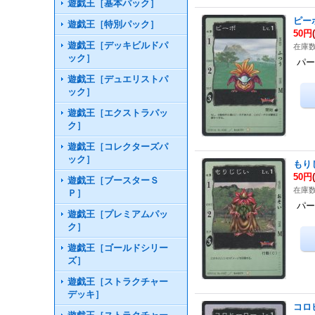
遊戯王［基本パック］
ピー
遊戯王［特別パック］
50円
遊戯王［デッキビルドパ
在庫数
ック］
パー
遊戯王［デュエリストパ
ック］
遊戯王［エクストラパッ
ク］
遊戯王［コレクターズパ
ック］
もり
50円
遊戯王［ブースターＳ
在庫数
Ｐ］
パー
遊戯王［プレミアムパッ
ク］
遊戯王［ゴールドシリー
ズ］
遊戯王［ストラクチャー
デッキ］
コロ