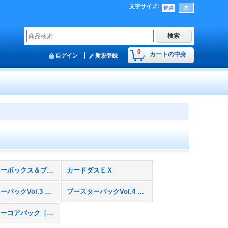
文字サイズ
:
0
カートの中身
ログイン
新規登録
スターターボックス＆ブースターパックVol.1
カードダスＥＸ
ブースターパックVol.3 マルタの国の格闘場
ブースターパックVol.4 仲間たちとの再会
ブースターコアパック［勇者パック／スライムパック／魔物使いパック］