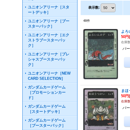
ユニオンアリーナ［スタ
表示数
:
ートデッキ］
ユニオンアリーナ［ブー
48
件
スターパック］
よろ
ユニオンアリーナ［エク
50円
ストラブースターパッ
在庫数
ク］
パー
ユニオンアリーナ［プレ
シャスブースターパッ
ク］
ユニオンアリーナ［NEW
CARD SELECTION］
ガンダムカードゲーム
まほ
［プロモーションカー
50円
ド］
在庫数
ガンダムカードゲーム
パー
［スタートデッキ］
ガンダムカードゲーム
［ブースターパック］