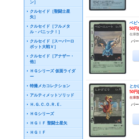
ン］
クルセイド［聖闘士星
矢］
ベビ
クルセイド［フルメタ
50円
ル・パニック！］
在庫数
クルセイド［スーパーロ
パー
ボット大戦Ｖ］
クルセイド［アナザー・
他］
ＨＧシリーズ 仮面ライダ
ー
特撮メカコレクション
とか
50円
アルティメットソリッド
在庫数
Ｈ.Ｇ.Ｃ.Ｏ.Ｒ.Ｅ.
パー
ＨＧシリーズ
ＨＧＩＦ 聖闘士星矢
ＨＧＩＦ