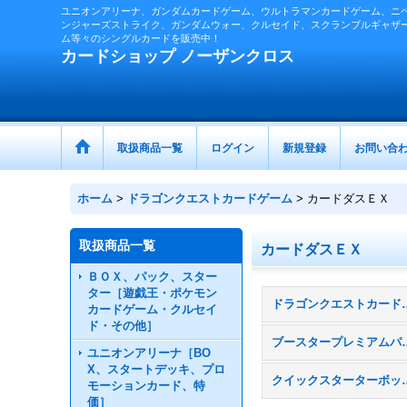
ユニオンアリーナ、ガンダムカードゲーム、ウルトラマンカードゲーム、ニ
ンジャーズストライク、ガンダムウォー、クルセイド、スクランブルギャザ
ム等々のシングルカードを販売中！
カードショップ ノーザンクロス
取扱商品一覧
ログイン
新規登録
お問い合
ホーム
>
ドラゴンクエストカードゲーム
>
カードダスＥＸ
取扱商品一覧
カードダスＥＸ
ＢＯＸ、パック、スター
ター［遊戯王・ポケモン
ドラゴンクエスト
カードゲーム・クルセイ
ド・その他］
ブースター
ユニオンアリーナ［BO
X、スタートデッキ、プロ
クイックスターターボックス［ガ
モーションカード、特
価］