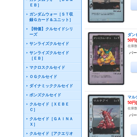
ＥＢ］
ガンダムウォー［ＳＴ収
録Ｇカード＆ユニット］
【特価】クルセイドシリ
ーズ
ダン
50円
サンライズクルセイド
在庫数
サンライズクルセイド
パー
［ＥＢ］
マクロスクルセイド
ＯＧクルセイド
ダイナミッククルセイド
ボンズクルセイド
マル
50円
クルセイド［ＸＥＢＥ
在庫数
Ｃ］
パー
クルセイド［ＧＡＩＮＡ
Ｘ］
クルセイド［アクエリオ