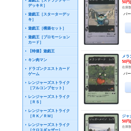
遊戯王［ストラクチャー
50円
デッキＲ］
在庫数
パー
遊戯王［スターターデッ
キ］
遊戯王［構築セット］
遊戯王［プロモーション
カード］
【特価】遊戯王
メラ
キン肉マン
50円
在庫数
ドラゴンクエストカード
パー
ゲーム
レンジャーズストライク
［フルコンプセット］
レンジャーズストライク
［ＲＳ］
レンジャーズストライク
［ＲＫ／ＲＭ］
ジャ
50円
レンジャーズストライク
在庫数
［クロスギャザー］