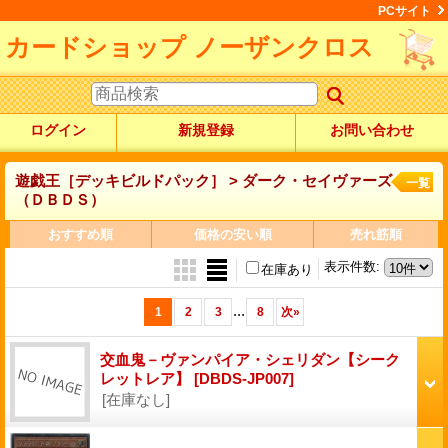
PCサイト
カードショップ ノーザンクロス
ログイン
新規登録
お問い合わせ
遊戯王［デッキビルドパック］ > ダーク・セイヴァーズ
一覧
（ＤＢＤＳ）
おすすめ順
価格の安い順
売れ筋順
表示件数
:
在庫あり
...
1
2
3
8
次
»
交血鬼－ヴァンパイア・シェリダン【シーク
レットレア】
[DBDS-JP007]
[在庫なし]