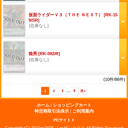
仮面ライダーＶ３（ＴＨＥ ＮＥＸＴ）
[RK-15
9/SR]
[在庫なし]
狼男
[RK-092/R]
[在庫なし]
(10件/86件)
...
1
2
3
9
次
»
ホーム
|
ショッピングカート
特定商取引法表示
|
ご利用案内
PCサイト
Copyright (C) 2010ー2026 ノーザンクロス All Rights Reserved