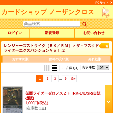
PCサイト
カードショップ ノーザンクロス
ログイン
新規登録
お問い合わせ
レンジャーズストライク［ＲＫ／ＲＭ］ > ザ・マスクド
一覧
ライダーエクスパンションＶｏｌ.２
おすすめ順
価格の安い順
売れ筋順
表示件数
:
在庫あり
...
1
2
3
9
次
»
仮面ライダーゼロノスＺＦ
[RK-141/SR/自販
機版]
1,000円
(税込)
[在庫数 1点]