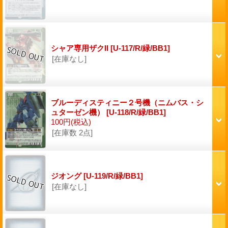
シャア専用ザクII
[U-117/R/緑/BB1]
[在庫なし]
ブルーディスティニー２号機（ニムバス・シ
ュターゼン機）
[U-118/R/緑/BB1]
100円
(税込)
[在庫数 2点]
ジオング
[U-119/R/緑/BB1]
[在庫なし]