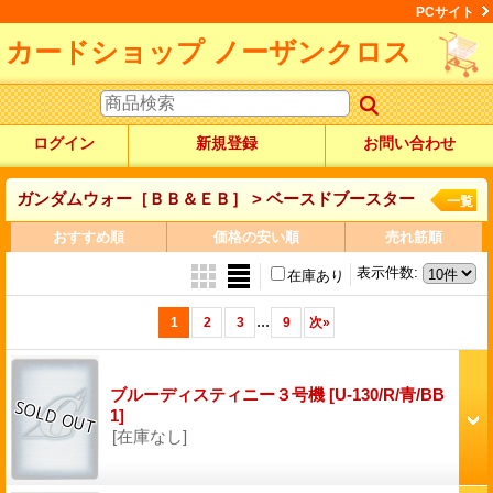
PCサイト
カードショップ ノーザンクロス
ログイン
新規登録
お問い合わせ
ガンダムウォー［ＢＢ＆ＥＢ］ > ベースドブースター
一覧
おすすめ順
価格の安い順
売れ筋順
表示件数
:
在庫あり
...
1
2
3
9
次
»
ブルーディスティニー３号機
[U-130/R/青/BB
1]
[在庫なし]