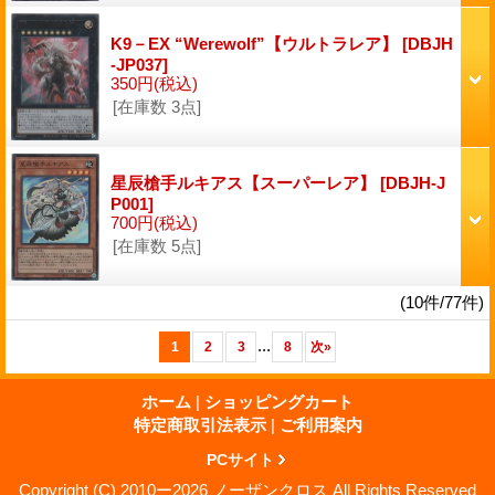
K9－EX “Werewolf”【ウルトラレア】
[DBJH
-JP037]
350円
(税込)
[在庫数 3点]
星辰槍手ルキアス【スーパーレア】
[DBJH-J
P001]
700円
(税込)
[在庫数 5点]
(10件/77件)
...
1
2
3
8
次
»
ホーム
|
ショッピングカート
特定商取引法表示
|
ご利用案内
PCサイト
Copyright (C) 2010ー2026 ノーザンクロス All Rights Reserved