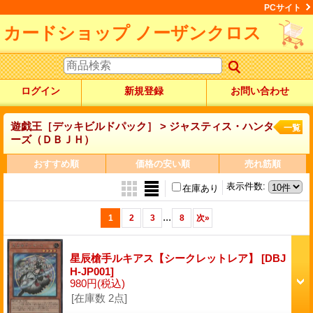
PCサイト
カードショップ ノーザンクロス
ログイン
新規登録
お問い合わせ
遊戯王［デッキビルドパック］ > ジャスティス・ハンタ
一覧
ーズ（ＤＢＪＨ）
おすすめ順
価格の安い順
売れ筋順
表示件数
:
在庫あり
...
1
2
3
8
次
»
星辰槍手ルキアス【シークレットレア】
[DBJ
H-JP001]
980円
(税込)
[在庫数 2点]