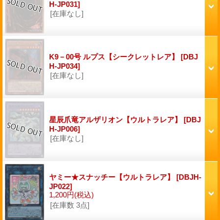
H-JP031]
[在庫なし]
K9－00号 ルプス【シークレットレア】
[DBJ
H-JP034]
[在庫なし]
星辰爪竜アルザリオン【ウルトラレア】
[DBJ
H-JP006]
[在庫なし]
ヤミー★スナッチー【ウルトラレア】
[DBJH-
JP022]
1,200円
(税込)
[在庫数 3点]