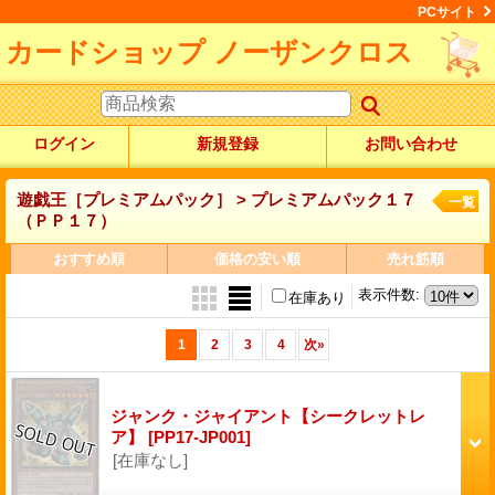
PCサイト
カードショップ ノーザンクロス
ログイン
新規登録
お問い合わせ
遊戯王［プレミアムパック］ > プレミアムパック１７
一覧
（ＰＰ１７）
おすすめ順
価格の安い順
売れ筋順
表示件数
:
在庫あり
1
2
3
4
次
»
ジャンク・ジャイアント【シークレットレ
ア】
[PP17-JP001]
[在庫なし]