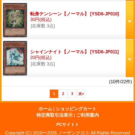
転身テンシーン【ノーマル】
[YSD6-JP010]
30円
(税込)
[在庫数 3点]
シャインナイト【ノーマル】
[YSD6-JP011]
20円
(税込)
[在庫数 3点]
(10件/22件)
1
2
3
次
»
ホーム
|
ショッピングカート
特定商取引法表示
|
ご利用案内
PCサイト
Copyright (C) 2010ー2026 ノーザンクロス All Rights Reserved