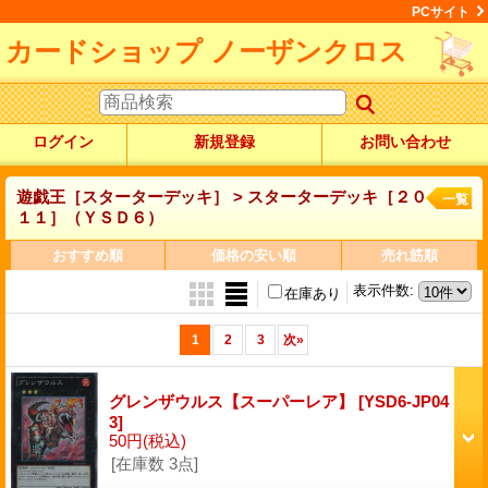
PCサイト
カードショップ ノーザンクロス
ログイン
新規登録
お問い合わせ
遊戯王［スターターデッキ］ > スターターデッキ［２０
一覧
１１］（ＹＳＤ６）
おすすめ順
価格の安い順
売れ筋順
表示件数
:
在庫あり
1
2
3
次
»
グレンザウルス【スーパーレア】
[YSD6-JP04
3]
50円
(税込)
[在庫数 3点]