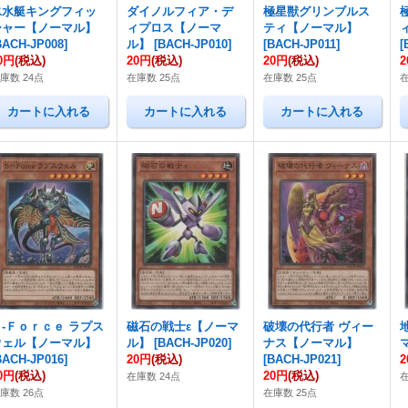
氷水艇キングフィッ
ダイノルフィア・デ
極星獣グリンブルス
シャー【ノーマル】
ィプロス【ノーマ
ティ【ノーマル】
BACH-JP008
]
ル】
[
BACH-JP010
]
[
BACH-JP011
]
[
0円
(税込)
20円
(税込)
20円
(税込)
庫数 24点
在庫数 25点
在庫数 25点
在
Ｓ-Ｆｏｒｃｅ ラプス
磁石の戦士ε【ノーマ
破壊の代行者 ヴィー
ウェル【ノーマル】
ル】
[
BACH-JP020
]
ナス【ノーマル】
BACH-JP016
]
20円
(税込)
[
BACH-JP021
]
0円
(税込)
20円
(税込)
在庫数 24点
在
庫数 26点
在庫数 25点