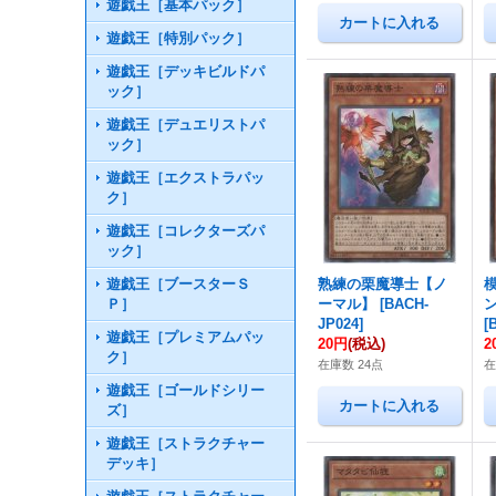
遊戯王［基本パック］
遊戯王［特別パック］
遊戯王［デッキビルドパ
ック］
遊戯王［デュエリストパ
ック］
遊戯王［エクストラパッ
ク］
遊戯王［コレクターズパ
ック］
遊戯王［ブースターＳ
熟練の栗魔導士【ノ
Ｐ］
ーマル】
[
BACH-
JP024
]
[
遊戯王［プレミアムパッ
20円
(税込)
2
ク］
在庫数 24点
在
遊戯王［ゴールドシリー
ズ］
遊戯王［ストラクチャー
デッキ］