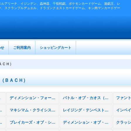
ベルアリーナ、イジンデン、蟲神器、千怪戦戯、ポケモンカードゲーム、遊戯王、レ
ー、スクランブルデュエル、ドラゴンクエストカードゲーム、キン肉マンカードゲー
わせ
ご利用案内
ショッピングカート
ＡＣＨ）
（ＢＡＣＨ）
商品)
ディメンション・フォース（ＤＩＦＯ）
バトル・オブ・カオス（ＢＡＣＨ）
デュエリスト（ＣＯＴＤ）
マキシマム・クライシス（ＭＡＣＲ）
レイジング・テンペスト（ＲＡＴＥ）
クトリーズ（ＳＨＶＩ）
ブレイカーズ・オブ・シャドウ（ＢＯＳＨ）
ディメンション・オブ・カオス（ＤＯＣＳ）