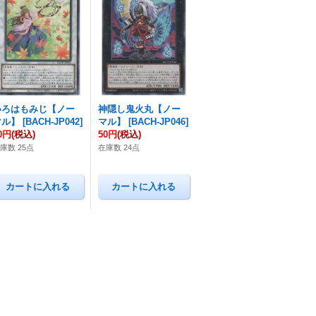
いろはもみじ【ノー
神隠し鬼火丸【ノー
マル】
[
BACH-JP042
]
マル】
[
BACH-JP046
]
0円
(税込)
50円
(税込)
庫数 25点
在庫数 24点