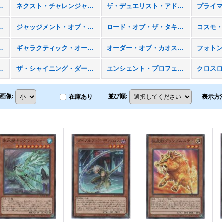
・エボリューション（ＳＥＣＥ）
ネクスト・チャレンジャーズ（ＮＥＣＨ）
ザ・デュエリスト・アドベント（ＤＵＥＡ）
クターズ（ＳＨＳＰ）
ジャッジメント・オブ・ザ・ライト（ＪＯＴＬ）
ロード・オブ・ザ・タキオンギャラクシー（ＬＴＧＹ）
・デュエリスト（ＲＥＤＵ）
ギャラクティック・オーバーロード（ＧＡＯＶ）
オーダー・オブ・カオス（ＯＲＣＳ）
ビクトリー（EXVC）
ザ・シャイニング・ダークネス（ＴＳＨＤ）
エンシェント・プロフェシー（ＡＮＰＲ）
画像
:
並び順
:
在庫あり
表示方