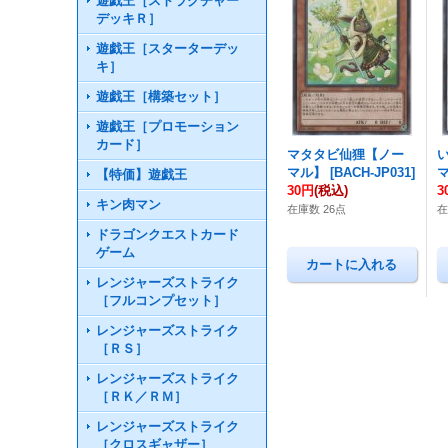
遊戯王［ストラクチャー
デッキＲ］
遊戯王［スターターデッ
キ］
遊戯王［構築セット］
遊戯王［プロモーション
カード］
マタタビ仙狸【ノー
マル】
[
BACH-JP031
]
【特価】遊戯王
30円
(税込)
3
キン肉マン
在庫数 26点
在
ドラゴンクエストカード
ゲーム
レンジャーズストライク
［フルコンプセット］
レンジャーズストライク
［ＲＳ］
レンジャーズストライク
［ＲＫ／ＲＭ］
レンジャーズストライク
［クロスギャザー］