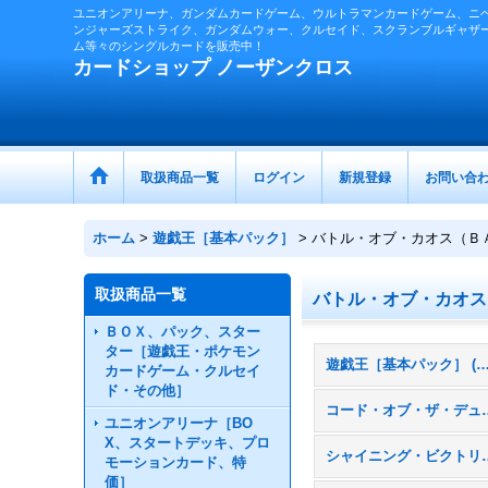
ユニオンアリーナ、ガンダムカードゲーム、ウルトラマンカードゲーム、ニ
ンジャーズストライク、ガンダムウォー、クルセイド、スクランブルギャザ
ム等々のシングルカードを販売中！
カードショップ ノーザンクロス
取扱商品一覧
ログイン
新規登録
お問い合
ホーム
>
遊戯王［基本パック］
>
バトル・オブ・カオス（Ｂ
取扱商品一覧
バトル・オブ・カオス
ＢＯＸ、パック、スター
ター［遊戯王・ポケモン
遊戯王［基本パック］ (全
カードゲーム・クルセイ
ド・その他］
コード・オブ・ザ・
ユニオンアリーナ［BO
X、スタートデッキ、プロ
シャイニング・ビ
モーションカード、特
価］