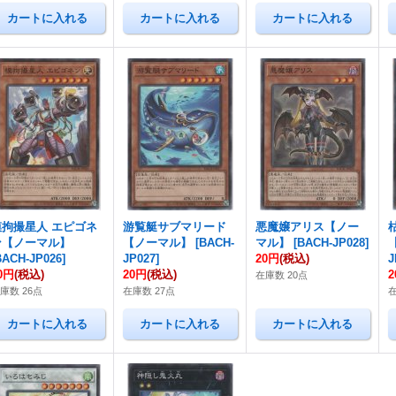
模拘撮星人 エピゴネ
游覧艇サブマリード
悪魔嬢アリス【ノー
ン【ノーマル】
【ノーマル】
[
BACH-
マル】
[
BACH-JP028
]
BACH-JP026
]
JP027
]
20円
(税込)
J
0円
(税込)
20円
(税込)
在庫数 20点
庫数 26点
在庫数 27点
在