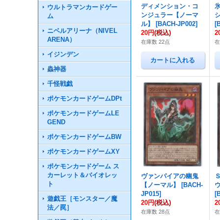
ディメンション・コ
ウルトラマンカードゲー
ンジュラー【ノーマ
ム
ル】
[
BACH-JP002
]
[
ニベルアリーナ（NIVEL
20円
(税込)
2
ARENA）
在庫数 22点
在
イジンデン
蟲神器
千怪戦戯
ポケモンカードゲームDPt
ポケモンカードゲームLE
GEND
ポケモンカードゲームBW
ポケモンカードゲームXY
ポケモンカードゲーム ス
カーレット＆バイオレッ
ヴァンパイアの幽鬼
ト
【ノーマル】
[
BACH-
JP015
]
[
遊戯王［モンスター／魔
20円
(税込)
2
法／罠］
在庫数 28点
在