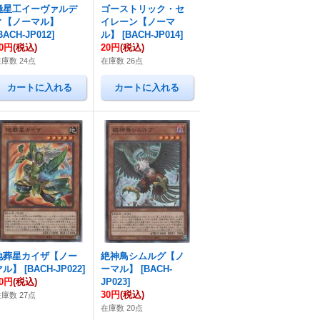
極星工イーヴァルデ
ゴーストリック・セ
ィ【ノーマル】
イレーン【ノーマ
BACH-JP012
]
ル】
[
BACH-JP014
]
20円
(税込)
20円
(税込)
庫数 24点
在庫数 26点
地葬星カイザ【ノー
絶神鳥シムルグ【ノ
マル】
[
BACH-JP022
]
ーマル】
[
BACH-
20円
(税込)
JP023
]
30円
(税込)
庫数 27点
在庫数 20点