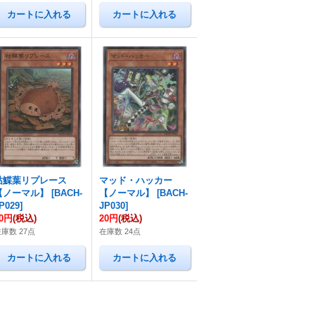
枯鰈葉リプレース
マッド・ハッカー
【ノーマル】
[
BACH-
【ノーマル】
[
BACH-
P029
]
JP030
]
20円
(税込)
20円
(税込)
庫数 27点
在庫数 24点