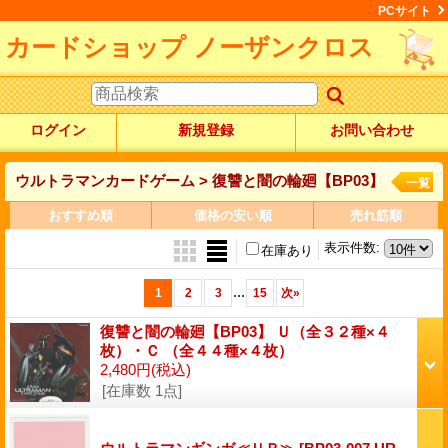
PCサイト
カードショップ ノーザンクロス
ログイン
新規登録
お問い合わせ
ウルトラマンカードゲーム > 復讐と闇の輪廻【BP03】
一覧
おすすめ順
価格の安い順
売れ筋順
表示件数
:
在庫あり
...
1
2
3
15
次
»
復讐と闇の輪廻【BP03】 Ｕ（全３２種×４
枚）・Ｃ （全４４種×４枚）
2,480円
(税込)
[在庫数 1点]