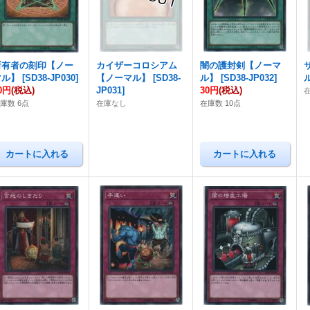
所有者の刻印【ノー
カイザーコロシアム
闇の護封剣【ノーマ
マル】
[
SD38-JP030
]
【ノーマル】
[
SD38-
ル】
[
SD38-JP032
]
0円
(税込)
JP031
]
30円
(税込)
庫数 6点
在庫なし
在庫数 10点