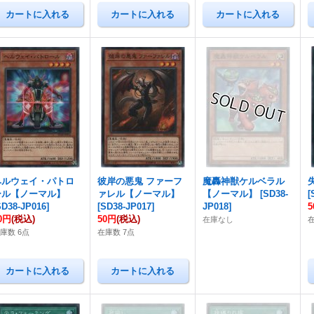
ヘルウェイ・パトロ
彼岸の悪鬼 ファーフ
魔轟神獣ケルベラル
ール【ノーマル】
ァレル【ノーマル】
【ノーマル】
[
SD38-
[
SD38-JP016
]
[
SD38-JP017
]
JP018
]
0円
(税込)
50円
(税込)
在庫なし
庫数 6点
在庫数 7点