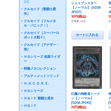
ン］
シェイプシスター
【ノーマル】
[
SD38-
クルセイド［聖闘士星
JP037
]
J
矢］
30円
(税込)
3
クルセイド［フルメタ
在庫数 10点
在
ル・パニック！］
クルセイド［スーパーロ
ボット大戦Ｖ］
クルセイド［アナザー・
他］
ＨＧシリーズ 仮面ライダ
ー
特撮メカコレクション
アルティメットソリッド
Ｈ.Ｇ.Ｃ.Ｏ.Ｒ.Ｅ.
ＨＧシリーズ
幻魔の殉教者トーク
ＨＧＩＦ 聖闘士星矢
ン【ノーマル】
[
SD38-JP043
]
[
ＨＧＩＦ
20円
(税込)