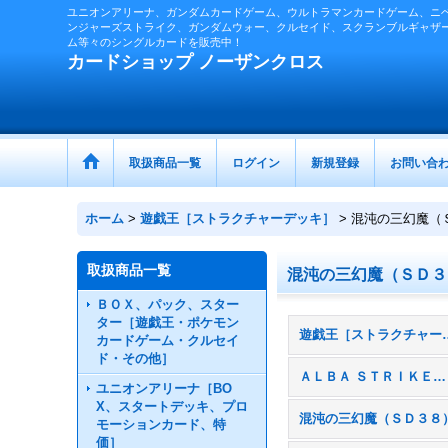
ユニオンアリーナ、ガンダムカードゲーム、ウルトラマンカードゲーム、ニ
ンジャーズストライク、ガンダムウォー、クルセイド、スクランブルギャザ
ム等々のシングルカードを販売中！
カードショップ ノーザンクロス
取扱商品一覧
ログイン
新規登録
お問い合
ホーム
>
遊戯王［ストラクチャーデッキ］
>
混沌の三幻魔（
取扱商品一覧
混沌の三幻魔（ＳＤ３
ＢＯＸ、パック、スター
ター［遊戯王・ポケモン
遊戯王［ストラクチ
カードゲーム・クルセイ
ド・その他］
ＡＬＢＡ ＳＴＲＩＫＥ（ＳＤ４３）
ユニオンアリーナ［BO
X、スタートデッキ、プロ
混沌の三幻魔（ＳＤ３８
モーションカード、特
価］