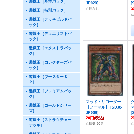
遊戯王［基本パック］
JP020
]
[
5
在庫なし
遊戯王［特別パック］
在
遊戯王［デッキビルドパ
ック］
遊戯王［デュエリストパ
ック］
遊戯王［エクストラパッ
ク］
遊戯王［コレクターズパ
ック］
遊戯王［ブースターＳ
Ｐ］
遊戯王［プレミアムパッ
ク］
マッド・リローダー
遊戯王［ゴールドシリー
【ノーマル】
[
SD38-
ズ］
JP009
]
[
20円
(税込)
2
遊戯王［ストラクチャー
在庫数 10点
在
デッキ］