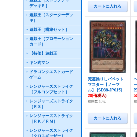
遊戯王［ストラクチャー
デッキＲ］
遊戯王［スターターデッ
キ］
遊戯王［構築セット］
遊戯王［プロモーション
カード］
【特価】遊戯王
キン肉マン
ドラゴンクエストカード
ゲーム
死霊操りしパペット
マスター【ノーマ
レンジャーズストライク
ル】
[
SD38-JP015
]
[
［フルコンプセット］
20円
(税込)
5
レンジャーズストライク
在庫数 10点
在
［ＲＳ］
レンジャーズストライク
［ＲＫ／ＲＭ］
レンジャーズストライク
［クロスギャザー］