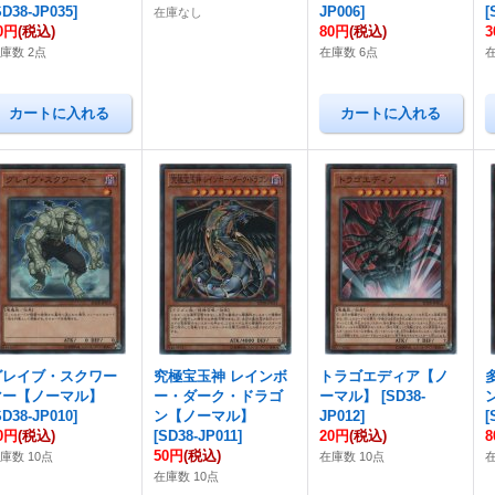
SD38-JP035
]
JP006
]
[
在庫なし
0円
(税込)
80円
(税込)
庫数 2点
在庫数 6点
グレイブ・スクワー
究極宝玉神 レインボ
トラゴエディア【ノ
マー【ノーマル】
ー・ダーク・ドラゴ
ーマル】
[
SD38-
SD38-JP010
]
ン【ノーマル】
JP012
]
[
0円
(税込)
[
SD38-JP011
]
20円
(税込)
50円
(税込)
庫数 10点
在庫数 10点
在庫数 10点