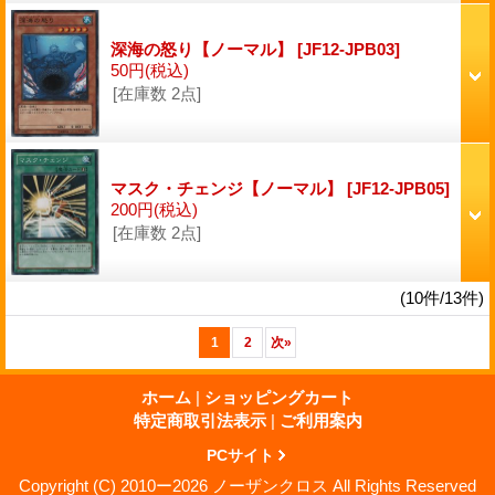
深海の怒り【ノーマル】
[JF12-JPB03]
50円
(税込)
[在庫数 2点]
マスク・チェンジ【ノーマル】
[JF12-JPB05]
200円
(税込)
[在庫数 2点]
(10件/13件)
1
2
次
»
ホーム
|
ショッピングカート
特定商取引法表示
|
ご利用案内
PCサイト
Copyright (C) 2010ー2026 ノーザンクロス All Rights Reserved