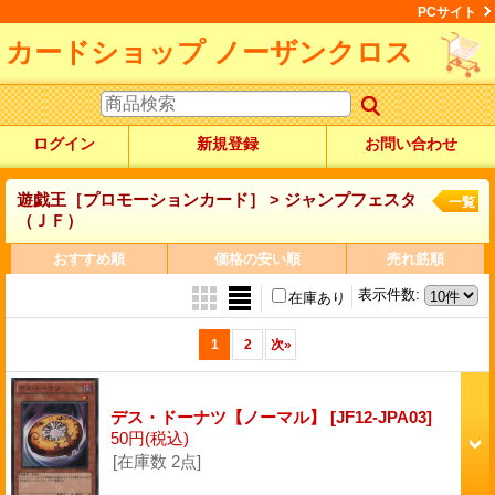
PCサイト
カードショップ ノーザンクロス
ログイン
新規登録
お問い合わせ
遊戯王［プロモーションカード］ > ジャンプフェスタ
一覧
（ＪＦ）
おすすめ順
価格の安い順
売れ筋順
表示件数
:
在庫あり
1
2
次
»
デス・ドーナツ【ノーマル】
[JF12-JPA03]
50円
(税込)
[在庫数 2点]