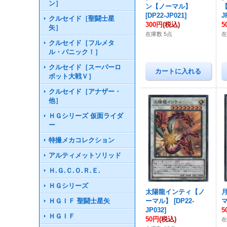
ン］
ン【ノーマル】
[
DP22-JP021
]
J
クルセイド［聖闘士星
300円
(税込)
5
矢］
在庫数 5点
在
クルセイド［フルメタ
ル・パニック！］
クルセイド［スーパーロ
ボット大戦Ｖ］
クルセイド［アナザー・
他］
ＨＧシリーズ 仮面ライダ
ー
特撮メカコレクション
アルティメットソリッド
Ｈ.Ｇ.Ｃ.Ｏ.Ｒ.Ｅ.
ＨＧシリーズ
太陽龍インティ【ノ
ＨＧＩＦ 聖闘士星矢
ーマル】
[
DP22-
JP032
]
5
ＨＧＩＦ
50円
(税込)
在