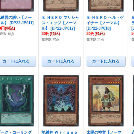
地縛霊の誘い【ノー
Ｅ-ＨＥＲＯ マリシャ
Ｅ-ＨＥＲＯ ヘル・ゲ
マル】
[
DP22-JP011
]
ス・エッジ【ノーマ
イナー【ノーマル】
0円
(税込)
ル】
[
DP22-JP017
]
[
DP22-JP018
]
[
30円
(税込)
30円
(税込)
庫数 15点
在庫数 12点
在庫数 11点
ダーク・コーリング
地縛神 Ｗｉｒａｑｏ
太陽の神官【ノーマ