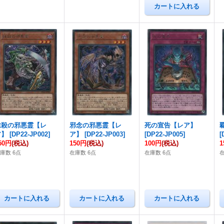
抹殺の邪悪霊【レ
邪念の邪悪霊【レ
死の宣告【レア】
ア】
[
DP22-JP002
]
ア】
[
DP22-JP003
]
[
DP22-JP005
]
[
50円
(税込)
150円
(税込)
100円
(税込)
1
庫数 6点
在庫数 6点
在庫数 6点