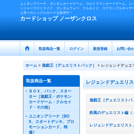
ユニオンアリーナ、ガンダムカードゲーム、ウルトラマンカードゲーム、ニ
ンジャーズストライク、ガンダムウォー、クルセイド、スクランブルギャザ
ム等々のシングルカードを販売中！
カードショップ ノーザンクロス
取扱商品一覧
ログイン
新規登録
お問い合
ホーム
>
遊戯王［デュエリストパック］
>
レジェンドデュエ
取扱商品一覧
レジェンドデュエリス
ＢＯＸ、パック、スター
ター［遊戯王・ポケモン
遊戯王［デュエリ
カードゲーム・クルセイ
ド・その他］
疾風のデュエリ
ユニオンアリーナ［BO
X、スタートデッキ、プロ
レジェンドデュエ
モーションカード、特
価］