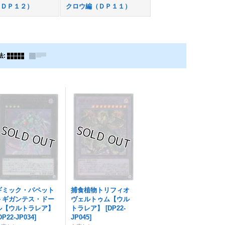
（ＤＰ１２）
クロウ編（ＤＰ１１）
法
:
ギミック・パペット
捕食植物トリフィオ
－ギガンテス・ドー
ヴェルトゥム【ウル
ル【ウルトラレア】
トラレア】
[
DP22-
DP22-JP034
]
JP045
]