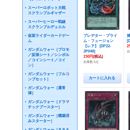
スーパーロボット大戦
スクランブルギャザー
スーパーヒーロー戦線
スクランブルデュエル
仮面ライダーカードゲー
プレデター・プライ
ム
ム・フュージョン
[
【レア】
[
DP22-
2
ガンダムウォー［プロモ
JP048
]
在
／拡張シート／シンボル
150円
(税込)
／コインシート／コイ
在庫数 5点
ン］
ガンダムウォー［フルコ
ンプセット］
ガンダムウォー［通常
弾］
ガンダムウォー［ドラマ
チックブースター］
ガンダムウォー［構築済
みスターター］
ガンダムウォー［ＢＢ＆