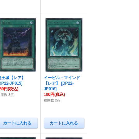
覇王城【レア】
イービル・マインド
DP22-JP015
]
【レア】
[
DP22-
50円
(税込)
JP016
]
100円
(税込)
在庫数 3点
在庫数 2点