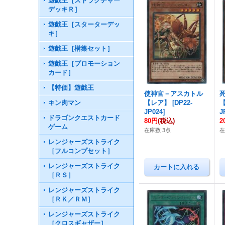
遊戯王［ストラクチャー
デッキＲ］
遊戯王［スターターデッ
キ］
遊戯王［構築セット］
遊戯王［プロモーション
カード］
【特価】遊戯王
使神官－アスカトル
キン肉マン
【レア】
[
DP22-
JP024
]
J
ドラゴンクエストカード
80円
(税込)
2
ゲーム
在庫数 3点
在
レンジャーズストライク
［フルコンプセット］
レンジャーズストライク
［ＲＳ］
レンジャーズストライク
［ＲＫ／ＲＭ］
レンジャーズストライク
［クロスギャザー］