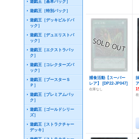
遊戯王［基本パック］
遊戯王［特別パック］
遊戯王［デッキビルドパ
ック］
遊戯王［デュエリストパ
ック］
遊戯王［エクストラパッ
ク］
遊戯王［コレクターズパ
ック］
捕食活動【スーパー
遊戯王［ブースターＳ
レア】
[
DP22-JP047
]
Ｐ］
1
在庫なし
遊戯王［プレミアムパッ
在
ク］
遊戯王［ゴールドシリー
ズ］
遊戯王［ストラクチャー
デッキ］