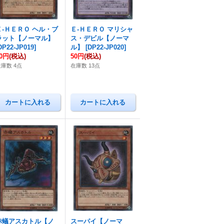
Ｅ-ＨＥＲＯ ヘル・ブ
Ｅ-ＨＥＲＯ マリシャ
ラット【ノーマル】
ス・デビル【ノーマ
DP22-JP019
]
ル】
[
DP22-JP020
]
50円
(税込)
50円
(税込)
在庫数 4点
在庫数 13点
赤蟻アスカトル【ノ
スーパイ【ノーマ