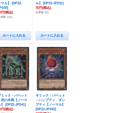
ーマル】
[
DP22-
ル】
[
DP22-JP031
]
P030
]
50円
(税込)
30円
(税込)
在庫数 9点
庫数 14点
ギミック・パペット
ギミック・パペット
－死の木馬【ノーマ
－ハンプティ・ダン
ル】
[
DP22-JP041
]
プティ【ノーマル】
30円
(税込)
[
DP22-JP042
]