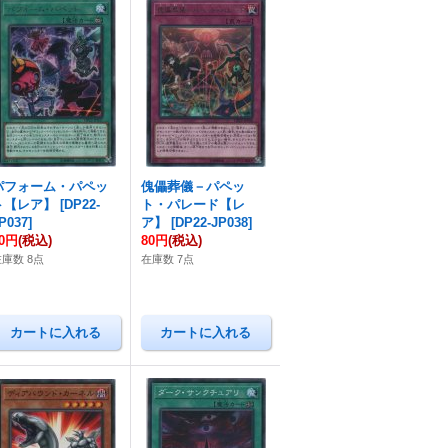
パフォーム・パペッ
傀儡葬儀－パペッ
ト【レア】
[
DP22-
ト・パレード【レ
P037
]
ア】
[
DP22-JP038
]
80円
(税込)
80円
(税込)
在庫数 8点
在庫数 7点