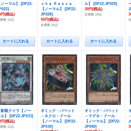
【ノーマル】
[
DP22-
ｃｈａ Ｒａｓｃａ
ル】
[
DP22-JP029
]
P022
]
【ノーマル】
[
DP22-
30円
(税込)
J
0円
(税込)
JP028
]
在庫数 19点
50円
(税込)
庫数 13点
在
在庫数 16点
月影龍クイラ【ノー
ギミック・パペット
ギミック・パペット
マル】
[
DP22-JP033
]
－ネクロ・ドール
－マグネ・ドール
0円
(税込)
【ノーマル】
[
DP22-
【ノーマル】
[
DP22-
JP039
]
JP040
]
庫数 12点