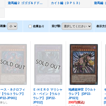
遊馬編２ ゴゴゴ＆ドドド（ＤＰ１４）
カイト編（ＤＰ１３）
遊馬編
画像
:
並び順
:
在庫あり
表示方
カース・ネクロフィ
Ｅ-ＨＥＲＯ マリシャ
地縛超神官【ウルト
ア【ウルトラレア】
ス・ベイン【ウルト
ラレア】
[
DP22-
DP22-JP001
]
ラレア】
[
DP22-
JP023
]
JP012
]
200円
(税込)
[
在庫なし