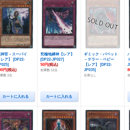
死神官－スーパイ
究極地縛神【レア】
ギミック・パペット
【レア】
[
DP22-
[
DP22-JP027
]
－テラー・ベビー
P025
]
50円
(税込)
【レア】
[
DP22-
J
00円
(税込)
JP035
]
在庫数 12点
庫数 2点
在庫なし