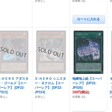
在庫なし
在庫数 3点
Ｅ-ＨＥＲＯ アダスタ
Ｅ-ＨＥＲＯ シニスタ
地縛地上絵【スーパ
ー・ゴールド【スー
ー・ネクロム【スー
ーレア】
[
DP22-
パーレア】
[
DP22-
パーレア】
[
DP22-
JP026
]
P013
]
JP014
]
100円
(税込)
[
在庫なし
在庫なし
在庫数 3点