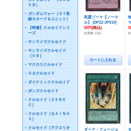
ＥＢ］
ガンダムウォー［ＳＴ収
死霊ゾーマ【ノーマ
録Ｇカード＆ユニット］
ル】
[
DP22-JP010
]
【特価】クルセイドシリ
50円
(税込)
3
ーズ
在庫数 13点
在
サンライズクルセイド
サンライズクルセイド
［ＥＢ］
マクロスクルセイド
ＯＧクルセイド
ダイナミッククルセイド
ボンズクルセイド
クルセイド［ＸＥＢＥ
Ｃ］
クルセイド［ＧＡＩＮＡ
Ｘ］
クルセイド［アクエリオ
ダーク・フュージョ