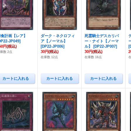
捕食計画【レア】
ダーク・ネクロフィ
死霊騎士デスカリバ
DP22-JP049
]
ア【ノーマル】
ー・ナイト【ノーマ
50円
(税込)
[
DP22-JP006
]
ル】
[
DP22-JP007
]
[
30円
(税込)
30円
(税込)
庫数 2点
在庫数 12点
在庫数 16点
在