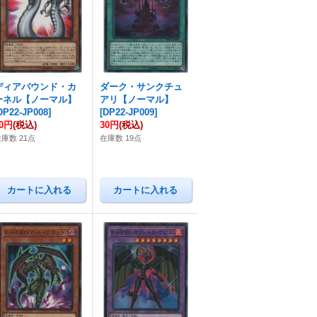
ディアバウンド・カ
ダーク・サンクチュ
ーネル【ノーマル】
アリ【ノーマル】
DP22-JP008
]
[
DP22-JP009
]
20円
(税込)
30円
(税込)
庫数 21点
在庫数 19点