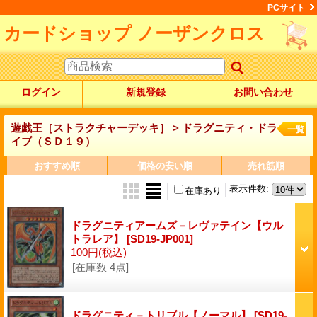
PCサイト
カードショップ ノーザンクロス
ログイン
新規登録
お問い合わせ
遊戯王［ストラクチャーデッキ］ > ドラグニティ・ドラ
一覧
イブ（ＳＤ１９）
おすすめ順
価格の安い順
売れ筋順
表示件数
:
在庫あり
ドラグニティアームズ－レヴァテイン【ウル
トラレア】
[SD19-JP001]
100円
(税込)
[在庫数 4点]
ドラグニティ－トリブル【ノーマル】
[SD19-