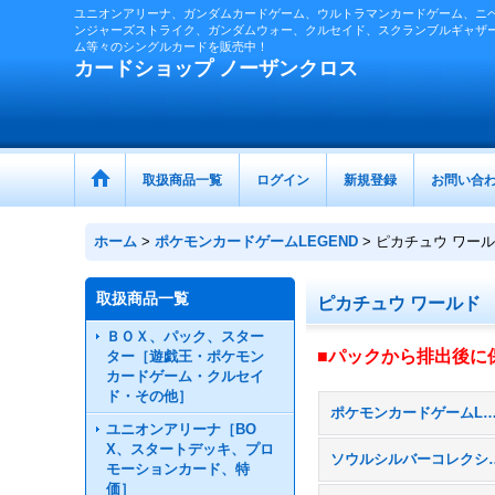
ユニオンアリーナ、ガンダムカードゲーム、ウルトラマンカードゲーム、ニ
ンジャーズストライク、ガンダムウォー、クルセイド、スクランブルギャザ
ム等々のシングルカードを販売中！
カードショップ ノーザンクロス
取扱商品一覧
ログイン
新規登録
お問い合
ホーム
>
ポケモンカードゲームLEGEND
>
ピカチュウ ワー
取扱商品一覧
ピカチュウ ワールド
ＢＯＸ、パック、スター
■パックから排出後に
ター［遊戯王・ポケモン
カードゲーム・クルセイ
ド・その他］
ポケモンカードゲームLEGEND (
ユニオンアリーナ［BO
X、スタートデッキ、プロ
ソウルシルバー
モーションカード、特
価］