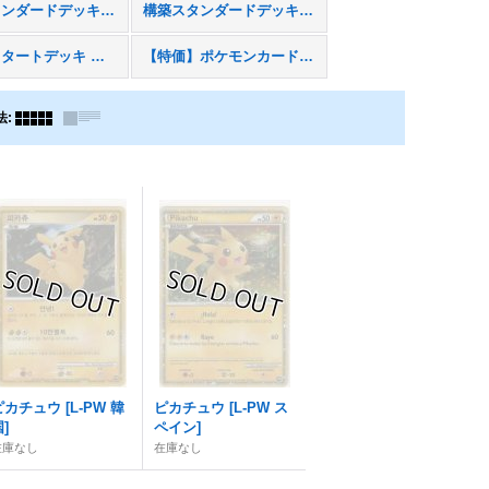
構築スタンダードデッキ「バンギラス悪」
構築スタンダードデッキ「ハガネール鋼」
バトルスタートデッキ ライチュウ
【特価】ポケモンカードゲームLEGEND
法
:
ピカチュウ
[
L-PW 韓
ピカチュウ
[
L-PW ス
国
]
ペイン
]
在庫なし
在庫なし