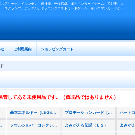
ベルアリーナ、イジンデン、蟲神器、千怪戦戯、ポケモンカードゲーム、遊戯王、レ
ー、スクランブルデュエル、ドラゴンクエストカードゲーム、キン肉マンカードゲー
わせ
ご利用案内
ショッピングカート
ルド
保管してある未使用品です。（買取品ではありません）
全商品)
基本エネルギー［LEGEND］
プロモーションカード［LEGEND］
コレクション（Ｌ１）
ソウルシルバーコレクション［ミラー］（Ｌ１）
よみがえる伝説（Ｌ２）