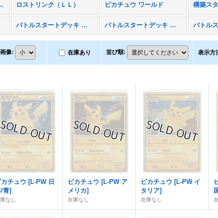
ミラー］（Ｌ３）
ロストリンク（ＬＬ）
ピカチュウ ワールド
バトルスタートデッキ ブーバーン
バトルスタートデッキ カメックス
画像
:
並び順
:
在庫あり
表示方
ピカチュウ
[
L-PW 日
ピカチュウ
[
L-PW ア
ピカチュウ
[
L-PW イ
/青
]
メリカ
]
タリア
]
在庫なし
在庫なし
在庫なし