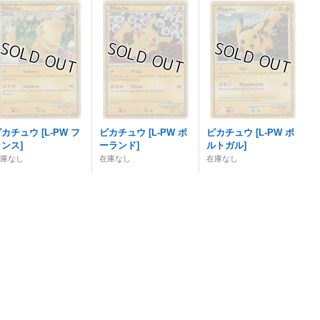
ピカチュウ
[
L-PW フ
ピカチュウ
[
L-PW ポ
ピカチュウ
[
L-PW ポ
ランス
]
ーランド
]
ルトガル
]
在庫なし
在庫なし
在庫なし