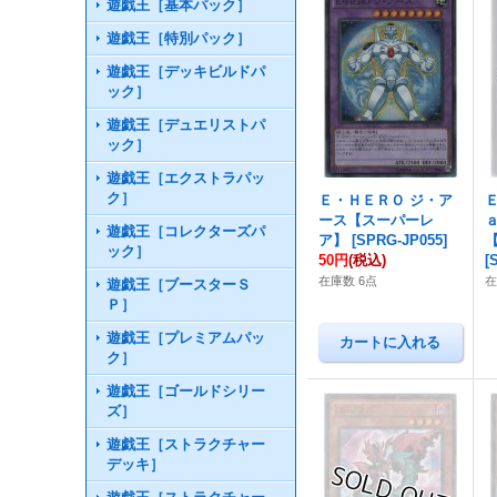
遊戯王［基本パック］
遊戯王［特別パック］
遊戯王［デッキビルドパ
ック］
遊戯王［デュエリストパ
ック］
遊戯王［エクストラパッ
ク］
Ｅ・ＨＥＲＯ ジ・ア
ース【スーパーレ
遊戯王［コレクターズパ
ア】
[
SPRG-JP055
]
ック］
50円
(税込)
[
在庫数 6点
遊戯王［ブースターＳ
Ｐ］
遊戯王［プレミアムパッ
ク］
遊戯王［ゴールドシリー
ズ］
遊戯王［ストラクチャー
デッキ］