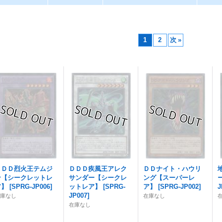
1
2
次
»
ＤＤＤ烈火王テムジ
ＤＤＤ疾風王アレク
ＤＤナイト・ハウリ
ン【シークレットレ
サンダー【シークレ
ング【スーパーレ
ア】
[
SPRG-JP006
]
ットレア】
[
SPRG-
ア】
[
SPRG-JP002
]
J
JP007
]
在庫なし
在庫なし
在庫なし