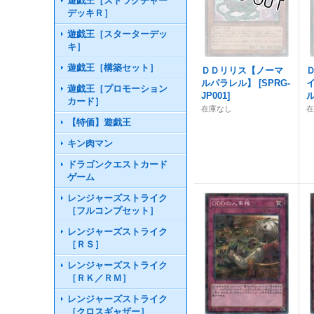
遊戯王［ストラクチャー
デッキＲ］
遊戯王［スターターデッ
キ］
遊戯王［構築セット］
ＤＤリリス【ノーマ
ルパラレル】
[
SPRG-
遊戯王［プロモーション
JP001
]
カード］
在庫なし
【特価】遊戯王
キン肉マン
ドラゴンクエストカード
ゲーム
レンジャーズストライク
［フルコンプセット］
レンジャーズストライク
［ＲＳ］
レンジャーズストライク
［ＲＫ／ＲＭ］
レンジャーズストライク
［クロスギャザー］