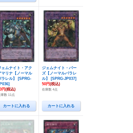
ジェムナイト・アク
ジェムナイト・パー
アマリナ【ノーマル
ズ【ノーマルパラレ
パラレル】
[
SPRG-
ル】
[
SPRG-JP037
]
P036
]
50円
(税込)
50円
(税込)
在庫数 4点
庫数 11点