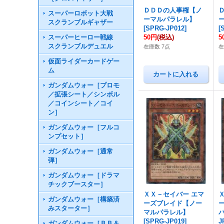
ＤＤＤの人事権【ノ
スーパーロボット大戦
ーマルパラレル】
スクランブルギャザー
[
SPRG-JP012
]
[
スーパーヒーロー戦線
50円
(税込)
5
スクランブルデュエル
在庫数 7点
在
仮面ライダーカードゲー
ム
ガンダムウォー［プロモ
／拡張シート／シンボル
／コインシート／コイ
ン］
ガンダムウォー［フルコ
ンプセット］
ガンダムウォー［通常
弾］
ガンダムウォー［ドラマ
チックブースター］
ＸＸ－セイバー エマ
ガンダムウォー［構築済
ーズブレイド【ノー
みスターター］
マルパラレル】
[
SPRG-JP019
]
J
ガンダムウォー［ＢＢ＆