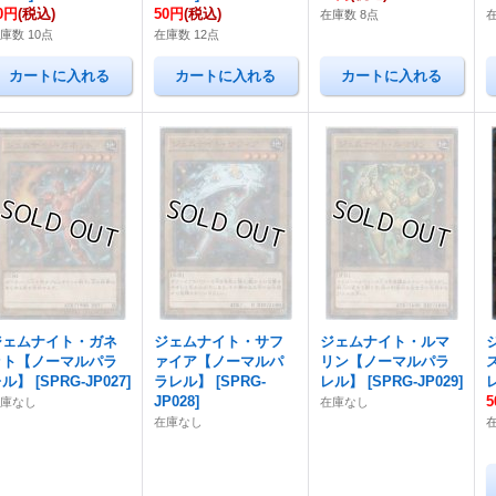
0円
(税込)
50円
(税込)
在庫数 8点
在
庫数 10点
在庫数 12点
ジェムナイト・ガネ
ジェムナイト・サフ
ジェムナイト・ルマ
ット【ノーマルパラ
ァイア【ノーマルパ
リン【ノーマルパラ
レル】
[
SPRG-JP027
]
ラレル】
[
SPRG-
レル】
[
SPRG-JP029
]
JP028
]
在庫なし
在庫なし
在庫なし