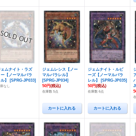
ジェムナイト・ラズ
ジェムレシス【ノー
ジェムナイト・ルビ
リー【ノーマルパラ
マルパラレル】
ーズ【ノーマルパラ
レル】
[
SPRG-JP033
]
[
SPRG-JP034
]
レル】
[
SPRG-JP035
]
50円
(税込)
50円
(税込)
J
在庫なし
在庫数 5点
在庫数 6点
在