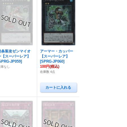
発条装攻ゼンマイオ
アーマー・カッパー
ー【スーパーレア】
【スーパーレア】
SPRG-JP059
]
[
SPRG-JP060
]
100円
(税込)
在庫なし
在庫数 4点