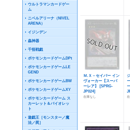
ウルトラマンカードゲー
ム
ニベルアリーナ（NIVEL
ARENA）
イジンデン
蟲神器
千怪戦戯
ポケモンカードゲームDPt
ポケモンカードゲームLE
GEND
Ｍ.Ｘ－セイバー イン
ポケモンカードゲームBW
ヴォーカー【スーパ
ーレア】
[
SPRG-
ポケモンカードゲームXY
JP024
]
J
在庫なし
ポケモンカードゲーム ス
カーレット＆バイオレッ
ト
遊戯王［モンスター／魔
法／罠］