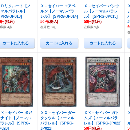
ＤＤリクルート【ノ
Ｘ－セイバー エアベ
Ｘ－セイバー パシウ
ーマルパラレル】
ルン【ノーマルパラ
ル【ノーマルパラレ
SPRG-JP013
]
レル】
[
SPRG-JP014
]
ル】
[
SPRG-JP015
]
0円
(税込)
50円
(税込)
50円
(税込)
J
庫数 4点
在庫数 8点
在庫数 9点
在
ＸＸ－セイバー ボガ
ＸＸ－セイバー ダー
ＸＸ－セイバー ガト
ーナイト【ノーマル
クソウル【ノーマル
ムズ【ノーマルパラ
パラレル】
[
SPRG-
パラレル】
[
SPRG-
レル】
[
SPRG-JP022
]
P020
]
JP021
]
50円
(税込)