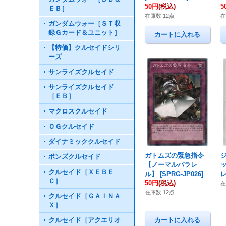
50円
(税込)
5
ＥＢ］
在庫数 12点
在
ガンダムウォー［ＳＴ収
録Ｇカード＆ユニット］
【特価】クルセイドシリ
ーズ
サンライズクルセイド
サンライズクルセイド
［ＥＢ］
マクロスクルセイド
ＯＧクルセイド
ダイナミッククルセイド
ガトムズの緊急指令
ボンズクルセイド
【ノーマルパラレ
クルセイド［ＸＥＢＥ
ル】
[
SPRG-JP026
]
Ｃ］
50円
(税込)
在庫数 12点
クルセイド［ＧＡＩＮＡ
Ｘ］
クルセイド［アクエリオ