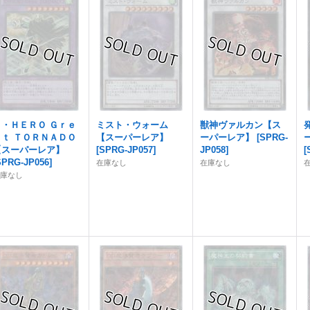
Ｅ・ＨＥＲＯ Ｇｒｅ
ミスト・ウォーム
獣神ヴァルカン【ス
ａｔ ＴＯＲＮＡＤＯ
【スーパーレア】
ーパーレア】
[
SPRG-
【スーパーレア】
[
SPRG-JP057
]
JP058
]
[
SPRG-JP056
]
在庫なし
在庫なし
在庫なし