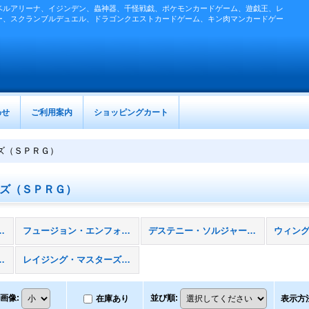
ベルアリーナ、イジンデン、蟲神器、千怪戦戯、ポケモンカードゲーム、遊戯王、レ
ー、スクランブルデュエル、ドラゴンクエストカードゲーム、キン肉マンカードゲー
わせ
ご利用案内
ショッピングカート
ズ（ＳＰＲＧ）
ズ（ＳＰＲＧ）
ーＳＰ］ (全商品)
フュージョン・エンフォーサーズ（ＳＰＦＥ）
デステニー・ソルジャーズ（ＳＰＤＳ）
ォース（ＳＰＴＲ）
レイジング・マスターズ（ＳＰＲＧ）
画像
:
並び順
:
在庫あり
表示方