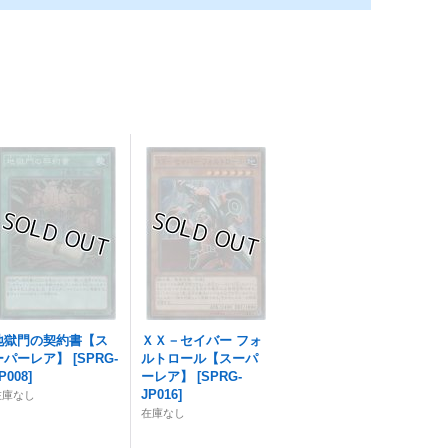
地獄門の契約書【ス
ＸＸ－セイバー フォ
ーパーレア】
[
SPRG-
ルトロール【スーパ
P008
]
ーレア】
[
SPRG-
JP016
]
在庫なし
在庫なし