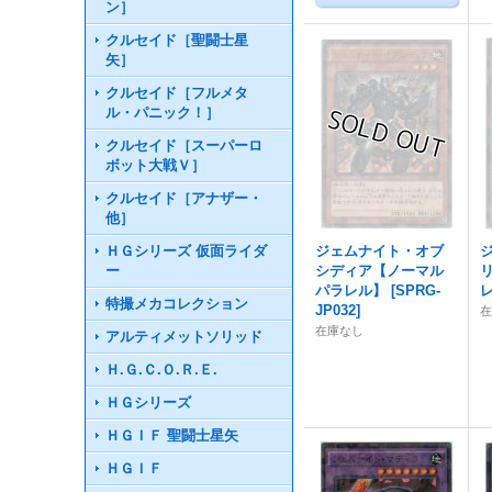
ン］
クルセイド［聖闘士星
矢］
クルセイド［フルメタ
ル・パニック！］
クルセイド［スーパーロ
ボット大戦Ｖ］
クルセイド［アナザー・
他］
ＨＧシリーズ 仮面ライダ
ジェムナイト・オブ
ー
シディア【ノーマル
パラレル】
[
SPRG-
特撮メカコレクション
JP032
]
在庫なし
アルティメットソリッド
Ｈ.Ｇ.Ｃ.Ｏ.Ｒ.Ｅ.
ＨＧシリーズ
ＨＧＩＦ 聖闘士星矢
ＨＧＩＦ