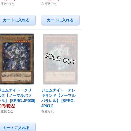
庫数 11点
在庫数 9点
ジェムナイト・クリ
ジェムナイト・アレ
スタ【ノーマルパラ
キサンド【ノーマル
レル】
[
SPRG-JP030
]
パラレル】
[
SPRG-
50円
(税込)
JP031
]
在庫数 2点
在庫なし