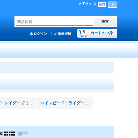
文字サイズ
:
0
カートの中身
ログイン
新規登録
ウィング・レイダーズ（ＳＰＷＲ）
ハイスピード・ライダーズ（ＳＰＨＲ）
法
: