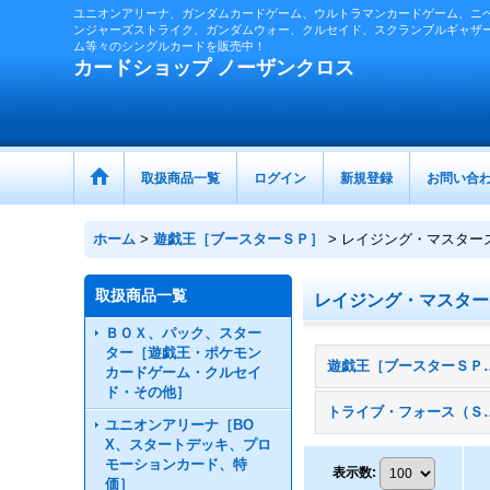
ユニオンアリーナ、ガンダムカードゲーム、ウルトラマンカードゲーム、ニ
ンジャーズストライク、ガンダムウォー、クルセイド、スクランブルギャザ
ム等々のシングルカードを販売中！
カードショップ ノーザンクロス
取扱商品一覧
ログイン
新規登録
お問い合
ホーム
>
遊戯王［ブースターＳＰ］
>
レイジング・マスター
取扱商品一覧
レイジング・マスター
ＢＯＸ、パック、スター
ター［遊戯王・ポケモン
遊戯王［ブースタ
カードゲーム・クルセイ
ド・その他］
トライブ・フ
ユニオンアリーナ［BO
X、スタートデッキ、プロ
モーションカード、特
表示数
:
価］