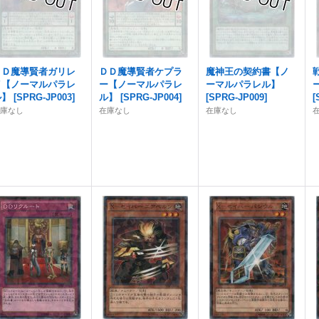
ＤＤ魔導賢者ガリレ
ＤＤ魔導賢者ケプラ
魔神王の契約書【ノ
イ【ノーマルパラレ
ー【ノーマルパラレ
ーマルパラレル】
ル】
[
SPRG-JP003
]
ル】
[
SPRG-JP004
]
[
SPRG-JP009
]
[
在庫なし
在庫なし
在庫なし