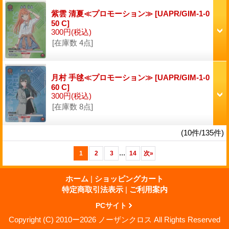
紫雲 清夏≪プロモーション≫
[UAPR/GIM-1-0
50 C]
300円
(税込)
[在庫数 4点]
月村 手毬≪プロモーション≫
[UAPR/GIM-1-0
60 C]
300円
(税込)
[在庫数 8点]
(10件/135件)
...
1
2
3
14
次
»
ホーム
|
ショッピングカート
特定商取引法表示
|
ご利用案内
PCサイト
Copyright (C) 2010ー2026 ノーザンクロス All Rights Reserved