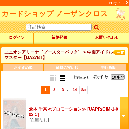
PCサイト
カードショップ ノーザンクロス
ログイン
新規登録
お問い合わせ
ユニオンアリーナ［ブースターパック］ > 学園アイドル
一覧
マスター【UA27BT】
おすすめ順
価格の安い順
売れ筋順
表示件数
:
在庫あり
...
1
2
3
14
次
»
倉本 千奈≪プロモーション≫
[UAPR/GIM-1-0
03 C]
[在庫なし]