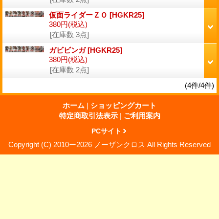
仮面ライダーＺＯ
[HGKR25]
380円
(税込)
[在庫数 3点]
ガビビンガ
[HGKR25]
380円
(税込)
[在庫数 2点]
(4件/4件)
ホーム
|
ショッピングカート
特定商取引法表示
|
ご利用案内
PCサイト
Copyright (C) 2010ー2026 ノーザンクロス All Rights Reserved