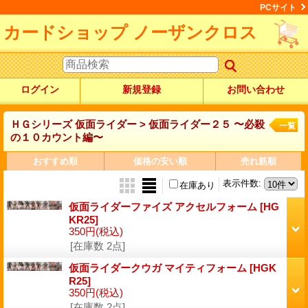
PCサイト
カードショップ ノーザンクロス
ログイン
新規登録
お問い合わせ
ＨＧシリーズ 仮面ライダー > 仮面ライダー２５ 〜必殺
一覧
の１０カウント編〜
おすすめ順
価格の安い順
売れ筋順
表示件数
:
在庫あり
仮面ライダーファイズ アクセルフォーム
[HG
KR25]
350円
(税込)
[在庫数 2点]
仮面ライダークウガ マイティフォーム
[HGK
R25]
350円
(税込)
[在庫数 2点]