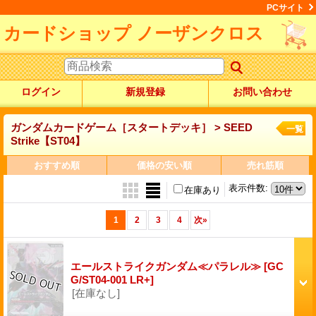
PCサイト
カードショップ ノーザンクロス
ログイン
新規登録
お問い合わせ
ガンダムカードゲーム［スタートデッキ］ > SEED
一覧
Strike【ST04】
おすすめ順
価格の安い順
売れ筋順
表示件数
:
在庫あり
1
2
3
4
次
»
エールストライクガンダム≪パラレル≫
[GC
G/ST04-001 LR+]
[在庫なし]