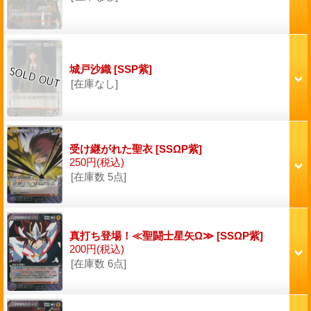
城戸沙織
[SSP紫]
[在庫なし]
受け継がれた聖衣
[SSΩP紫]
250円
(税込)
[在庫数 5点]
真打ち登場！≪聖闘士星矢Ω≫
[SSΩP紫]
200円
(税込)
[在庫数 6点]