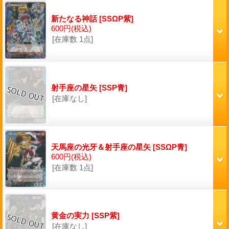
新たなる神話
[SSΩP紫]
600円
(税込)
[在庫数 1点]
射手座の星矢
[SSP青]
[在庫なし]
天馬座の光牙＆射手座の星矢
[SSΩP青]
600円
(税込)
[在庫数 1点]
黄金の実力
[SSP紫]
[在庫なし]