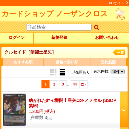
PCサイト
カードショップ ノーザンクロス
ログイン
新規登録
お問い合わせ
クルセイド［聖闘士星矢］
一覧
おすすめ順
価格の安い順
売れ筋順
表示件数
:
在庫あり
...
1
2
3
44
次
»
紡がれた絆≪聖闘士星矢Ω≫／メタル
[SSΩP
紫M]
1,200円
(税込)
[在庫数 3点]