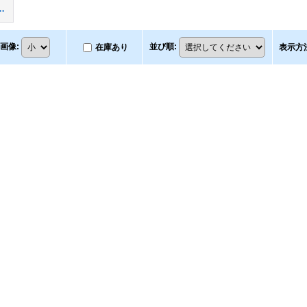
リアーズ（ＤＢＳＷ）
画像
:
並び順
:
在庫あり
表示方