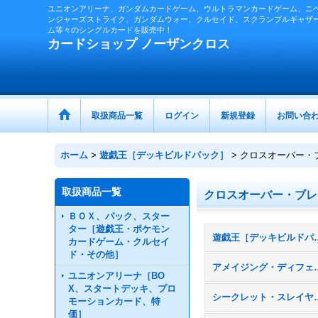
ユニオンアリーナ、ガンダムカードゲーム、ウルトラマンカードゲーム、ニ
ンジャーズストライク、ガンダムウォー、クルセイド、スクランブルギャザ
ム等々のシングルカードを販売中！
カードショップ ノーザンクロス
取扱商品一覧
ログイン
新規登録
お問い合
ホーム
>
遊戯王［デッキビルドパック］
>
クロスオーバー・
取扱商品一覧
クロスオーバー・ブレ
ＢＯＸ、パック、スター
ター［遊戯王・ポケモン
遊戯王［デッキビ
カードゲーム・クルセイ
ド・その他］
アメイジング・ディ
ユニオンアリーナ［BO
X、スタートデッキ、プロ
シークレット・ス
モーションカード、特
価］