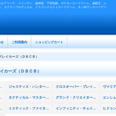
ベルアリーナ、イジンデン、蟲神器、千怪戦戯、ポケモンカードゲーム、遊戯王、レ
ー、スクランブルデュエル、ドラゴンクエストカードゲーム、キン肉マンカードゲー
わせ
ご利用案内
ショッピングカート
ブレイカーズ（ＤＢＣＢ）
イカーズ（ＤＢＣＢ）
ルドパック］ (全商品)
ジャスティス・ハンターズ（ＤＢＪＨ）
クロスオーバー・ブレイカーズ（ＤＢＣＢ）
フェンダーズ（ＤＢＡＤ）
タクティカル・マスターズ（ＤＢＴＭ）
グランド・クリエイターズ（ＤＢＧＣ）
レイヤーズ（ＤＢＳＳ）
ミスティック・ファイターズ（ＤＢＭＦ）
インフィニティ・チェイサーズ（ＤＢＩＣ）