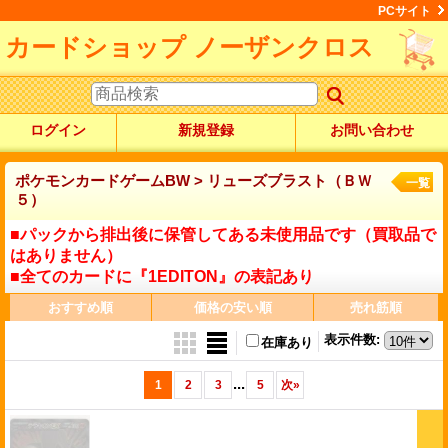
PCサイト
カードショップ ノーザンクロス
ログイン
新規登録
お問い合わせ
ポケモンカードゲームBW > リューズブラスト（ＢＷ
一覧
５）
■パックから排出後に保管してある未使用品です（買取品で
はありません）
■全てのカードに『1EDITON』の表記あり
おすすめ順
価格の安い順
売れ筋順
表示件数
:
在庫あり
...
1
2
3
5
次
»