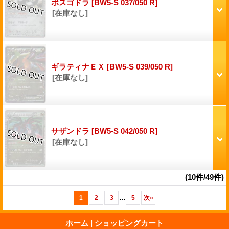
ボスゴドラ
[BW5-S 037/050 R]
[在庫なし]
ギラティナＥＸ
[BW5-S 039/050 R]
[在庫なし]
サザンドラ
[BW5-S 042/050 R]
[在庫なし]
(10件/49件)
...
1
2
3
5
次
»
ホーム
|
ショッピングカート