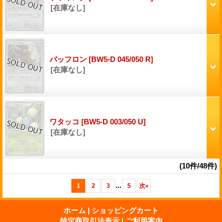
[在庫なし]
バッフロン
[BW5-D 045/050 R]
[在庫なし]
ワタッコ
[BW5-D 003/050 U]
[在庫なし]
(10件/48件)
...
1
2
3
5
次
»
ホーム
|
ショッピングカート
特定商取引法表示
|
ご利用案内