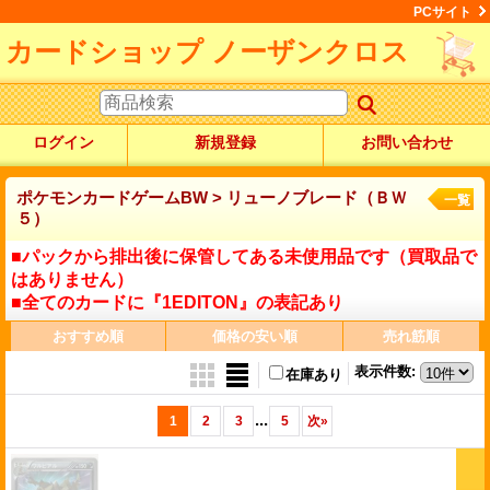
PCサイト
カードショップ ノーザンクロス
ログイン
新規登録
お問い合わせ
ポケモンカードゲームBW > リューノブレード（ＢＷ
一覧
５）
■パックから排出後に保管してある未使用品です（買取品で
はありません）
■全てのカードに『1EDITON』の表記あり
おすすめ順
価格の安い順
売れ筋順
表示件数
:
在庫あり
...
1
2
3
5
次
»