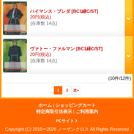
ハイマンス・ブレダ
[BC1緑C/ST]
20円
(税込)
[在庫数 14点]
ヴァトー・ファルマン
[BC1緑C/ST]
20円
(税込)
[在庫数 14点]
(10件/12件)
1
2
次
»
ホーム
|
ショッピングカート
特定商取引法表示
|
ご利用案内
PCサイト
Copyright (C) 2010ー2026 ノーザンクロス All Rights Reserved