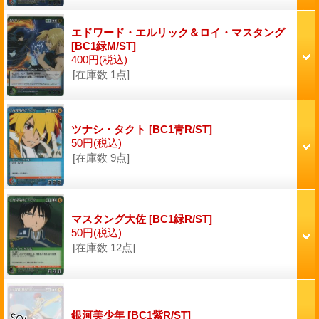
エドワード・エルリック＆ロイ・マスタング
[BC1緑M/ST]
400円
(税込)
[在庫数 1点]
ツナシ・タクト
[BC1青R/ST]
50円
(税込)
[在庫数 9点]
マスタング大佐
[BC1緑R/ST]
50円
(税込)
[在庫数 12点]
銀河美少年
[BC1紫R/ST]