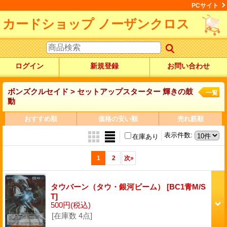
PCサイト
カードショップ ノーザンクロス
ログイン
新規登録
お問い合わせ
ボンズクルセイド > セットアップスターター 輝きの鼓
一覧
動
おすすめ順
価格の安い順
売れ筋順
表示件数
:
在庫あり
1
2
次
»
タウバーン（タウ・銀河ビーム）
[BC1青M/S
T]
500円
(税込)
[在庫数 4点]