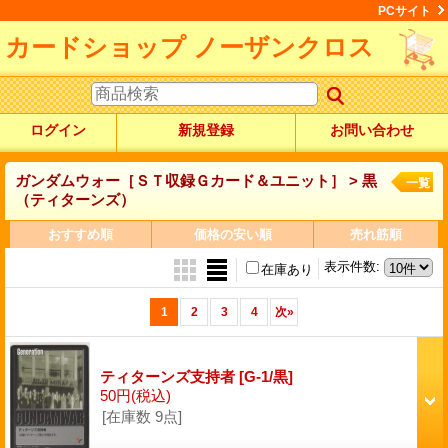
PCサイト
カードショップ ノーザンクロス
ログイン
新規登録
お問い合わせ
ガンダムウォー［ＳＴ収録Ｇカード＆ユニット］ > 黒
一覧
（ティターンズ）
おすすめ順
価格の安い順
売れ筋順
表示件数
:
在庫あり
1
2
3
4
次
»
ティターンズ支持者
[G-1/黒]
50円
(税込)
[在庫数 9点]