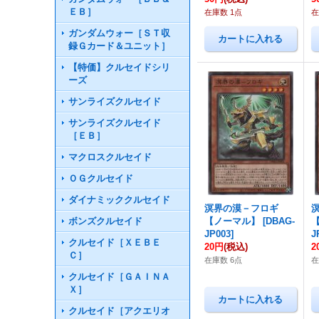
ＥＢ］
在庫数 1点
在
ガンダムウォー［ＳＴ収
録Ｇカード＆ユニット］
【特価】クルセイドシリ
ーズ
サンライズクルセイド
サンライズクルセイド
［ＥＢ］
マクロスクルセイド
ＯＧクルセイド
ダイナミッククルセイド
溟界の漠－フロギ
ボンズクルセイド
【ノーマル】
[
DBAG-
JP003
]
J
クルセイド［ＸＥＢＥ
20円
(税込)
2
Ｃ］
在庫数 6点
在
クルセイド［ＧＡＩＮＡ
Ｘ］
クルセイド［アクエリオ