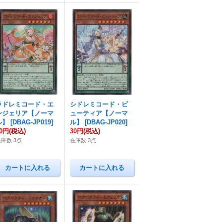
ラドレミコード・エ
シドレミコード・ビ
ンジェリア【ノーマ
ューティア【ノーマ
ル】
[
DBAG-JP019
]
ル】
[
DBAG-JP020
]
30円
(税込)
30円
(税込)
在庫数 3点
在庫数 3点