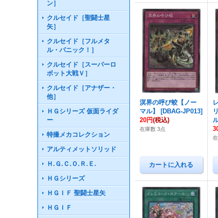
ン］
クルセイド［聖闘士星
矢］
クルセイド［フルメタ
ル・パニック！］
クルセイド［スーパーロ
ボット大戦Ｖ］
クルセイド［アナザー・
他］
溟界の呼び蛟【ノー
ＨＧシリーズ 仮面ライダ
マル】
[
DBAG-JP013
]
ー
20円
(税込)
3
在庫数 3点
特撮メカコレクション
在
アルティメットソリッド
Ｈ.Ｇ.Ｃ.Ｏ.Ｒ.Ｅ.
ＨＧシリーズ
ＨＧＩＦ 聖闘士星矢
ＨＧＩＦ