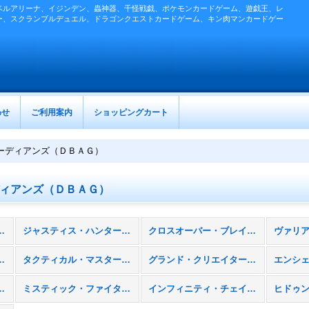
ベルアリーナ、イジンデン、蟲神器、千怪戦戯、ポケモンカードゲーム、遊戯王、レ
ー、スクランブルデュエル、ドラゴンクエストカードゲーム、キン肉マンカードゲー
わせ
ご利用案内
ショッピングカート
ーディアンズ（ＤＢＡＧ）
ィアンズ（ＤＢＡＧ）
ルドパック］ (全商品)
ジャスティス・ハンターズ（ＤＢＪＨ）
クロスオーバー・ブレイカーズ（ＤＢＣＢ）
フェンダーズ（ＤＢＡＤ）
タクティカル・マスターズ（ＤＢＴＭ）
グランド・クリエイターズ（ＤＢＧＣ）
レイヤーズ（ＤＢＳＳ）
ミスティック・ファイターズ（ＤＢＭＦ）
インフィニティ・チェイサーズ（ＤＢＩＣ）