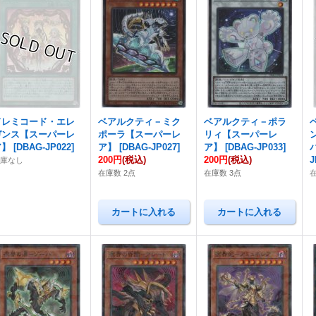
ドレミコード・エレ
ベアルクティ－ミク
ベアルクティ－ポラ
ガンス【スーパーレ
ポーラ【スーパーレ
リィ【スーパーレ
ア】
[
DBAG-JP022
]
ア】
[
DBAG-JP027
]
ア】
[
DBAG-JP033
]
200円
(税込)
200円
(税込)
J
在庫なし
在庫数 2点
在庫数 3点