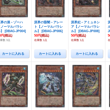
溟界の漠－ゾーハ
溟界の昏闇－アレー
溟界妃－アミュネシ
【ノーマルパラレ
ト【ノーマルパラレ
ア【ノーマルパラレ
ル】
[
DBAG-JP004
]
ル】
[
DBAG-JP006
]
ル】
[
DBAG-JP008
]
J
0円
(税込)
50円
(税込)
50円
(税込)
庫数 3点
在庫数 1点
在庫数 1点