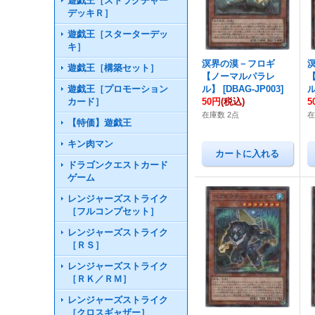
遊戯王［ストラクチャー
デッキＲ］
遊戯王［スターターデッ
キ］
溟界の漠－フロギ
遊戯王［構築セット］
【ノーマルパラレ
遊戯王［プロモーション
ル】
[
DBAG-JP003
]
カード］
50円
(税込)
5
在庫数 2点
在
【特価】遊戯王
キン肉マン
ドラゴンクエストカード
ゲーム
レンジャーズストライク
［フルコンプセット］
レンジャーズストライク
［ＲＳ］
レンジャーズストライク
［ＲＫ／ＲＭ］
レンジャーズストライク
［クロスギャザー］