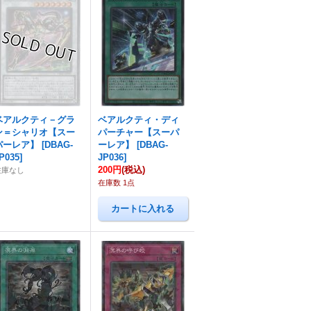
ベアルクティ－グラ
ベアルクティ・ディ
ン＝シャリオ【スー
パーチャー【スーパ
パーレア】
[
DBAG-
ーレア】
[
DBAG-
P035
]
JP036
]
200円
(税込)
在庫なし
在庫数 1点