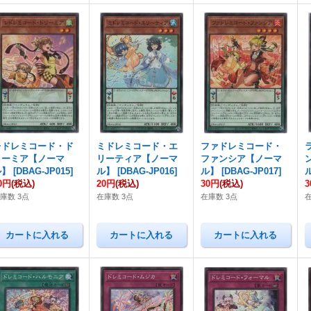
レドレミコード・ド
ミドレミコード・エ
ファドレミコード・
リーミア【ノーマ
リーティア【ノーマ
ファンシア【ノーマ
ル】
[
DBAG-JP015
]
ル】
[
DBAG-JP016
]
ル】
[
DBAG-JP017
]
0円
(税込)
20円
(税込)
30円
(税込)
庫数 3点
在庫数 3点
在庫数 3点