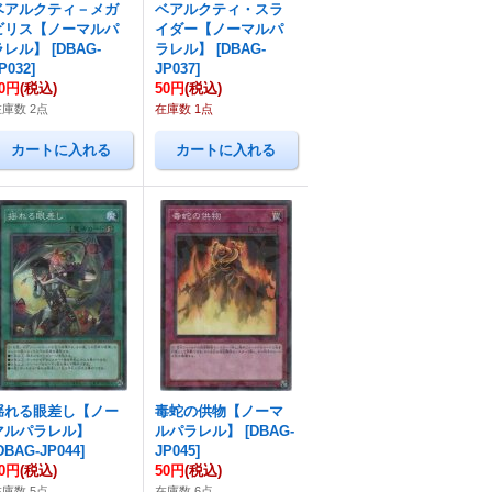
ベアルクティ－メガ
ベアルクティ・スラ
ビリス【ノーマルパ
イダー【ノーマルパ
ラレル】
[
DBAG-
ラレル】
[
DBAG-
P032
]
JP037
]
50円
(税込)
50円
(税込)
在庫数 2点
在庫数 1点
揺れる眼差し【ノー
毒蛇の供物【ノーマ
マルパラレル】
ルパラレル】
[
DBAG-
DBAG-JP044
]
JP045
]
80円
(税込)
50円
(税込)
在庫数 5点
在庫数 6点