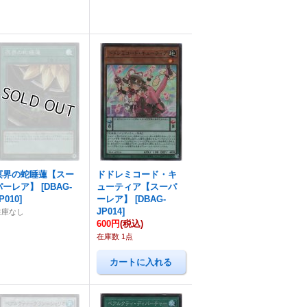
溟界の蛇睡蓮【スー
ドドレミコード・キ
パーレア】
[
DBAG-
ューティア【スーパ
P010
]
ーレア】
[
DBAG-
JP014
]
在庫なし
600円
(税込)
在庫数 1点