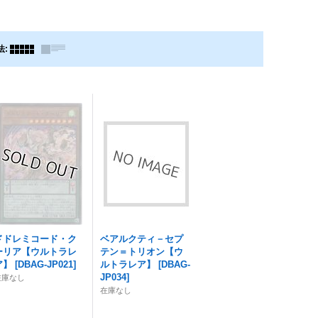
法
:
ドドレミコード・ク
ベアルクティ－セプ
ーリア【ウルトラレ
テン＝トリオン【ウ
ア】
[
DBAG-JP021
]
ルトラレア】
[
DBAG-
JP034
]
在庫なし
在庫なし