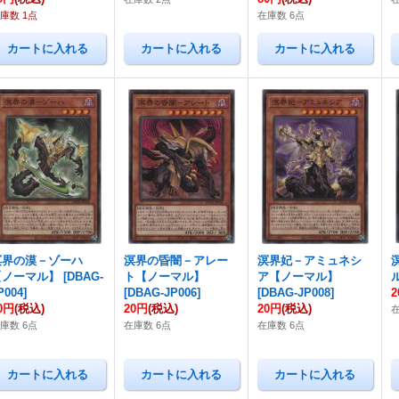
庫数 1点
在庫数 6点
溟界の漠－ゾーハ
溟界の昏闇－アレー
溟界妃－アミュネシ
【ノーマル】
[
DBAG-
ト【ノーマル】
ア【ノーマル】
P004
]
[
DBAG-JP006
]
[
DBAG-JP008
]
0円
(税込)
20円
(税込)
20円
(税込)
庫数 6点
在庫数 6点
在庫数 6点