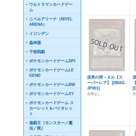
ウルトラマンカードゲー
ム
ニベルアリーナ（NIVEL
ARENA）
イジンデン
蟲神器
千怪戦戯
ポケモンカードゲームDPt
ポケモンカードゲームLE
GEND
溟界の滓－ヌル【ス
ーパーレア】
[
DBAG-
ポケモンカードゲームBW
JP001
]
[
ポケモンカードゲームXY
在庫なし
ポケモンカードゲーム ス
カーレット＆バイオレッ
ト
遊戯王［モンスター／魔
法／罠］