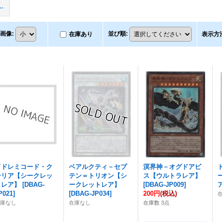
リアーズ（ＤＢＳＷ）
画像
:
並び順
:
在庫あり
表示方
ドドレミコード・ク
ベアルクティ－セプ
溟界神－オグドアビ
ーリア【シークレッ
テン＝トリオン【シ
ス【ウルトラレア】
トレア】
[
DBAG-
ークレットレア】
[
DBAG-JP009
]
P021
]
[
DBAG-JP034
]
200円
(税込)
在庫なし
在庫なし
在庫数 3点