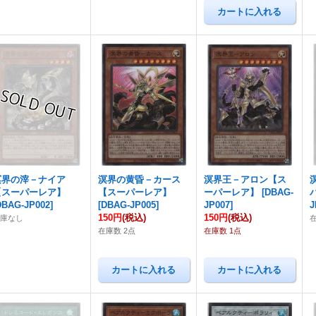
溟界の滓－ナイア
溟界の黄昏－カース
溟界王－アロン【ス
【スーパーレア】
【スーパーレア】
ーパーレア】
[
DBAG-
DBAG-JP002
]
[
DBAG-JP005
]
JP007
]
J
150円
(税込)
150円
(税込)
在庫なし
在庫数 2点
在庫数 1点