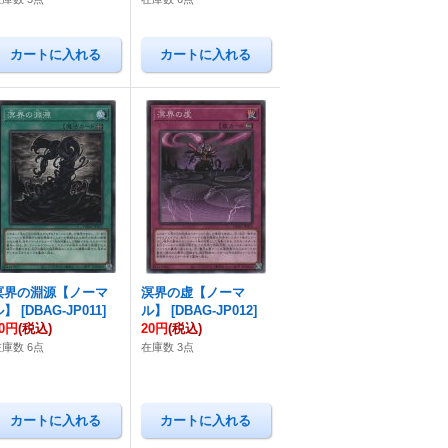
溟界の淵源【ノーマ
溟界の虚【ノーマ
ル】
[
DBAG-JP011
]
ル】
[
DBAG-JP012
]
20円
(税込)
20円
(税込)
在庫数 6点
在庫数 3点