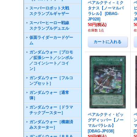
ベアルクティ－ミク
スーパーロボット大戦
タナス【ノーマルパ
スクランブルギャザー
ラレル】
[
DBAG-
JP028
]
J
スーパーヒーロー戦線
50円
(税込)
5
スクランブルデュエル
在庫数 1点
在
仮面ライダーカードゲー
ム
ガンダムウォー［プロモ
／拡張シート／シンボル
／コインシート／コイ
ン］
ガンダムウォー［フルコ
ンプセット］
ガンダムウォー［通常
弾］
ガンダムウォー［ドラマ
チックブースター］
ベアルクティ・ビッ
グディッパー【ノー
ガンダムウォー［構築済
マルパラレル】
みスターター］
[
DBAG-JP038
]
[
ガンダムウォー［ＢＢ＆
50円
(税込)
5