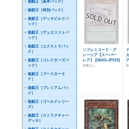
遊戯王［基本パック］
遊戯王［特別パック］
遊戯王［デッキビルドパ
ック］
遊戯王［デュエリストパ
ック］
遊戯王［エクストラパッ
ソドレミコード・グ
ク］
レーシア【スーパー
遊戯王［コレクターズパ
レア】
[
DBAG-JP018
]
ック］
在庫なし
遊戯王［ブースターＳ
Ｐ］
遊戯王［プレミアムパッ
ク］
遊戯王［ゴールドシリー
ズ］
遊戯王［ストラクチャー
デッキ］