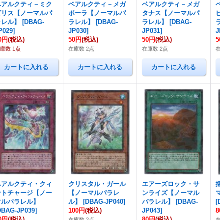
ベアルクティ－ミク
ベアルクティ－メガ
ベアルクティ－メガ
ビリス【ノーマルパ
ポーラ【ノーマルパ
タナス【ノーマルパ
ラレル】
[
DBAG-
ラレル】
[
DBAG-
ラレル】
[
DBAG-
P029
]
JP030
]
JP031
]
J
0円
(税込)
50円
(税込)
50円
(税込)
庫数 1点
在庫数 2点
在庫数 2点
ベアルクティ・クィ
クリスタル・ガール
エアーズロック・サ
ントチャージ【ノー
【ノーマルパラレ
ンライズ【ノーマル
マルパラレル】
ル】
[
DBAG-JP040
]
パラレル】
[
DBAG-
[
DBAG-JP039
]
100円
(税込)
JP043
]
0円
(税込)
80円
(税込)
在庫数 2点