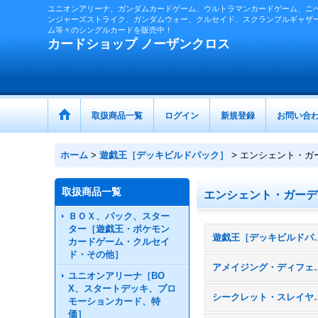
ユニオンアリーナ、ガンダムカードゲーム、ウルトラマンカードゲーム、ニ
ンジャーズストライク、ガンダムウォー、クルセイド、スクランブルギャザ
ム等々のシングルカードを販売中！
カードショップ ノーザンクロス
取扱商品一覧
ログイン
新規登録
お問い合
ホーム
>
遊戯王［デッキビルドパック］
>
エンシェント・ガ
取扱商品一覧
エンシェント・ガーデ
ＢＯＸ、パック、スター
ター［遊戯王・ポケモン
遊戯王［デッキビ
カードゲーム・クルセイ
ド・その他］
アメイジング・ディ
ユニオンアリーナ［BO
X、スタートデッキ、プロ
シークレット・ス
モーションカード、特
価］