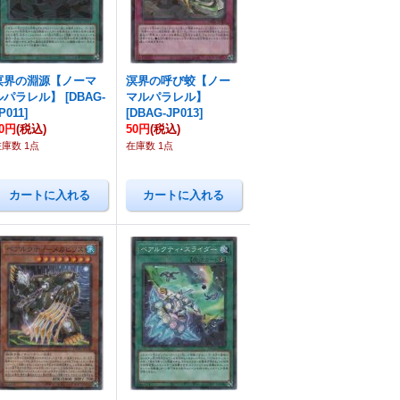
溟界の淵源【ノーマ
溟界の呼び蛟【ノー
ルパラレル】
[
DBAG-
マルパラレル】
P011
]
[
DBAG-JP013
]
50円
(税込)
50円
(税込)
在庫数 1点
在庫数 1点