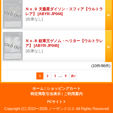
Ｎｏ.９ 天蓋星ダイソン・スフィア【ウルトラ
レア】
[ABYR-JP044]
[在庫なし]
Ｎｏ.８ 紋章王ゲノム・ヘリター【ウルトラレ
ア】
[ABYR-JP045]
[在庫なし]
(10件/86件)
...
1
2
3
9
次
»
ホーム
|
ショッピングカート
特定商取引法表示
|
ご利用案内
PCサイト
Copyright (C) 2010ー2026 ノーザンクロス All Rights Reserved