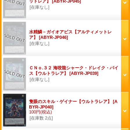
ットレア】
[ABYR-JP045]
[在庫なし]
水精鱗－ガイオアビス【アルティメットレ
ア】
[ABYR-JP046]
[在庫なし]
ＣＮｏ.３２ 海咬龍シャーク・ドレイク・バイ
ス【ウルトラレア】
[ABYR-JP039]
[在庫なし]
隻眼のスキル・ゲイナー【ウルトラレア】
[A
BYR-JP040]
100円
(税込)
[在庫数 2点]