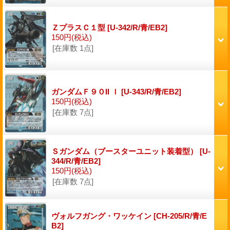
ＺプラスＣ１型
[U-342/R/青/EB2]
150円
(税込)
[在庫数 1点]
ガンダムＦ９０II ｌ
[U-343/R/青/EB2]
150円
(税込)
[在庫数 7点]
Ｓガンダム（ブースターユニット装着型）
[U-
344/R/青/EB2]
150円
(税込)
[在庫数 7点]
ヴォルフガング・ワッケイン
[CH-205/R/青/E
B2]