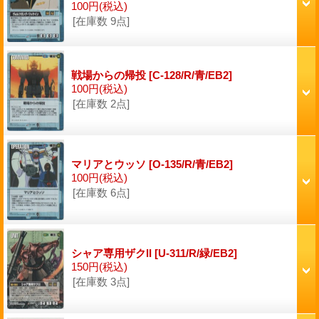
100円
(税込)
[在庫数 9点]
戦場からの帰投
[C-128/R/青/EB2]
100円
(税込)
[在庫数 2点]
マリアとウッソ
[O-135/R/青/EB2]
100円
(税込)
[在庫数 6点]
シャア専用ザクII
[U-311/R/緑/EB2]
150円
(税込)
[在庫数 3点]