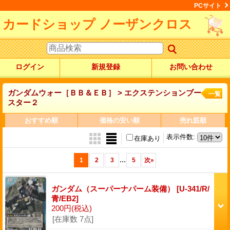
PCサイト
カードショップ ノーザンクロス
ログイン
新規登録
お問い合わせ
ガンダムウォー［ＢＢ＆ＥＢ］ > エクステンションブー
一覧
スター２
おすすめ順
価格の安い順
売れ筋順
表示件数
:
在庫あり
...
1
2
3
5
次
»
ガンダム（スーパーナパーム装備）
[U-341/R/
青/EB2]
200円
(税込)
[在庫数 7点]