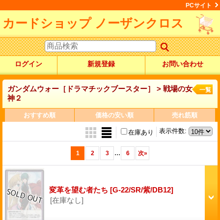
PCサイト
カードショップ ノーザンクロス
ログイン
新規登録
お問い合わせ
ガンダムウォー［ドラマチックブースター］ > 戦場の女
一覧
神２
おすすめ順
価格の安い順
売れ筋順
表示件数
:
在庫あり
...
1
2
3
6
次
»
変革を望む者たち
[G-22/SR/紫/DB12]
[在庫なし]