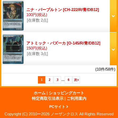
ニナ・パープルトン
[CH-222/R/青/DB12]
100円
(税込)
[在庫数 2点]
アトミック・バズーカ
[O-145/R/青/DB12]
150円
(税込)
[在庫数 3点]
(10件/58件)
...
1
2
3
6
次
»
ホーム
|
ショッピングカート
特定商取引法表示
|
ご利用案内
PCサイト
Copyright (C) 2010ー2026 ノーザンクロス All Rights Reserved