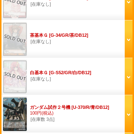
[在庫なし]
茶基本Ｇ
[G-34/GR/茶/DB12]
[在庫なし]
白基本Ｇ
[G-S52/GR/白/DB12]
[在庫なし]
ガンダム試作２号機
[U-370/R/青/DB12]
100円
(税込)
[在庫数 3点]