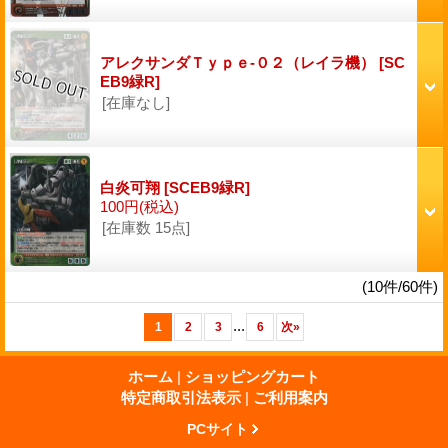
アレクサンダＴｙｐｅ-０２（レイラ機）
[SC
EB9緑R]
[在庫なし]
白炎可翔
[SCEB9緑R]
100円
(税込)
[在庫数 15点]
(10件/60件)
...
1
2
3
6
次
»
ホーム
|
ショッピングカート
特定商取引法表示
|
ご利用案内
PCサイト