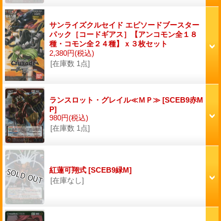
サンライズクルセイド エピソードブースター
パック［コードギアス］【アンコモン全１８
種・コモン全２４種】ｘ３枚セット
2,380円
(税込)
[在庫数 1点]
ランスロット・グレイル≪ＭＰ≫
[SCEB9赤M
P]
980円
(税込)
[在庫数 1点]
紅蓮可翔式
[SCEB9緑M]
[在庫なし]