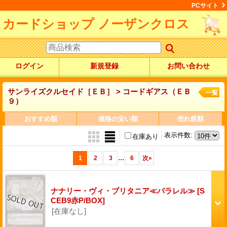
PCサイト
カードショップ ノーザンクロス
ログイン
新規登録
お問い合わせ
サンライズクルセイド［ＥＢ］ > コードギアス（ＥＢ
一覧
９）
おすすめ順
価格の安い順
売れ筋順
表示件数
:
在庫あり
...
1
2
3
6
次
»
ナナリー・ヴィ・ブリタニア≪パラレル≫
[S
CEB9赤P/BOX]
[在庫なし]