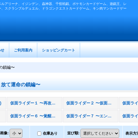
ベルアリーナ、イジンデン、蟲神器、千怪戦戯、ポケモンカードゲーム、遊戯王、レ
ー、スクランブルデュエル、ドラゴンクエストカードゲーム、キン肉マンカードゲー
わせ
ご利用案内
ショッピングカート
の鎖編〜
き放て運命の鎖編〜
)
仮面ライダー１ 〜再改造、新たなる闘い編〜
仮面ライダー２ 〜仮面ライダー電王参上編〜
仮面ライダー６ 〜覚醒！第２の力編〜
仮面ライダー７ 〜エンペラー凱旋編〜
画像
:
並び順
:
在庫あり
表示方