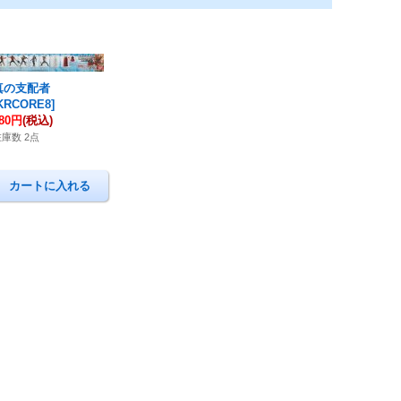
真の支配者
KRCORE8
]
80円
(税込)
在庫数 2点