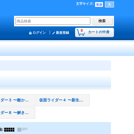
文字サイズ
:
0
カートの中身
ログイン
新規登録
仮面ライダー３ 〜敵か味方か、力と技編〜
仮面ライダー４ 〜新生仮面ライダーＶ３編〜
仮面ライダー８ 〜解き放て運命の鎖編〜
法
: