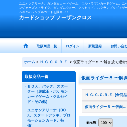
ユニオンアリーナ、ガンダムカードゲーム、ウルトラマンカードゲーム、ニ
ンジャーズストライク、ガンダムウォー、クルセイド、スクランブルギャザ
ム等々のシングルカードを販売中！
カードショップ ノーザンクロス
取扱商品一覧
ログイン
新規登録
お問い合
ホーム
>
Ｈ.Ｇ.Ｃ.Ｏ.Ｒ.Ｅ.
>
仮面ライダー８ 〜解き放て運命
取扱商品一覧
仮面ライダー８ 〜解
ＢＯＸ、パック、スター
ター［遊戯王・ポケモン
Ｈ.Ｇ.Ｃ.Ｏ.Ｒ.Ｅ. (全商品
カードゲーム・クルセイ
ド・その他］
仮面ライダー５ 〜仮面ライダーキバ誕生編〜
ユニオンアリーナ［BO
X、スタートデッキ、プロ
モーションカード、特
表示数
:
価］