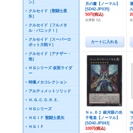
ン］
月の書【ノーマル】
[
SD42-JP035
]
クルセイド［聖闘士星
50円
(税込)
2
矢］
在庫数 3点
在
クルセイド［フルメタ
ル・パニック！］
クルセイド［スーパーロ
ボット大戦Ｖ］
クルセイド［アナザー・
他］
ＨＧシリーズ 仮面ライダ
ー
特撮メカコレクション
アルティメットソリッド
Ｈ.Ｇ.Ｃ.Ｏ.Ｒ.Ｅ.
ＨＧシリーズ
Ｎｏ.６２ 銀河眼の光
ＨＧＩＦ 聖闘士星矢
子竜皇【ノーマル】
[
SD42-JP043
]
ＨＧＩＦ
100円
(税込)
[