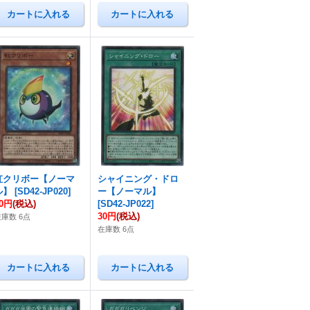
虹クリボー【ノーマ
シャイニング・ドロ
ル】
[
SD42-JP020
]
ー【ノーマル】
30円
(税込)
[
SD42-JP022
]
30円
(税込)
在庫数 6点
在庫数 6点