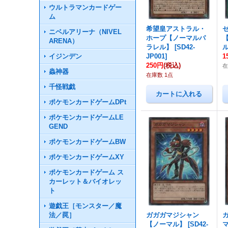
ウルトラマンカードゲー
ム
希望皇アストラル・
ニベルアリーナ（NIVEL
ホープ【ノーマルパ
ARENA）
ラレル】
[
SD42-
イジンデン
JP001
]
1
250円
(税込)
在
蟲神器
在庫数 1点
千怪戦戯
ポケモンカードゲームDPt
ポケモンカードゲームLE
GEND
ポケモンカードゲームBW
ポケモンカードゲームXY
ポケモンカードゲーム ス
カーレット＆バイオレッ
ト
遊戯王［モンスター／魔
法／罠］
ガガガマジシャン
【ノーマル】
[
SD42-