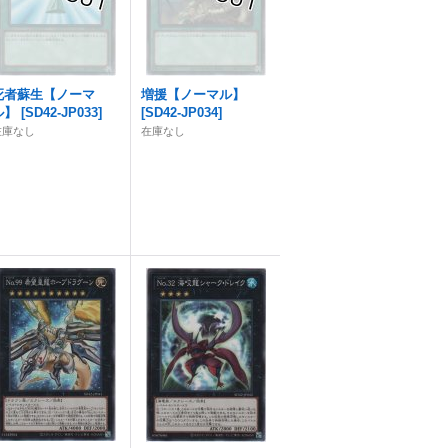
死者蘇生【ノーマ
増援【ノーマル】
ル】
[
SD42-JP033
]
[
SD42-JP034
]
在庫なし
在庫なし