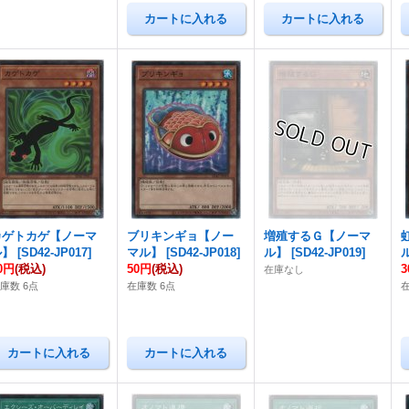
カゲトカゲ【ノーマ
ブリキンギョ【ノー
増殖するＧ【ノーマ
ル】
[
SD42-JP017
]
マル】
[
SD42-JP018
]
ル】
[
SD42-JP019
]
0円
(税込)
50円
(税込)
在庫なし
庫数 6点
在庫数 6点