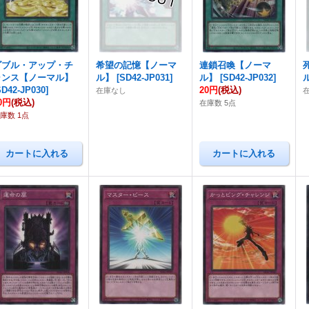
ダブル・アップ・チ
希望の記憶【ノーマ
連鎖召喚【ノーマ
ャンス【ノーマル】
ル】
[
SD42-JP031
]
ル】
[
SD42-JP032
]
SD42-JP030
]
20円
(税込)
在庫なし
0円
(税込)
在庫数 5点
庫数 1点