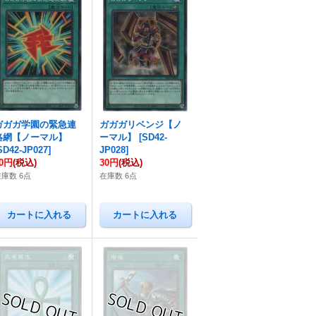
ガガガ学園の緊急連
ガガガリベンジ【ノ
絡網【ノーマル】
ーマル】
[
SD42-
SD42-JP027
]
JP028
]
20円
(税込)
30円
(税込)
在庫数 6点
在庫数 6点