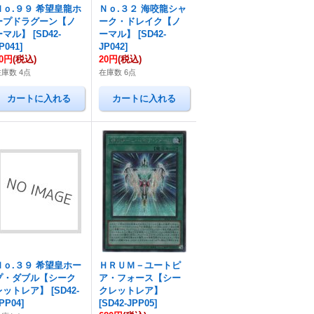
Ｎｏ.９９ 希望皇龍ホ
Ｎｏ.３２ 海咬龍シャ
ープドラグーン【ノ
ーク・ドレイク【ノ
ーマル】
[
SD42-
ーマル】
[
SD42-
P041
]
JP042
]
20円
(税込)
20円
(税込)
在庫数 4点
在庫数 6点
Ｎｏ.３９ 希望皇ホー
ＨＲＵＭ－ユートピ
プ・ダブル【シーク
ア・フォース【シー
レットレア】
[
SD42-
クレットレア】
PP04
]
[
SD42-JPP05
]