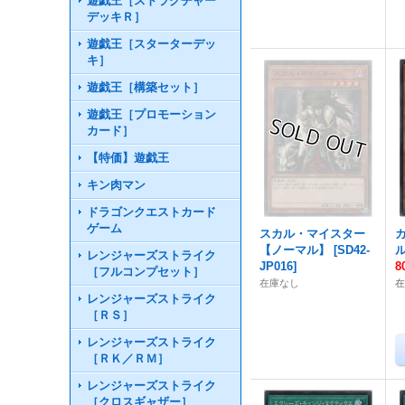
遊戯王［ストラクチャー
デッキＲ］
遊戯王［スターターデッ
キ］
遊戯王［構築セット］
遊戯王［プロモーション
カード］
【特価】遊戯王
キン肉マン
ドラゴンクエストカード
ゲーム
スカル・マイスター
【ノーマル】
[
SD42-
レンジャーズストライク
JP016
]
8
［フルコンプセット］
在庫なし
在
レンジャーズストライク
［ＲＳ］
レンジャーズストライク
［ＲＫ／ＲＭ］
レンジャーズストライク
［クロスギャザー］