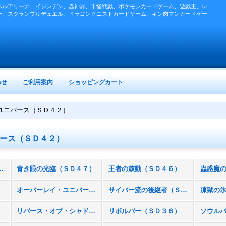
ベルアリーナ、イジンデン、蟲神器、千怪戦戯、ポケモンカードゲーム、遊戯王、レ
ー、スクランブルデュエル、ドラゴンクエストカードゲーム、キン肉マンカードゲー
わせ
ご利用案内
ショッピングカート
ユニバース（ＳＤ４２）
ース（ＳＤ４２）
ャーデッキ］ (全商品)
青き眼の光臨（ＳＤ４７）
王者の鼓動（ＳＤ４６）
蟲惑魔
オーバーレイ・ユニバース（ＳＤ４２）
サイバー流の後継者（ＳＤ４１）
凍獄の
）
リバース・オブ・シャドール（ＳＤ３７）
リボルバー（ＳＤ３６）