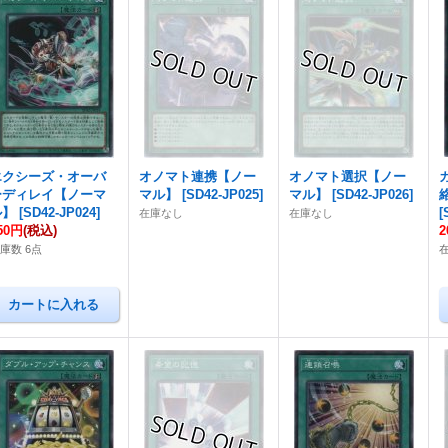
エクシーズ・オーバ
オノマト連携【ノー
オノマト選択【ノー
ーディレイ【ノーマ
マル】
[
SD42-JP025
]
マル】
[
SD42-JP026
]
ル】
[
SD42-JP024
]
[
在庫なし
在庫なし
50円
(税込)
庫数 6点