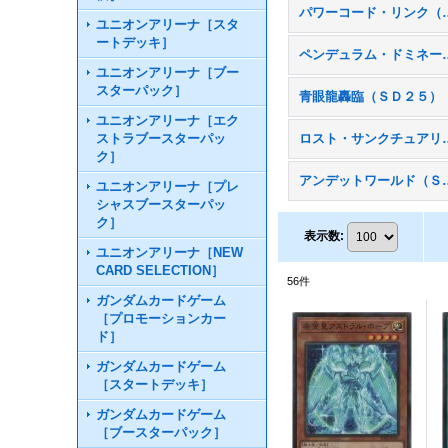
パワーコード・
ユニオンアリーナ［スタ
ートデッキ］
ペンデュラム・ド
ユニオンアリーナ［ブー
スターパック］
青眼龍轟臨（ＳＤ２５）
ユニオンアリーナ［エク
ストラブースターパッ
ロスト・サンク
ク］
アンデットワ
ユニオンアリーナ［プレ
シャスブースターパッ
ク］
表示数
:
ユニオンアリーナ［NEW
CARD SELECTION］
56
件
ガンダムカードゲーム
［プロモーションカー
ド］
ガンダムカードゲーム
［スタートデッキ］
ガンダムカードゲーム
［ブースターパック］