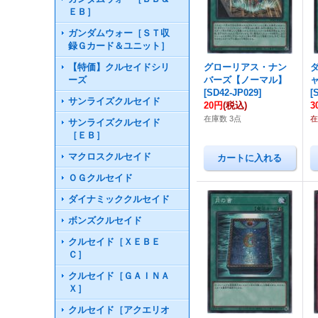
ＥＢ］
ガンダムウォー［ＳＴ収
録Ｇカード＆ユニット］
【特価】クルセイドシリ
グローリアス・ナン
ーズ
バーズ【ノーマル】
[
SD42-JP029
]
[
サンライズクルセイド
20円
(税込)
3
在庫数 3点
在
サンライズクルセイド
［ＥＢ］
マクロスクルセイド
ＯＧクルセイド
ダイナミッククルセイド
ボンズクルセイド
クルセイド［ＸＥＢＥ
Ｃ］
クルセイド［ＧＡＩＮＡ
Ｘ］
クルセイド［アクエリオ