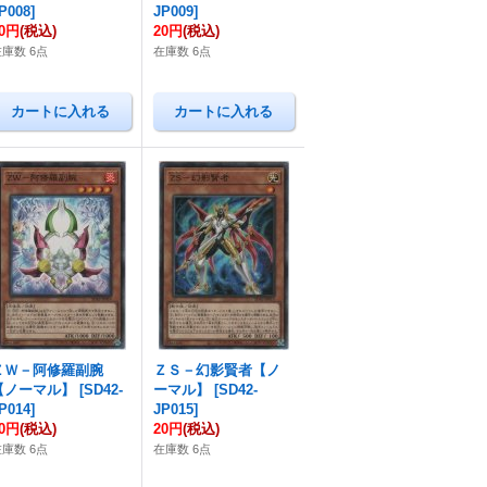
P008
]
JP009
]
20円
(税込)
20円
(税込)
在庫数 6点
在庫数 6点
ＺＷ－阿修羅副腕
ＺＳ－幻影賢者【ノ
【ノーマル】
[
SD42-
ーマル】
[
SD42-
P014
]
JP015
]
20円
(税込)
20円
(税込)
在庫数 6点
在庫数 6点