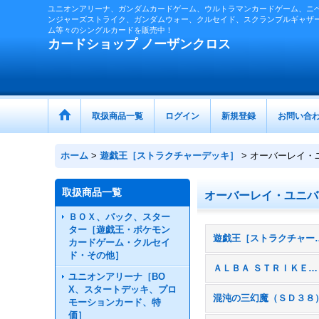
ユニオンアリーナ、ガンダムカードゲーム、ウルトラマンカードゲーム、ニ
ンジャーズストライク、ガンダムウォー、クルセイド、スクランブルギャザ
ム等々のシングルカードを販売中！
カードショップ ノーザンクロス
取扱商品一覧
ログイン
新規登録
お問い合
ホーム
>
遊戯王［ストラクチャーデッキ］
>
オーバーレイ・
取扱商品一覧
オーバーレイ・ユニバ
ＢＯＸ、パック、スター
ター［遊戯王・ポケモン
遊戯王［ストラクチ
カードゲーム・クルセイ
ド・その他］
ＡＬＢＡ ＳＴＲＩＫＥ（ＳＤ４３）
ユニオンアリーナ［BO
X、スタートデッキ、プロ
混沌の三幻魔（ＳＤ３８
モーションカード、特
価］