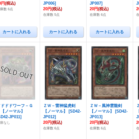
0円
(税込)
JP006
]
JP007
]
J
20円
(税込)
20円
(税込)
庫数 6点
在庫数 5点
在庫数 6点
ドドドドワーフ－Ｇ
ＺＷ－雷神猛虎剣
ＺＷ－風神雲龍剣
Ｇ【ノーマル】
【ノーマル】
[
SD42-
【ノーマル】
[
SD42-
SD42-JP011
]
JP012
]
JP013
]
J
20円
(税込)
20円
(税込)
在庫なし
在庫数 6点
在庫数 6点