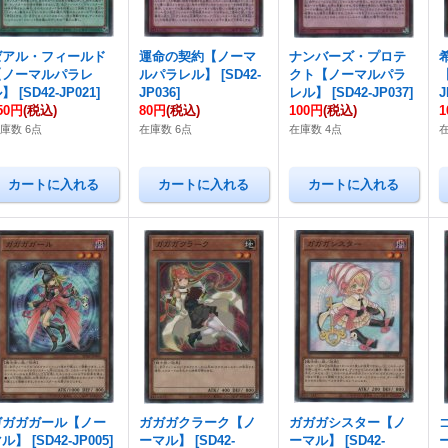
ゼアル・フィールド
運命の契約【ノーマ
ナンバーズ・プロテ
【ノーマルパラレ
ルパラレル】
[
SD42-
クト【ノーマルパラ
ル】
[
SD42-JP021
]
JP036
]
レル】
[
SD42-JP037
]
J
50円
(税込)
80円
(税込)
100円
(税込)
1
庫数 6点
在庫数 6点
在庫数 4点
ガガガガール【ノー
ガガガクラーク【ノ
ガガガシスター【ノ
マル】
[
SD42-JP005
]
ーマル】
[
SD42-
ーマル】
[
SD42-