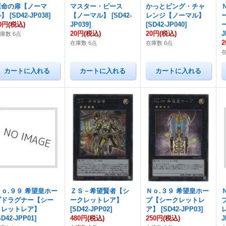
運命の扉【ノーマ
マスター・ピース
かっとビング・チャ
ル】
[
SD42-JP038
]
【ノーマル】
[
SD42-
レンジ【ノーマル】
0円
(税込)
JP039
]
[
SD42-JP040
]
20円
(税込)
20円
(税込)
J
庫数 6点
在庫数 6点
在庫数 6点
Ｎｏ.９９ 希望皇ホー
ＺＳ－希望賢者【シ
Ｎｏ.３９ 希望皇ホー
プドラグナー【シー
ークレットレア】
プ【シークレットレ
クレットレア】
[
SD42-JPP02
]
ア】
[
SD42-JPP03
]
SD42-JPP01
]
480円
(税込)
250円
(税込)
J