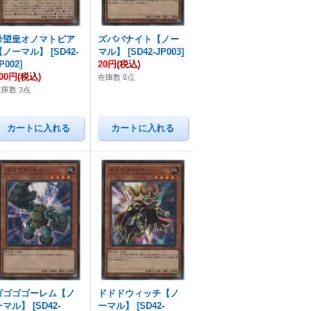
希望皇オノマトピア
ズババナイト【ノー
【ノーマル】
[
SD42-
マル】
[
SD42-JP003
]
P002
]
20円
(税込)
00円
(税込)
在庫数 6点
在庫数 3点
ゴゴゴゴーレム【ノ
ドドドウィッチ【ノ
ーマル】
[
SD42-
ーマル】
[
SD42-