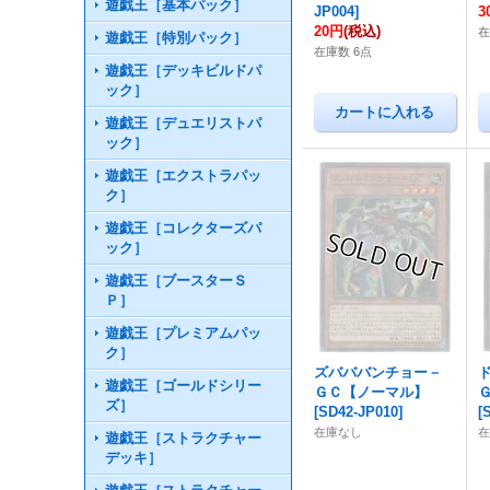
遊戯王［基本パック］
JP004
]
3
20円
(税込)
在
遊戯王［特別パック］
在庫数 6点
遊戯王［デッキビルドパ
ック］
遊戯王［デュエリストパ
ック］
遊戯王［エクストラパッ
ク］
遊戯王［コレクターズパ
ック］
遊戯王［ブースターＳ
Ｐ］
遊戯王［プレミアムパッ
ク］
ズバババンチョー－
遊戯王［ゴールドシリー
ＧＣ【ノーマル】
ズ］
[
SD42-JP010
]
[
在庫なし
遊戯王［ストラクチャー
デッキ］