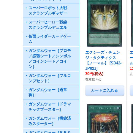
スーパーロボット大戦
スクランブルギャザー
スーパーヒーロー戦線
スクランブルデュエル
仮面ライダーカードゲー
ム
ガンダムウォー［プロモ
エクシーズ・チェン
／拡張シート／シンボル
ジ・タクティクス
／コインシート／コイ
【ノーマル】
[
SD42-
ン］
JP023
]
1
30円
(税込)
在
ガンダムウォー［フルコ
在庫数 4点
ンプセット］
ガンダムウォー［通常
弾］
ガンダムウォー［ドラマ
チックブースター］
ガンダムウォー［構築済
みスターター］
ガンダムウォー［ＢＢ＆