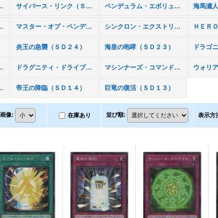
リンク（ＳＤ３３）
サイバース・リンク（ＳＤ３２）
ペンデュラム・エボリューション（ＳＤ３１）
海馬瀬
ミネーション（ＳＤ３０）
マスター・オブ・ペンデュラム（ＳＤ２９）
シンクロン・エクストリーム（ＳＤ２８）
炎王の急襲（ＳＤ２４）
海皇の咆哮（ＳＤ２３）
チュアリ（ＳＤ２０）
ドラグニティ・ドライブ（ＳＤ１９）
マシンナーズ・コマンド（ＳＤ１８）
ールド（ＳＤ１５）
帝王の降臨（ＳＤ１４）
巨竜の復活（ＳＤ１３）
画像
:
並び順
:
在庫あり
表示方