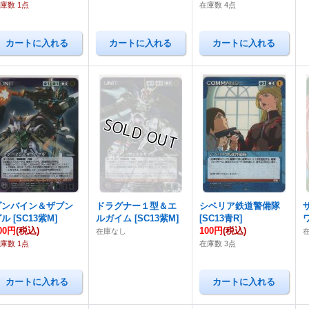
庫数 1点
在庫数 4点
ダンバイン＆ザブン
ドラグナー１型＆エ
シベリア鉄道警備隊
グル
[
SC13紫M
]
ルガイム
[
SC13紫M
]
[
SC13青R
]
00円
(税込)
100円
(税込)
在庫なし
庫数 1点
在庫数 3点