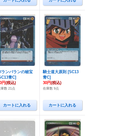
バランバランの秘宝
騎士道大原則
[
SC13
SC13青C
]
青C
]
50円
(税込)
30円
(税込)
庫数 21点
在庫数 9点