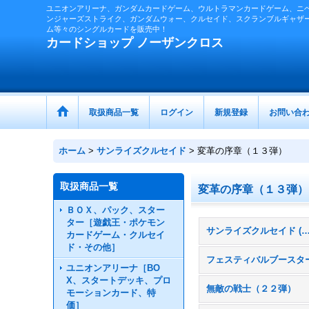
ユニオンアリーナ、ガンダムカードゲーム、ウルトラマンカードゲーム、ニ
ンジャーズストライク、ガンダムウォー、クルセイド、スクランブルギャザ
ム等々のシングルカードを販売中！
カードショップ ノーザンクロス
取扱商品一覧
ログイン
新規登録
お問い合
ホーム
>
サンライズクルセイド
>
変革の序章（１３弾）
取扱商品一覧
変革の序章（１３弾）
ＢＯＸ、パック、スター
ター［遊戯王・ポケモン
サンライズクルセイド (全
カードゲーム・クルセイ
ド・その他］
フェスティバルブースタ
ユニオンアリーナ［BO
X、スタートデッキ、プロ
無敵の戦士（２２弾）
モーションカード、特
価］