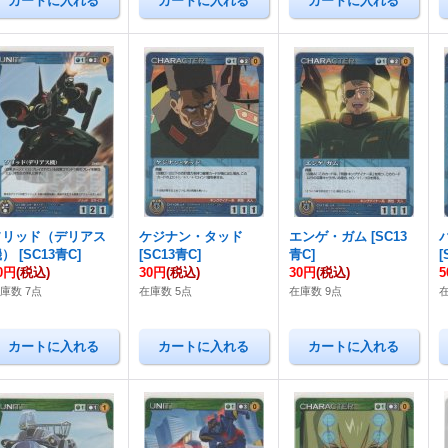
ソリッド（デリアス
ケジナン・タッド
エンゲ・ガム
[
SC13
機）
[
SC13青C
]
[
SC13青C
]
青C
]
[
0円
(税込)
30円
(税込)
30円
(税込)
庫数 7点
在庫数 5点
在庫数 9点
在