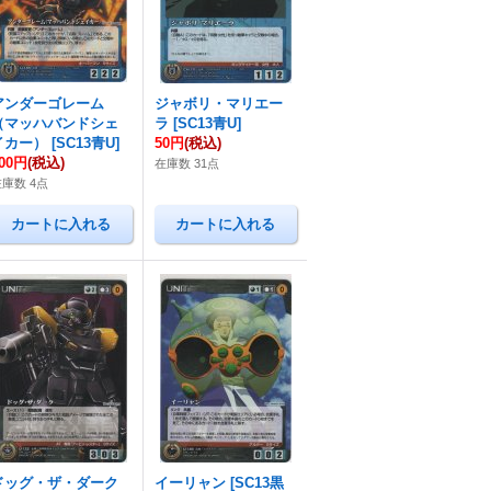
アンダーゴレーム
ジャボリ・マリエー
（マッハバンドシェ
ラ
[
SC13青U
]
イカー）
[
SC13青U
]
50円
(税込)
00円
(税込)
在庫数 31点
在庫数 4点
ドッグ・ザ・ダーク
イーリャン
[
SC13黒