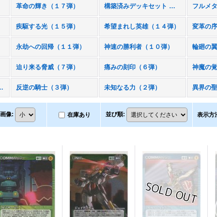
革命の輝き（１７弾）
構築済みデッキセット 革命機ヴァルヴレイヴ
疾駆する光（１５弾）
希望まれし英雄（１４弾）
変革の
永劫への回帰（１１弾）
神速の勝利者（１０弾）
輪廻の
迫り来る脅威（７弾）
痛みの刻印（６弾）
神魔の
ットアップスターター）
反逆の騎士（３弾）
未知なる力（２弾）
異界の
画像
:
並び順
:
在庫あり
表示方