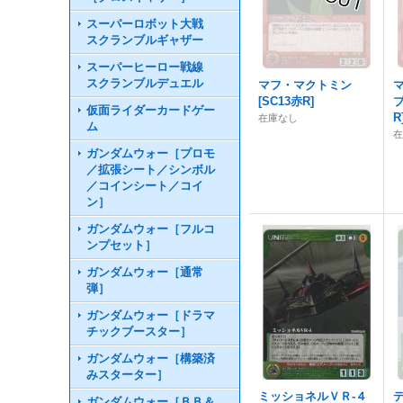
スーパーロボット大戦
スクランブルギャザー
スーパーヒーロー戦線
スクランブルデュエル
マフ・マクトミン
[
SC13赤R
]
仮面ライダーカードゲー
R
在庫なし
ム
ガンダムウォー［プロモ
／拡張シート／シンボル
／コインシート／コイ
ン］
ガンダムウォー［フルコ
ンプセット］
ガンダムウォー［通常
弾］
ガンダムウォー［ドラマ
チックブースター］
ガンダムウォー［構築済
みスターター］
ミッショネルＶＲ-４
ガンダムウォー［ＢＢ＆