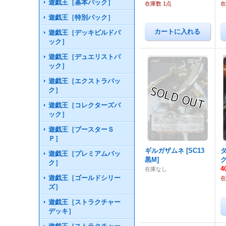
遊戯王［基本パック］
在庫数 1点
在
遊戯王［特別パック］
遊戯王［デッキビルドパ
ック］
遊戯王［デュエリストパ
ック］
遊戯王［エクストラパッ
ク］
遊戯王［コレクターズパ
ック］
遊戯王［ブースターＳ
Ｐ］
ギルガザムネ
[
SC13
遊戯王［プレミアムパッ
黒M
]
ク］
4
在庫なし
遊戯王［ゴールドシリー
在
ズ］
遊戯王［ストラクチャー
デッキ］