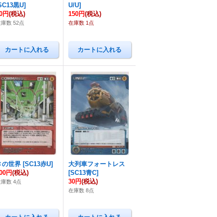
SC13黒U
]
U/U
]
50円
(税込)
150円
(税込)
庫数 52点
在庫数 1点
Ｃの世界
[
SC13赤U
]
大列車フォートレス
00円
(税込)
[
SC13青C
]
30円
(税込)
在庫数 4点
在庫数 8点