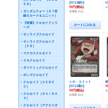
[
SC13緑U
]
U
ＥＢ］
50円
(税込)
ガンダムウォー［ＳＴ収
在庫数 21点
録Ｇカード＆ユニット］
【特価】クルセイドシリ
ーズ
サンライズクルセイド
サンライズクルセイド
［ＥＢ］
マクロスクルセイド
ＯＧクルセイド
ダイナミッククルセイド
ボンズクルセイド
シホ・ユイット
クルセイド［ＸＥＢＥ
[
SC13黒U
]
5
Ｃ］
50円
(税込)
在
クルセイド［ＧＡＩＮＡ
在庫数 52点
Ｘ］
クルセイド［アクエリオ