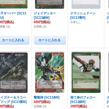
量子サーバー
[
SC13
ジェイデッカー
クラッシュドーン
緑U
]
[
SC13緑M
]
[
SC13青R
]
[
00円
(税込)
600円
(税込)
在庫なし
庫数 2点
在庫数 2点
レイズナー＆スコー
撃龍神
[
SC13赤R
]
捨て身のフォロー
プドッグ
[
SC13紫M
]
200円
(税込)
[
SC13緑R
]
[
00円
(税込)
100円
(税込)
在庫数 4点