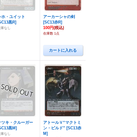
シホ・ユイット
アーカーシャの剣
SC13黒R
]
[
SC13赤R
]
100円
(税込)
在庫なし
在庫数 1点
ナツキ・クルーガー
アトールＶ“マクトミ
SC13黒M
]
ン・ビルド”
[
SC13赤
M
]
在庫なし