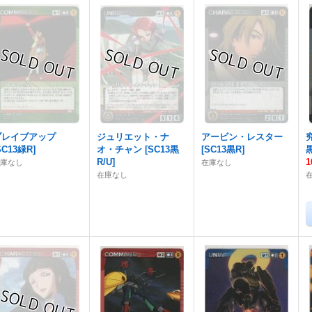
ブレイブアップ
ジュリエット・ナ
アービン・レスター
SC13緑R
]
オ・チャン
[
SC13黒
[
SC13黒R
]
R/U
]
1
在庫なし
在庫なし
在庫なし