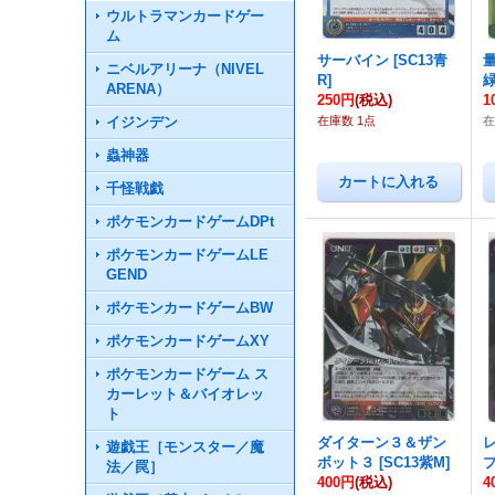
ウルトラマンカードゲー
ム
サーバイン
[
SC13青
ニベルアリーナ（NIVEL
R
]
ARENA）
250円
(税込)
1
イジンデン
在庫数 1点
在
蟲神器
千怪戦戯
ポケモンカードゲームDPt
ポケモンカードゲームLE
GEND
ポケモンカードゲームBW
ポケモンカードゲームXY
ポケモンカードゲーム ス
カーレット＆バイオレッ
ト
ダイターン３＆ザン
遊戯王［モンスター／魔
ボット３
[
SC13紫M
]
法／罠］
400円
(税込)
4