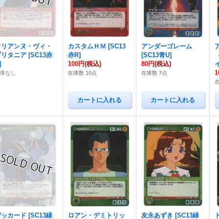
マリアンヌ・ヴィ・
カスタムＨＭ
[
SC13
アンダーゴレーム
ブリタニア
[
SC13赤
赤R
]
[
SC13青U
]
]
100円
(税込)
80円
(税込)
1
在庫なし
在庫数 10点
在庫数 7点
デッカード
[
SC13緑
ロアン・デミトリッ
友永あずき
[
SC13緑