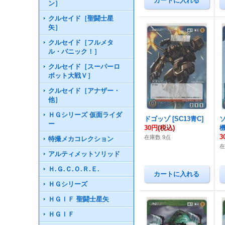
ン］
クルセイド［聖闘士星
矢］
クルセイド［フルメタ
ル・パニック！］
クルセイド［スーパーロ
ボット大戦Ｖ］
クルセイド［アナザー・
他］
ＨＧシリーズ 仮面ライダ
ドゴッゾ
[
SC13青C
]
ー
30円
(税込)
3
在庫数 9点
特撮メカコレクション
在
アルティメットソリッド
Ｈ.Ｇ.Ｃ.Ｏ.Ｒ.Ｅ.
ＨＧシリーズ
ＨＧＩＦ 聖闘士星矢
ＨＧＩＦ