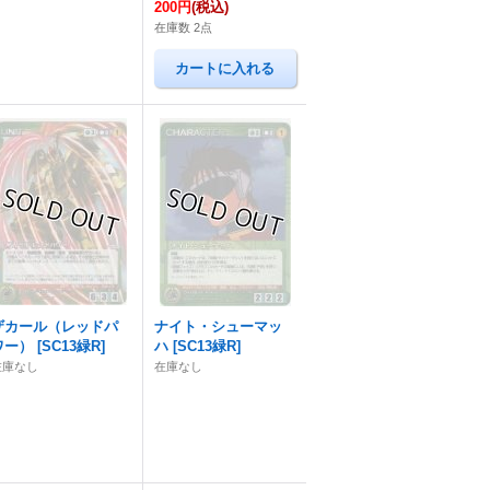
200円
(税込)
在庫数 2点
ザカール（レッドパ
ナイト・シューマッ
ワー）
[
SC13緑R
]
ハ
[
SC13緑R
]
在庫なし
在庫なし