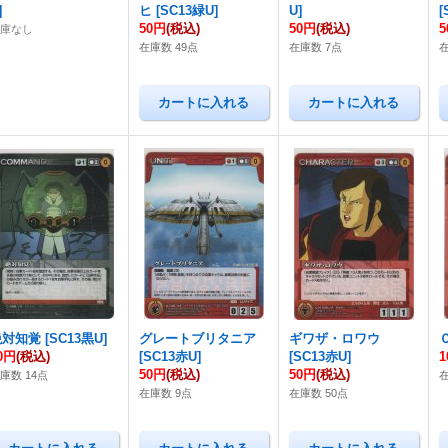
]
ヒ
[
SC13緑U
]
U
]
[
50円
(税込)
50円
(税込)
在庫なし
在庫数 49点
在庫数 7点
在
絶対知覚
[
SC13黒U
]
グレートブリタニア
ギワザ・ロワウ
0円
(税込)
[
SC13赤U
]
[
SC13赤U
]
1
50円
(税込)
50円
(税込)
庫数 14点
在庫数 9点
在庫数 50点