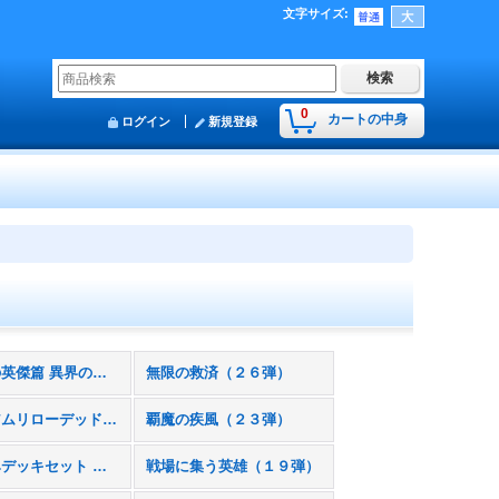
文字サイズ
:
0
カートの中身
ログイン
新規登録
夜明けの英傑篇 異界の神話（２７弾）
無限の救済（２６弾）
プレミアムリローデッドセット
覇魔の疾風（２３弾）
構築済みデッキセット 暁の超新星
戦場に集う英雄（１９弾）