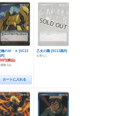
究極のＭ・Ａ
[
SC13
乙女の園
[
SC13黒R
]
黒R
]
在庫なし
00円
(税込)
在庫数 5点