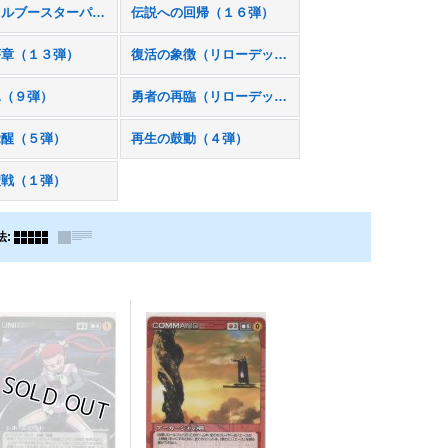
フルメタルブースターパック（ＦＢ１）
伝説への回帰（１６弾）
序章（１３弾）
復活の象徴（リローデッド２）
翼（９弾）
勇者の再臨（リローデッド）
覚醒（５弾）
再生の鼓動（４弾）
聖戦（１弾）
法
: