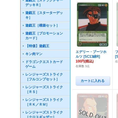
遊戯王［ストラクチャー
デッキＲ］
遊戯王［スターターデッ
キ］
遊戯王［構築セット］
遊戯王［プロモーション
カード］
【特価】遊戯王
エデリー・ブーツホ
キン肉マン
ルツ
[
SC13緑R
]
[
100円
(税込)
ドラゴンクエストカード
ゲーム
在庫数 3点
レンジャーズストライク
［フルコンプセット］
レンジャーズストライク
［ＲＳ］
レンジャーズストライク
［ＲＫ／ＲＭ］
レンジャーズストライク
［クロスギャザー］