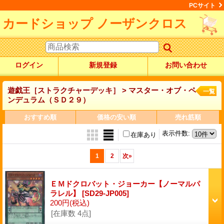
PCサイト
カードショップ ノーザンクロス
ログイン
新規登録
お問い合わせ
遊戯王［ストラクチャーデッキ］ > マスター・オブ・ペ
一覧
ンデュラム（ＳＤ２９）
おすすめ順
価格の安い順
売れ筋順
表示件数
:
在庫あり
1
2
次
»
ＥＭドクロバット・ジョーカー【ノーマルパ
ラレル】
[SD29-JP005]
200円
(税込)
[在庫数 4点]