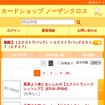
PCサイト
カードショップ ノーザンクロス
ログイン
新規登録
お問い合わせ
遊戯王［エクストラパック］ > エクストラパック２０１
一覧
７（ＥＰ１７）
おすすめ順
価格の安い順
売れ筋順
表示件数
:
在庫あり
...
1
2
3
6
次
»
異界より来たるシェルガ【エクストラシーク
レットレア】
[EP16-JP054]
[在庫なし]