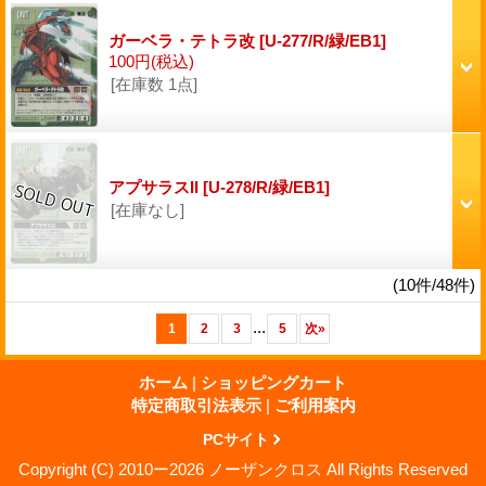
ガーベラ・テトラ改
[U-277/R/緑/EB1]
100円
(税込)
[在庫数 1点]
アプサラスII
[U-278/R/緑/EB1]
[在庫なし]
(10件/48件)
...
1
2
3
5
次
»
ホーム
|
ショッピングカート
特定商取引法表示
|
ご利用案内
PCサイト
Copyright (C) 2010ー2026 ノーザンクロス All Rights Reserved