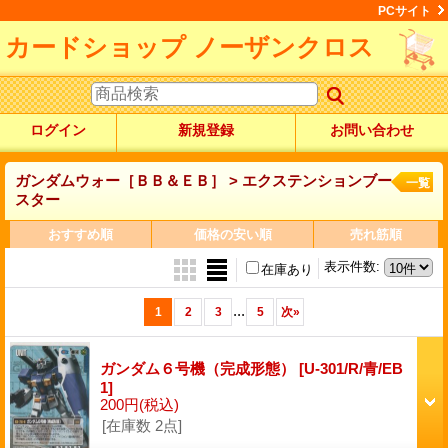
PCサイト
カードショップ ノーザンクロス
ログイン
新規登録
お問い合わせ
ガンダムウォー［ＢＢ＆ＥＢ］ > エクステンションブー
一覧
スター
おすすめ順
価格の安い順
売れ筋順
表示件数
:
在庫あり
...
1
2
3
5
次
»
ガンダム６号機（完成形態）
[U-301/R/青/EB
1]
200円
(税込)
[在庫数 2点]