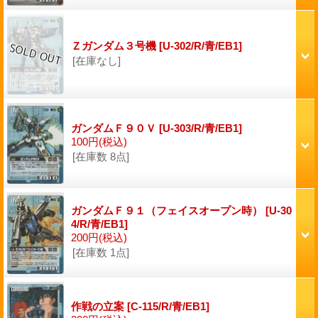
Ｚガンダム３号機
[U-302/R/青/EB1]
[在庫なし]
ガンダムＦ９０Ｖ
[U-303/R/青/EB1]
100円
(税込)
[在庫数 8点]
ガンダムＦ９１（フェイスオープン時）
[U-30
4/R/青/EB1]
200円
(税込)
[在庫数 1点]
作戦の立案
[C-115/R/青/EB1]