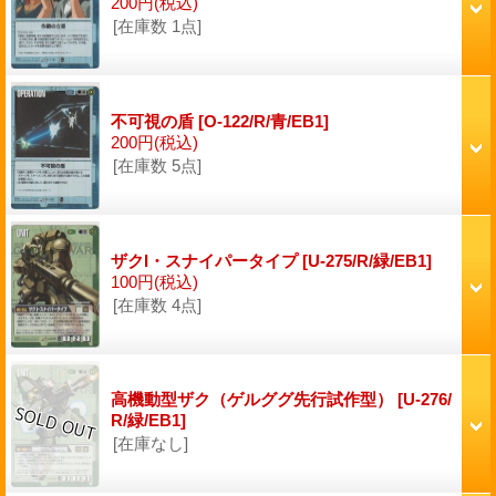
200円
(税込)
[在庫数 1点]
不可視の盾
[O-122/R/青/EB1]
200円
(税込)
[在庫数 5点]
ザクI・スナイパータイプ
[U-275/R/緑/EB1]
100円
(税込)
[在庫数 4点]
高機動型ザク（ゲルググ先行試作型）
[U-276/
R/緑/EB1]
[在庫なし]