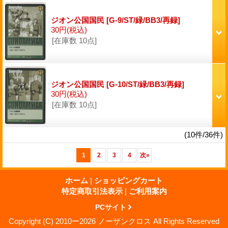
ジオン公国国民
[G-9/ST/緑/BB3/再録]
30円
(税込)
[在庫数 10点]
ジオン公国国民
[G-10/ST/緑/BB3/再録]
30円
(税込)
[在庫数 10点]
(10件/36件)
1
2
3
4
次
»
ホーム
|
ショッピングカート
特定商取引法表示
|
ご利用案内
PCサイト
Copyright (C) 2010ー2026 ノーザンクロス All Rights Reserved