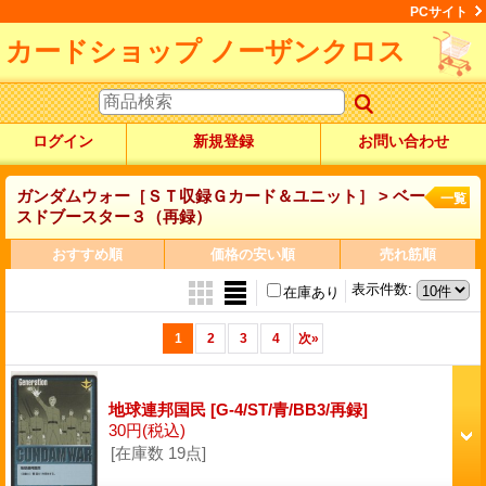
PCサイト
カードショップ ノーザンクロス
ログイン
新規登録
お問い合わせ
ガンダムウォー［ＳＴ収録Ｇカード＆ユニット］ > ベー
一覧
スドブースター３（再録）
おすすめ順
価格の安い順
売れ筋順
表示件数
:
在庫あり
1
2
3
4
次
»
地球連邦国民
[G-4/ST/青/BB3/再録]
30円
(税込)
[在庫数 19点]