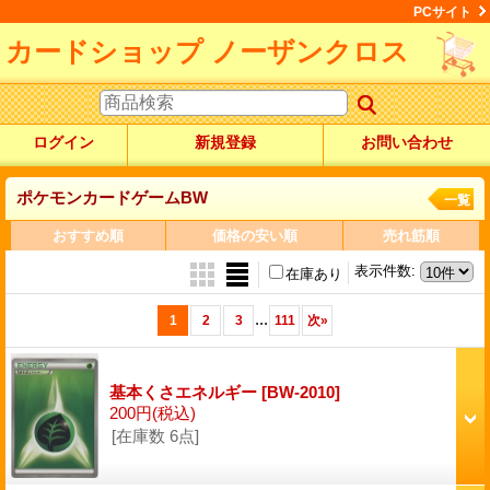
PCサイト
カードショップ ノーザンクロス
ログイン
新規登録
お問い合わせ
ポケモンカードゲームBW
一覧
おすすめ順
価格の安い順
売れ筋順
表示件数
:
在庫あり
...
1
2
3
111
次
»
基本くさエネルギー
[BW-2010]
200円
(税込)
[在庫数 6点]