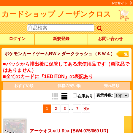
PCサイト
カードショップ ノーザンクロス
ログイン
新規登録
お問い合わせ
ポケモンカードゲームBW > ダークラッシュ（ＢＷ４）
一覧
■パックから排出後に保管してある未使用品です（買取品で
はありません）
■全てのカードに『1EDITON』の表記あり
おすすめ順
価格の安い順
売れ筋順
表示件数
:
在庫あり
...
1
2
3
7
次
»
アーケオス≪ＵＲ≫
[BW4 075/069 UR]