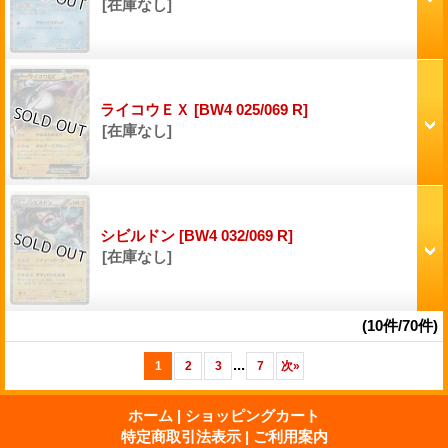
[在庫なし]
ライコウＥＸ
[BW4 025/069 R]
[在庫なし]
シビルドン
[BW4 032/069 R]
[在庫なし]
(10件/70件)
...
1
2
3
7
次
»
ホーム
|
ショッピングカート
特定商取引法表示
|
ご利用案内