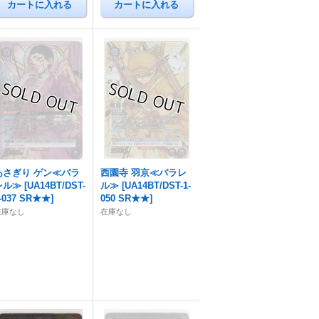
あさぎり ゲン≪パラ
西園寺 羽京≪パラレ
レル≫
[
UA14BT/DST-
ル≫
[
UA14BT/DST-1-
-037 SR★★
]
050 SR★★
]
在庫なし
在庫なし