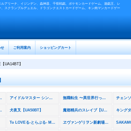
ベルアリーナ、イジンデン、蟲神器、千怪戦戯、ポケモンカードゲーム、遊戯王、レ
ー、スクランブルデュエル、ドラゴンクエストカードゲーム、キン肉マンカードゲー
わせ
ご利用案内
ショッピングカート
NE【UA14BT】
T】
ースターパック］ (全商品)
アイドルマスター シンデレラガールズ【UA55BT】
無職転生 〜異世界行ったら本気だす〜【UA54BT】
プな件【UA51BT】
犬夜叉【UA50BT】
魔都精兵のスレイブ【UA49BT】
キングダ
To LOVEる-とらぶる- Memory of Heroines【UA45BT】
ヱヴァンゲリヲン新劇場版【UA44BT】