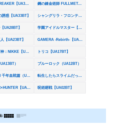
WIND BREAKER【UA38BT】
鋼の錬金術師 FULLMETAL ALCHEMIST【UA37BT】
の誘惑【UA33BT】
シャングリラ・フロンティア【UA32BT】
【UA28BT】
学園アイドルマスター【UA27BT】
人【UA23BT】
GAMERA -Rebirth-【UA22BT】
勝利の女神：NIKKE【UA18BT】
トリコ【UA17BT】
UA13BT）
ブルーロック（UA12BT）
BLEACH 千年血戦篇（UA08BT）
転生したらスライムだった件（UA07BT）
HUNTER×HUNTER【UA03BT】
呪術廻戦【UA02BT】
法
: