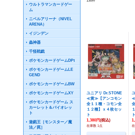
130
件
ウルトラマンカードゲー
ム
ニベルアリーナ（NIVEL
ARENA）
イジンデン
蟲神器
千怪戦戯
ポケモンカードゲームDPt
ポケモンカードゲームLE
GEND
ポケモンカードゲームBW
ポケモンカードゲームXY
ユニアリ Dr.STONE
ユ
≪黄≫【アンコモン
ポケモンカードゲーム ス
全１１種・コモン全
カーレット＆バイオレッ
１２種】ｘ４枚セッ
ト
ト
1,380円
(税込)
1
遊戯王［モンスター／魔
在庫数 1点
在
法／罠］