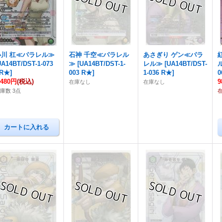
小川 杠≪パラレル≫
石神 千空≪パラレル
あさぎり ゲン≪パラ
UA14BT/DST-1-073
≫
[
UA14BT/DST-1-
レル≫
[
UA14BT/DST-
R★
]
003 R★
]
1-036 R★
]
0
,480円
(税込)
9
在庫なし
在庫なし
庫数 3点