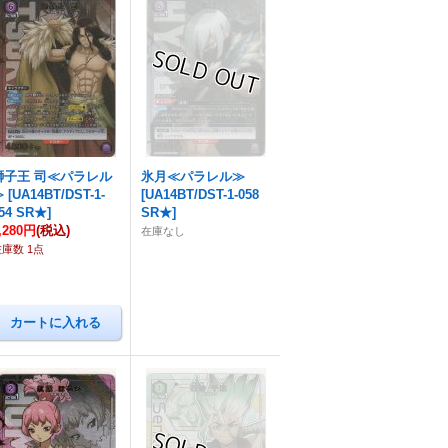
獅子王 司≪パラレル
氷月≪パラレル≫
≫
[
UA14BT/DST-1-
[
UA14BT/DST-1-058
54 SR★
]
SR★
]
,280円
(税込)
在庫なし
在庫数 1点