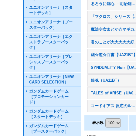
るろうに剣心 －明治剣客浪漫譚－【UA41BT】
ユニオンアリーナ［スタ
ートデッキ］
「マクロス」シリ
ユニオンアリーナ［ブー
スターパック］
魔法少女まどか☆
ユニオンアリーナ［エク
ストラブースターパッ
君のことが大大大大大好き
ク］
幽☆遊☆白書【UA21BT
ユニオンアリーナ［プレ
シャスブースターパッ
ク］
SYNDUALI
ユニオンアリーナ［NEW
銀魂（UA11BT）
CARD SELECTION］
ガンダムカードゲーム
TALES of ARISE
［プロモーションカー
ド］
コードギアス 反逆のルルーシュ【UA01BT】
ガンダムカードゲーム
［スタートデッキ］
表示数
:
ガンダムカードゲーム
［ブースターパック］