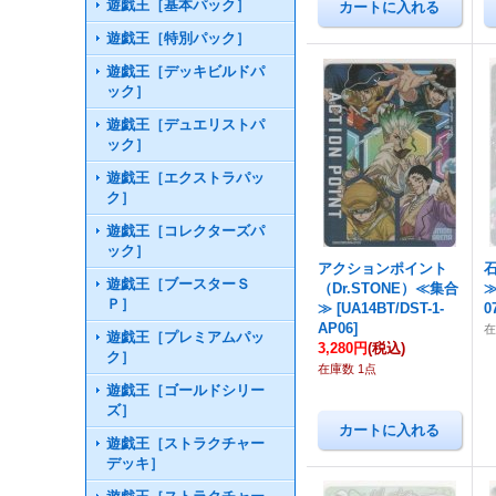
遊戯王［基本パック］
遊戯王［特別パック］
遊戯王［デッキビルドパ
ック］
遊戯王［デュエリストパ
ック］
遊戯王［エクストラパッ
ク］
遊戯王［コレクターズパ
ック］
アクションポイント
遊戯王［ブースターＳ
（Dr.STONE）≪集合
Ｐ］
≫
[
UA14BT/DST-1-
0
AP06
]
遊戯王［プレミアムパッ
3,280円
(税込)
ク］
在庫数 1点
遊戯王［ゴールドシリー
ズ］
遊戯王［ストラクチャー
デッキ］