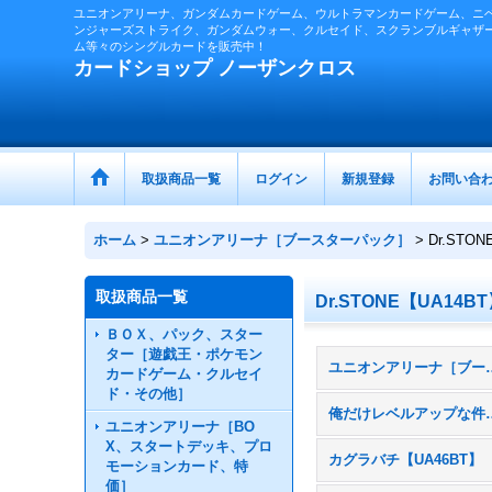
ユニオンアリーナ、ガンダムカードゲーム、ウルトラマンカードゲーム、ニ
ンジャーズストライク、ガンダムウォー、クルセイド、スクランブルギャザ
ム等々のシングルカードを販売中！
カードショップ ノーザンクロス
取扱商品一覧
ログイン
新規登録
お問い合
ホーム
>
ユニオンアリーナ［ブースターパック］
>
Dr.STO
取扱商品一覧
Dr.STONE【UA14B
ＢＯＸ、パック、スター
ター［遊戯王・ポケモン
ユニオンアリーナ［ブ
カードゲーム・クルセイ
ド・その他］
俺だけレベルアッ
ユニオンアリーナ［BO
X、スタートデッキ、プロ
カグラバチ【UA46BT】
モーションカード、特
価］