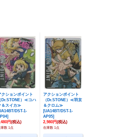
アクションポイント
アクションポイント
（Dr.STONE）≪コハ
（Dr.STONE）≪羽京
ク＆スイカ≫
＆クロム≫
UA14BT/DST-1-
[
UA14BT/DST-1-
P04
]
AP05
]
,480円
(税込)
2,980円
(税込)
在庫数 1点
在庫数 1点