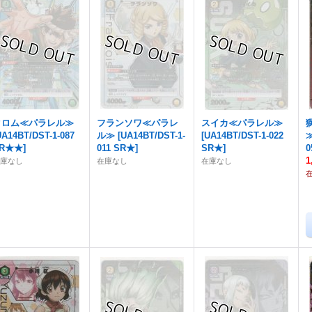
クロム≪パラレル≫
フランソワ≪パラレ
スイカ≪パラレル≫
UA14BT/DST-1-087
ル≫
[
UA14BT/DST-1-
[
UA14BT/DST-1-022
SR★★
]
011 SR★
]
SR★
]
0
1
在庫なし
在庫なし
在庫なし