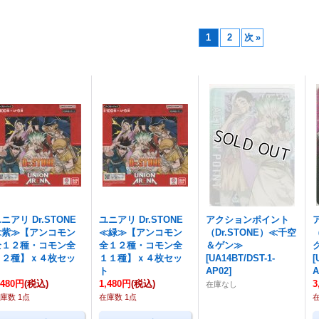
1
2
次
»
ニアリ Dr.STONE
ユニアリ Dr.STONE
アクションポイント
≪紫≫【アンコモン
≪緑≫【アンコモン
（Dr.STONE）≪千空
全１２種・コモン全
全１２種・コモン全
＆ゲン≫
１２種】ｘ４枚セッ
１１種】ｘ４枚セッ
[
UA14BT/DST-1-
[
ト
ト
AP02
]
A
,480円
(税込)
1,480円
(税込)
3
在庫なし
庫数 1点
在庫数 1点