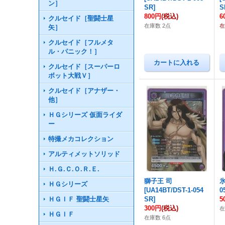
ン］
SR
]
S
800円
(税込)
6
クルセイド［聖闘士星
在庫数 2点
在
矢］
クルセイド［フルメタ
ル・パニック！］
クルセイド［スーパーロ
ボット大戦Ｖ］
クルセイド［アナザー・
他］
ＨＧシリーズ 仮面ライダ
ー
特撮メカコレクション
アルティメットソリッド
Ｈ.Ｇ.Ｃ.Ｏ.Ｒ.Ｅ.
獅子王 司
ＨＧシリーズ
[
UA14BT/DST-1-054
0
ＨＧＩＦ 聖闘士星矢
SR
]
5
300円
(税込)
在
ＨＧＩＦ
在庫数 6点