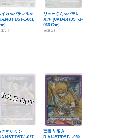
スイカ≪パラレル≫
リューさん≪パラレ
UA14BT/DST-1-081
ル≫
[
UA14BT/DST-1-
U★
]
066 C★
]
在庫なし
在庫なし
あさぎり ゲン
西園寺 羽京
UA14BT/DST-1-037
[
UA14BT/DST-1-050