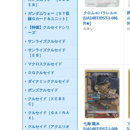
ＥＢ］
クロム≪パラレル≫
ガンダムウォー［ＳＴ収
[
UA14BT/DST-1-086
録Ｇカード＆ユニット］
R★
]
0
【特価】クルセイドシリ
在庫なし
ーズ
サンライズクルセイド
サンライズクルセイド
［ＥＢ］
マクロスクルセイド
ＯＧクルセイド
ダイナミッククルセイド
ボンズクルセイド
クルセイド［ＸＥＢＥ
Ｃ］
クルセイド［ＧＡＩＮＡ
Ｘ］
七海 龍水
クルセイド［アクエリオ
[
UA14BT/DST-1-008
[