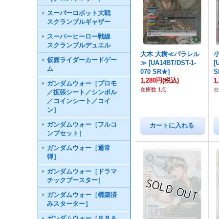
スーパーロボット大戦
スクランブルギャザー
スーパーヒーロー戦線
スクランブルデュエル
大木 大樹≪パラレル
仮面ライダーカードゲー
≫
[
UA14BT/DST-1-
[
ム
070 SR★
]
S
1,280円
(税込)
1
ガンダムウォー［プロモ
在庫数 1点
在
／拡張シート／シンボル
／コインシート／コイ
ン］
ガンダムウォー［フルコ
ンプセット］
ガンダムウォー［通常
弾］
ガンダムウォー［ドラマ
チックブースター］
ガンダムウォー［構築済
みスターター］
ガンダムウォー［ＢＢ＆