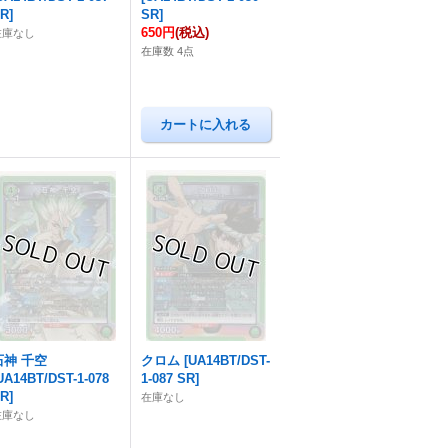
SR
]
SR
]
650円
(税込)
在庫なし
在庫数 4点
石神 千空
クロム
[
UA14BT/DST-
UA14BT/DST-1-078
1-087 SR
]
SR
]
在庫なし
在庫なし