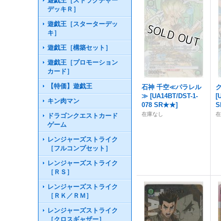
遊戯王［ストラクチャー
デッキＲ］
遊戯王［スターターデッ
キ］
遊戯王［構築セット］
遊戯王［プロモーション
カード］
【特価】遊戯王
石神 千空≪パラレル
≫
[
UA14BT/DST-1-
[
キン肉マン
078 SR★★
]
在庫なし
ドラゴンクエストカード
ゲーム
レンジャーズストライク
［フルコンプセット］
レンジャーズストライク
［ＲＳ］
レンジャーズストライク
［ＲＫ／ＲＭ］
レンジャーズストライク
［クロスギャザー］