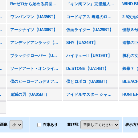
Re:ゼロから始める異世界生活【UA40BT】
『キン肉マン』完璧超人始祖編【UA39BT】
ーズ【UA36BT】
ワンパンマン【UA35BT】
コードギアス 奪還のロゼ【UA34BT】
2.5次元
マギカ【UA31BT】
アークナイツ【UA30BT】
仮面ライダー【UA29BT】
怪獣８号
な100人の彼女【UA26BT】
アンデッドアンラック【UA25BT】
SHY【UA24BT】
進撃の巨
】
ブラッククローバー【UA20BT】
ハイキュー!!【UA19BT】
TY Noir【UA16BT】
ソードアート・オンライン【UA15BT】
Dr.STONE【UA14BT】
鉄拳７（
僕のヒーローアカデミア（UA10BT）
僕とロボコ（UA09BT）
（UA06BT）
鬼滅の刃（UA05BT）
アイドルマスター シャイニーカラーズ（UA04BT）
画像
:
並び順
:
在庫あり
表示方