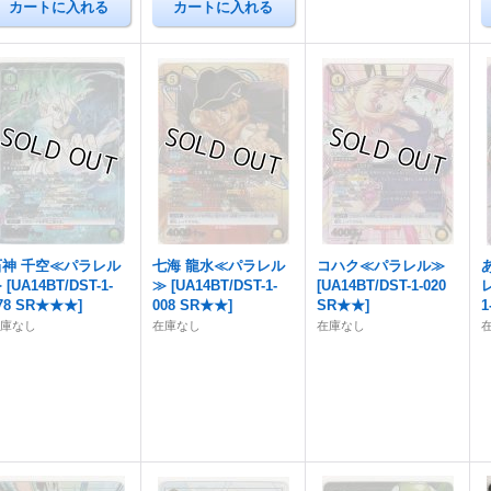
石神 千空≪パラレル
七海 龍水≪パラレル
コハク≪パラレル≫
≫
[
UA14BT/DST-1-
≫
[
UA14BT/DST-1-
[
UA14BT/DST-1-020
78 SR★★★
]
008 SR★★
]
SR★★
]
1
在庫なし
在庫なし
在庫なし