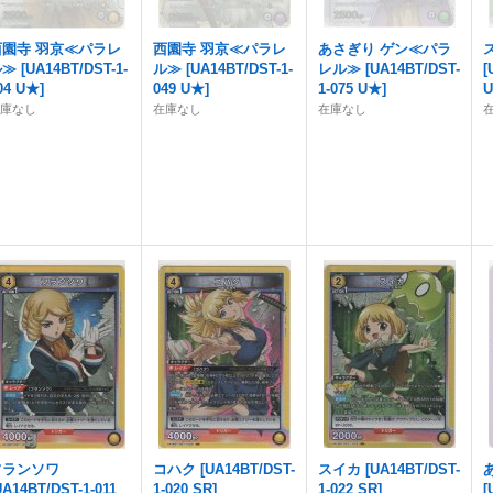
西園寺 羽京≪パラレ
西園寺 羽京≪パラレ
あさぎり ゲン≪パラ
ル≫
[
UA14BT/DST-1-
ル≫
[
UA14BT/DST-1-
レル≫
[
UA14BT/DST-
[
04 U★
]
049 U★
]
1-075 U★
]
在庫なし
在庫なし
在庫なし
フランソワ
コハク
[
UA14BT/DST-
スイカ
[
UA14BT/DST-
UA14BT/DST-1-011
1-020 SR
]
1-022 SR
]
[