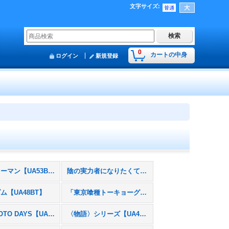
文字サイズ
:
0
カートの中身
ログイン
新規登録
チェンソーマン【UA53BT】
陰の実力者になりたくて！【UA52BT】
ム【UA48BT】
「東京喰種トーキョーグール」シリーズ【UA47BT】
SAKAMOTO DAYS【UA43BT】
〈物語〉シリーズ【UA42BT】