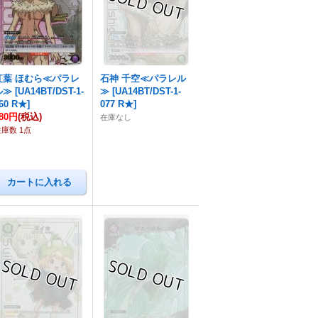
紅葉 ほむら≪パラレ
石神 千空≪パラレル
ル≫
[
UA14BT/DST-1-
≫
[
UA14BT/DST-1-
60 R★
]
077 R★
]
80円
(税込)
在庫なし
在庫数 1点