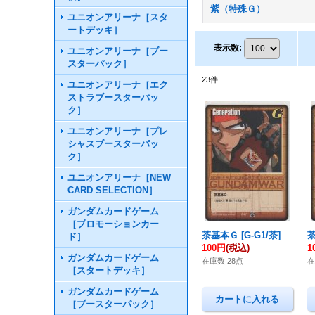
紫（特殊Ｇ）
ユニオンアリーナ［スタ
ートデッキ］
表示数
:
ユニオンアリーナ［ブー
スターパック］
23
件
ユニオンアリーナ［エク
ストラブースターパッ
ク］
ユニオンアリーナ［プレ
シャスブースターパッ
ク］
ユニオンアリーナ［NEW
CARD SELECTION］
ガンダムカードゲーム
［プロモーションカー
茶基本Ｇ
[
G-G1/茶
]
ド］
100円
(税込)
1
ガンダムカードゲーム
在庫数 28点
在
［スタートデッキ］
ガンダムカードゲーム
［ブースターパック］