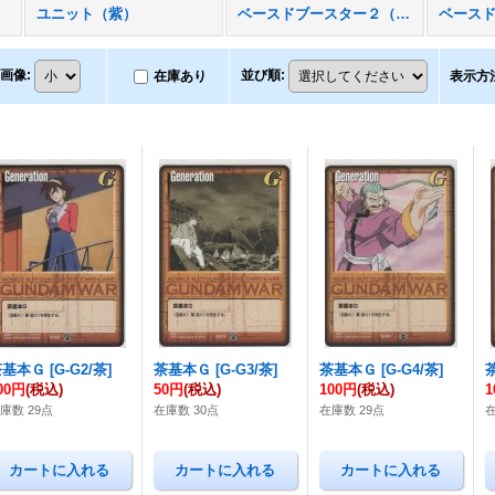
ユニット（紫）
ベースドブースター２（再録）
画像
:
並び順
:
在庫あり
表示方
茶基本Ｇ
[
G-G2/茶
]
茶基本Ｇ
[
G-G3/茶
]
茶基本Ｇ
[
G-G4/茶
]
00円
(税込)
50円
(税込)
100円
(税込)
1
庫数 29点
在庫数 30点
在庫数 29点
在