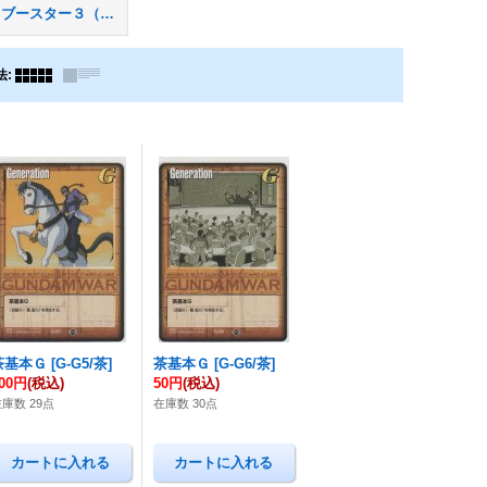
ベースドブースター３（再録）
法
:
茶基本Ｇ
[
G-G5/茶
]
茶基本Ｇ
[
G-G6/茶
]
00円
(税込)
50円
(税込)
庫数 29点
在庫数 30点