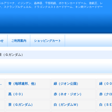
ベルアリーナ、イジンデン、蟲神器、千怪戦戯、ポケモンカードゲーム、遊戯王、レ
ー、スクランブルデュエル、ドラゴンクエストカードゲーム、キン肉マンカードゲー
わせ
ご利用案内
ショッピングカート
茶（Ｇガンダム）
Ｇカード＆ユニット］ (全商品)
青（地球連邦、他）
緑（ジオン公国）
緑（０
黒（００）
赤（ネオ・ジオン）
赤（ク
茶（Ｇガンダム）
白（ガンダムＷ）
白（Ｓ