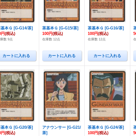
茶基本Ｇ
[
G-G14/茶
]
茶基本Ｇ
[
G-G15/茶
]
茶基本Ｇ
[
G-G16/茶
]
0円
(税込)
100円
(税込)
100円
(税込)
庫数 9点
在庫数 12点
在庫数 12点
在
茶基本Ｇ
[
G-G20/茶
]
アナウンサー
[
G-G21/
茶基本Ｇ
[
G-G24/茶
]
0円
(税込)
茶
]
100円
(税込)