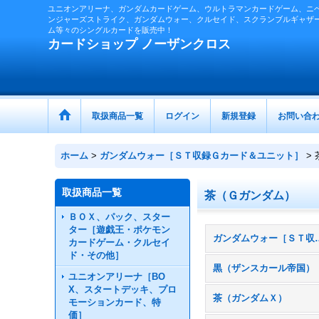
ユニオンアリーナ、ガンダムカードゲーム、ウルトラマンカードゲーム、ニ
ンジャーズストライク、ガンダムウォー、クルセイド、スクランブルギャザ
ム等々のシングルカードを販売中！
カードショップ ノーザンクロス
取扱商品一覧
ログイン
新規登録
お問い合
ホーム
>
ガンダムウォー［ＳＴ収録Ｇカード＆ユニット］
>
取扱商品一覧
茶（Ｇガンダム）
ＢＯＸ、パック、スター
ター［遊戯王・ポケモン
ガンダムウォー［ＳＴ収録
カードゲーム・クルセイ
ド・その他］
黒（ザンスカール帝国）
ユニオンアリーナ［BO
X、スタートデッキ、プロ
茶（ガンダムＸ）
モーションカード、特
価］