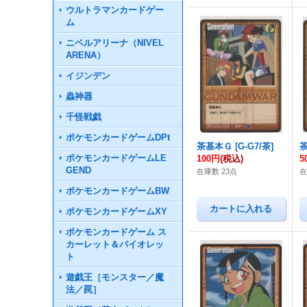
ウルトラマンカードゲー
ム
ニベルアリーナ（NIVEL
ARENA）
イジンデン
蟲神器
千怪戦戯
ポケモンカードゲームDPt
茶基本Ｇ
[
G-G7/茶
]
ポケモンカードゲームLE
100円
(税込)
5
GEND
在庫数 23点
在
ポケモンカードゲームBW
ポケモンカードゲームXY
ポケモンカードゲーム ス
カーレット＆バイオレッ
ト
遊戯王［モンスター／魔
法／罠］