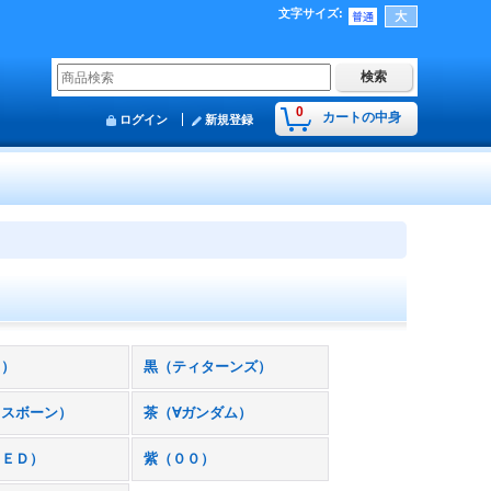
文字サイズ
:
0
カートの中身
ログイン
新規登録
０）
黒（ティターンズ）
ロスボーン）
茶（∀ガンダム）
ＥＥＤ）
紫（００）