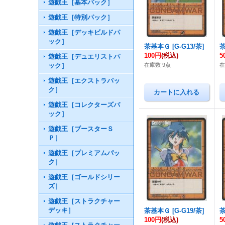
遊戯王［基本パック］
遊戯王［特別パック］
遊戯王［デッキビルドパ
ック］
茶基本Ｇ
[
G-G13/茶
]
100円
(税込)
5
遊戯王［デュエリストパ
ック］
在庫数 9点
在
遊戯王［エクストラパッ
ク］
遊戯王［コレクターズパ
ック］
遊戯王［ブースターＳ
Ｐ］
遊戯王［プレミアムパッ
ク］
遊戯王［ゴールドシリー
ズ］
遊戯王［ストラクチャー
デッキ］
茶基本Ｇ
[
G-G19/茶
]
100円
(税込)
5