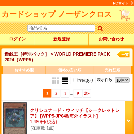
PCサイト
カードショップ ノーザンクロス
ログイン
新規登録
お問い合わせ
遊戯王［特別パック］ > WORLD PREMIERE PACK
一覧
2024（WPP5）
おすすめ順
価格の安い順
売れ筋順
表示件数
:
在庫あり
...
1
2
3
9
次
»
クリシュナード・ウィッチ【シークレットレ
ア】
[WPP5-JP048/海外イラスト]
1,480円
(税込)
[在庫数 1点]