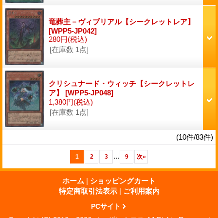
竜葬主－ヴィブリアル【シークレットレア】
[WPP5-JP042]
280円
(税込)
[在庫数 1点]
クリシュナード・ウィッチ【シークレットレ
ア】
[WPP5-JP048]
1,380円
(税込)
[在庫数 1点]
(10件/83件)
...
1
2
3
9
次
»
ホーム
|
ショッピングカート
特定商取引法表示
|
ご利用案内
PCサイト