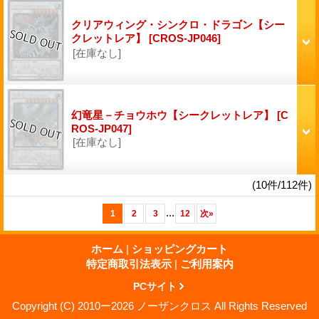
クリアウィング・シンクロ・ドラゴン【シー
クレットレア】
[CROS-JP046]
[在庫なし]
幻竜星－チョウホウ【シークレットレア】
[C
ROS-JP047]
[在庫なし]
(10件/112件)
...
1
2
3
12
次
»
ホーム
|
ショッピングカート
特定商取引法表示
|
ご利用案内
PCサイト
Copyright (C) 2010ー2026 ノーザンクロス All Rights Reserved