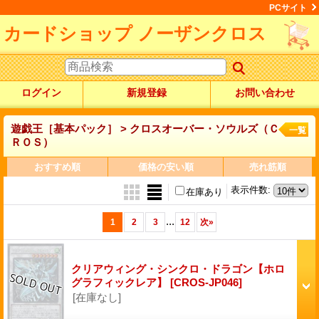
PCサイト
カードショップ ノーザンクロス
ログイン
新規登録
お問い合わせ
遊戯王［基本パック］ > クロスオーバー・ソウルズ（Ｃ
一覧
ＲＯＳ）
おすすめ順
価格の安い順
売れ筋順
表示件数
:
在庫あり
...
1
2
3
12
次
»
クリアウィング・シンクロ・ドラゴン【ホロ
グラフィックレア】
[CROS-JP046]
[在庫なし]