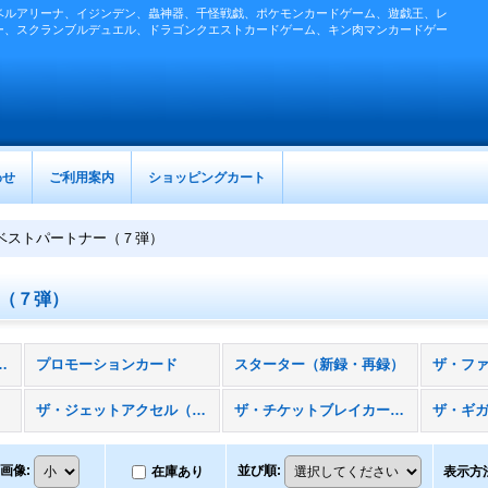
ベルアリーナ、イジンデン、蟲神器、千怪戦戯、ポケモンカードゲーム、遊戯王、レ
ー、スクランブルデュエル、ドラゴンクエストカードゲーム、キン肉マンカードゲー
わせ
ご利用案内
ショッピングカート
ベストパートナー（７弾）
（７弾）
［クロスギャザー］ (全商品)
プロモーションカード
スターター（新録・再録）
）
ザ・ジェットアクセル（４弾）
ザ・チケットブレイカー（５弾）
画像
:
並び順
:
在庫あり
表示方