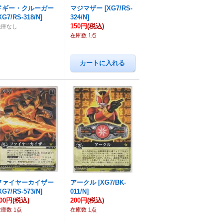
ドギー・クルーガー
マジマザー
[
XG7/RS-
XG7/RS-318/N
]
324/N
]
150円
(税込)
在庫なし
在庫数 1点
ファイヤーカイザー
アークル
[
XG7/BK-
XG7/RS-573/N
]
011/N
]
00円
(税込)
200円
(税込)
在庫数 1点
在庫数 1点