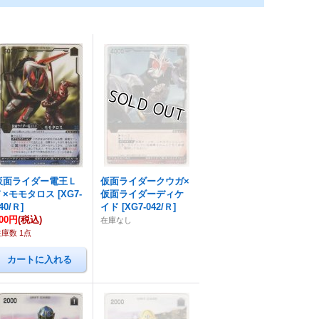
仮面ライダー電王Ｌ
仮面ライダークウガ×
Ｆ×モモタロス
[
XG7-
仮面ライダーディケ
40/Ｒ
]
イド
[
XG7-042/Ｒ
]
00円
(税込)
在庫なし
在庫数 1点