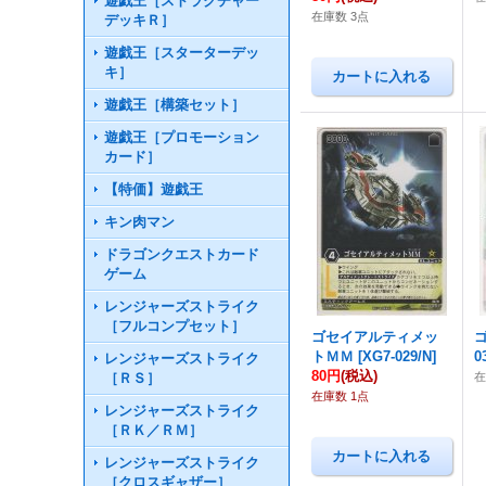
遊戯王［ストラクチャー
在庫数 3点
デッキＲ］
遊戯王［スターターデッ
キ］
遊戯王［構築セット］
遊戯王［プロモーション
カード］
【特価】遊戯王
キン肉マン
ドラゴンクエストカード
ゲーム
レンジャーズストライク
［フルコンプセット］
ゴセイアルティメッ
トＭＭ
[
XG7-029/N
]
0
レンジャーズストライク
80円
(税込)
［ＲＳ］
在庫数 1点
レンジャーズストライク
［ＲＫ／ＲＭ］
レンジャーズストライク
［クロスギャザー］