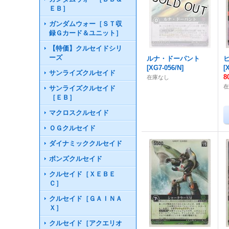
ＥＢ］
ガンダムウォー［ＳＴ収
録Ｇカード＆ユニット］
【特価】クルセイドシリ
ーズ
ルナ・ドーパント
[
XG7-056/N
]
[
サンライズクルセイド
8
在庫なし
在
サンライズクルセイド
［ＥＢ］
マクロスクルセイド
ＯＧクルセイド
ダイナミッククルセイド
ボンズクルセイド
クルセイド［ＸＥＢＥ
Ｃ］
クルセイド［ＧＡＩＮＡ
Ｘ］
クルセイド［アクエリオ