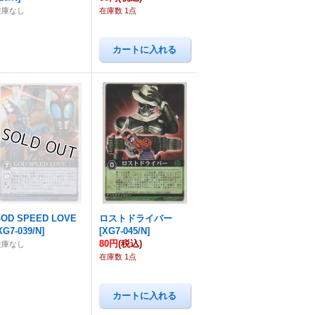
在庫なし
在庫数 1点
OD SPEED LOVE
ロストドライバー
XG7-039/N
]
[
XG7-045/N
]
80円
(税込)
在庫なし
在庫数 1点