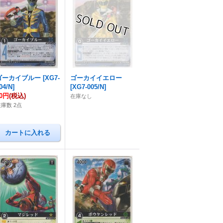
ゴーカイブルー
[
XG7-
ゴーカイイエロー
04/N
]
[
XG7-005/N
]
80円
(税込)
在庫なし
在庫数 2点