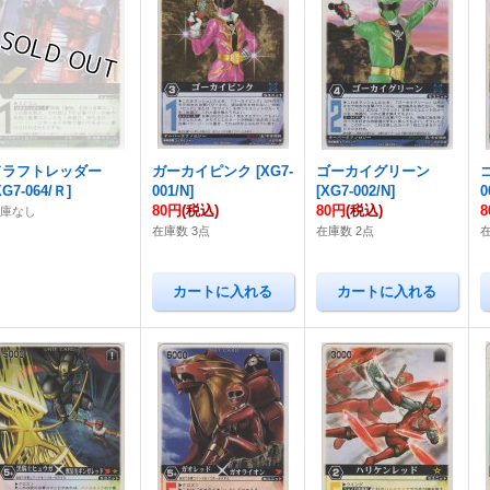
ドラフトレッダー
ガーカイピンク
[
XG7-
ゴーカイグリーン
XG7-064/Ｒ
]
001/N
]
[
XG7-002/N
]
0
80円
(税込)
80円
(税込)
在庫なし
在庫数 3点
在庫数 2点