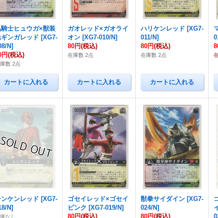
黒騎士ヒュウガ×獣装
ガオレッド×ガオライ
ハリケンレッド
[
XG7-
光ギンガレッド
[
XG7-
オン
[
XG7-010/N
]
011/N
]
0
08/N
]
80円
(税込)
80円
(税込)
0円
(税込)
在庫数 2点
在庫数 2点
庫数 2点
シンケンレッド
[
XG7-
ゴセイレッド×ゴセイ
獣拳サイダイン
[
XG7-
18/N
]
ピンク
[
XG7-019/N
]
024/N
]
80円
(税込)
80円
(税込)
0
在庫なし