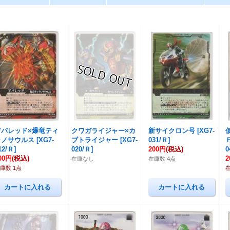
アバレッド×爆竜ティ
クワガライジャー×カ
新サイクロン号
[
XG7-
ラノサウルス
[
XG7-
ブトライジャー
[
XG7-
031/Ｒ
]
12/Ｒ
]
020/Ｒ
]
200円
(税込)
0
00円
(税込)
2
在庫なし
在庫数 4点
庫数 1点