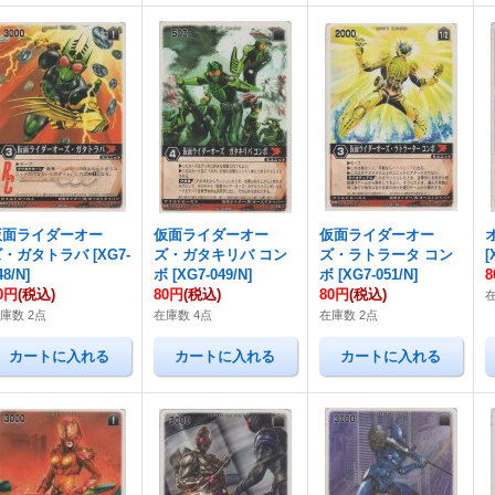
仮面ライダーオー
仮面ライダーオー
仮面ライダーオー
ズ・ガタトラバ
[
XG7-
ズ・ガタキリバ コン
ズ・ラトラータ コン
[
48/N
]
ボ
[
XG7-049/N
]
ボ
[
XG7-051/N
]
0円
(税込)
80円
(税込)
80円
(税込)
庫数 2点
在庫数 4点
在庫数 2点