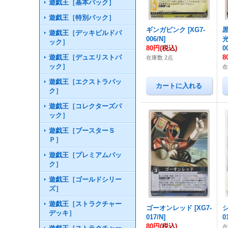
遊戯王［基本パック］
遊戯王［特別パック］
ギンガピンク
[
XG7-
遊戯王［デッキビルドパ
006/N
]
ック］
80円
(税込)
0
遊戯王［デュエリストパ
8
在庫数 2点
ック］
在
遊戯王［エクストラパッ
ク］
遊戯王［コレクターズパ
ック］
遊戯王［ブースターＳ
Ｐ］
遊戯王［プレミアムパッ
ク］
遊戯王［ゴールドシリー
ズ］
遊戯王［ストラクチャー
ゴーオンレッド
[
XG7-
デッキ］
017/N
]
0
80円
(税込)