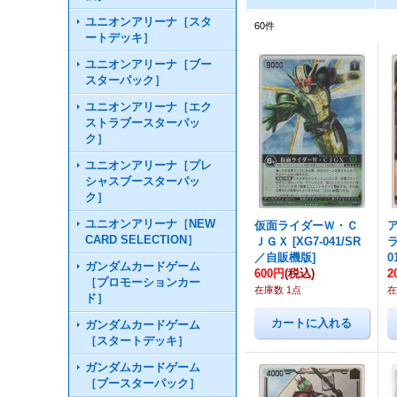
ユニオンアリーナ［スタ
60
件
ートデッキ］
ユニオンアリーナ［ブー
スターパック］
ユニオンアリーナ［エク
ストラブースターパッ
ク］
ユニオンアリーナ［プレ
シャスブースターパッ
ク］
ユニオンアリーナ［NEW
仮面ライダーＷ・Ｃ
CARD SELECTION］
ＪＧＸ
[
XG7-041/SR
／自販機版
]
0
ガンダムカードゲーム
600円
(税込)
2
［プロモーションカー
在庫数 1点
在
ド］
ガンダムカードゲーム
［スタートデッキ］
ガンダムカードゲーム
［ブースターパック］