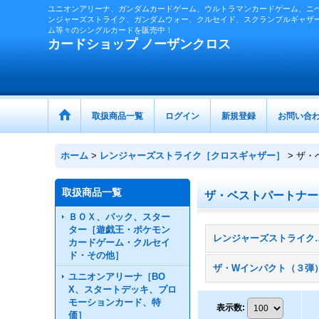
ユニオンアリーナ、ガンダムカードゲーム、ウルトラマンカードゲーム、ニ
ンジャーズストライク、ガンダムウォー、クルセイド、スクランブルギャザ
ム等々のシングルカードを販売中！
カードショップ ノーザンクロス
取扱商品一覧
ログイン
新規登録
お問い合
ホーム
>
レンジャーズストライク［クロスギャザー］
>
ザ・
取扱商品一覧
ザ・ベストパートナー
ＢＯＸ、パック、スター
ター［遊戯王・ポケモン
レンジャーズストライク
カードゲーム・クルセイ
ド・その他］
ザ・Wインパクト（３弾
ユニオンアリーナ［BO
X、スタートデッキ、プロ
モーションカード、特
表示数
:
価］