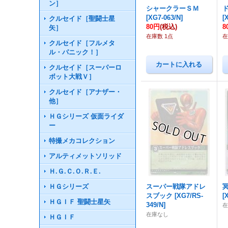
ン］
シャークラーＳＭ
[
XG7-063/N
]
[
クルセイド［聖闘士星
80円
(税込)
8
矢］
在庫数 1点
在
クルセイド［フルメタ
ル・パニック！］
クルセイド［スーパーロ
ボット大戦Ｖ］
クルセイド［アナザー・
他］
ＨＧシリーズ 仮面ライダ
ー
特撮メカコレクション
アルティメットソリッド
Ｈ.Ｇ.Ｃ.Ｏ.Ｒ.Ｅ.
ＨＧシリーズ
スーパー戦隊アドレ
スブック
[
XG7/RS-
[
ＨＧＩＦ 聖闘士星矢
349/N
]
在庫なし
ＨＧＩＦ