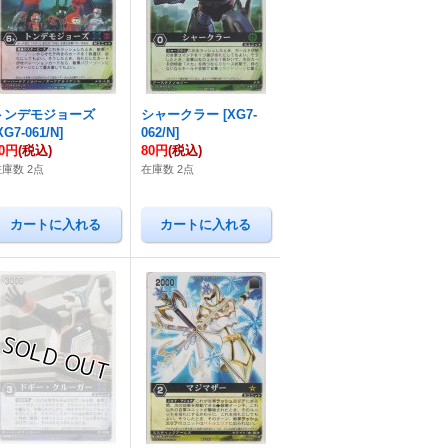
トンデモジョーズ
シャークラー
[
XG7-
XG7-061/N
]
062/N
]
80円
(税込)
80円
(税込)
在庫数 2点
在庫数 2点