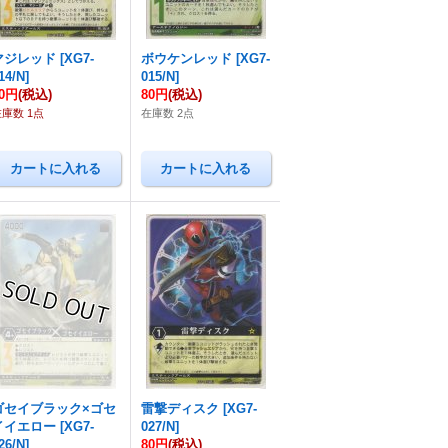
マジレッド
[
XG7-
ボウケンレッド
[
XG7-
14/N
]
015/N
]
80円
(税込)
80円
(税込)
在庫数 1点
在庫数 2点
ゴセイブラック×ゴセ
雷撃ディスク
[
XG7-
イイエロー
[
XG7-
027/N
]
26/N
]
80円
(税込)