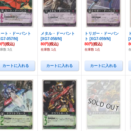
ヒート・ドーパント
メタル・ドーパント
トリガー・ドーパン
XG7-057/N
]
[
XG7-058/N
]
ト
[
XG7-059/N
]
[
0円
(税込)
80円
(税込)
80円
(税込)
庫数 3点
在庫数 1点
在庫数 1点