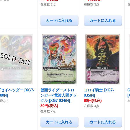
在庫数 2点
在庫数 3点
ゴセイヘッダー
[
XG7-
仮面ライダーストロ
ヨロイ騎士
[
XG7-
G
30/N
]
ンガー×電波人間タッ
035/N
]
[
クル
[
XG7-034/N
]
80円
(税込)
在庫なし
80円
(税込)
在庫数 4点
在庫数 2点