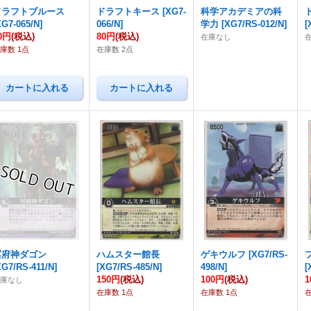
ドラフトブルース
ドラフトキース
[
XG7-
科学アカデミアの科
XG7-065/N
]
066/N
]
学力
[
XG7/RS-012/N
]
[
0円
(税込)
80円
(税込)
在庫なし
庫数 1点
在庫数 2点
冥府神ダゴン
ハムスター館長
ゲキウルフ
[
XG7/RS-
XG7/RS-411/N
]
[
XG7/RS-485/N
]
498/N
]
[
150円
(税込)
100円
(税込)
1
在庫なし
在庫数 1点
在庫数 1点