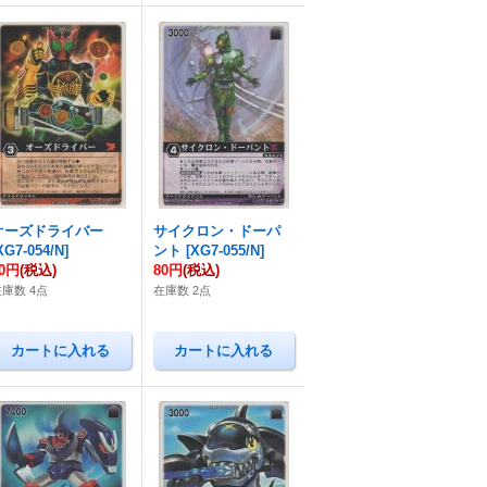
オーズドライバー
サイクロン・ドーパ
XG7-054/N
]
ント
[
XG7-055/N
]
80円
(税込)
80円
(税込)
在庫数 4点
在庫数 2点