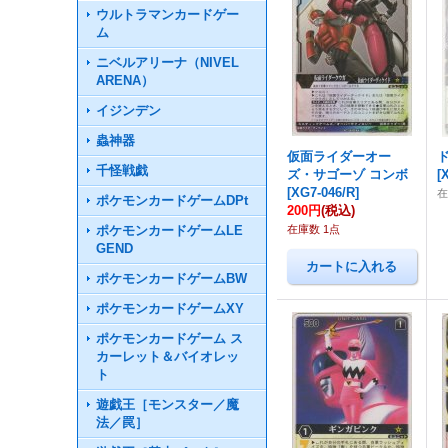
ウルトラマンカードゲー
ム
ニベルアリーナ（NIVEL
ARENA）
イジンデン
蟲神器
仮面ライダーオー
千怪戦戯
ズ・サゴーゾ コンボ
[
[
XG7-046/R
]
ポケモンカードゲームDPt
200円
(税込)
ポケモンカードゲームLE
在庫数 1点
GEND
ポケモンカードゲームBW
ポケモンカードゲームXY
ポケモンカードゲーム ス
カーレット＆バイオレッ
ト
遊戯王［モンスター／魔
法／罠］