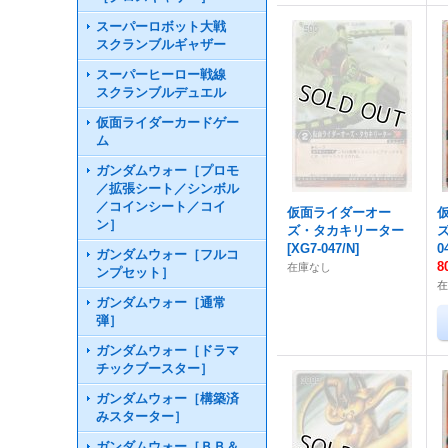
スーパーロボット大戦
スクランブルギャザー
スーパーヒーロー戦線
スクランブルデュエル
仮面ライダーカードゲー
ム
ガンダムウォー［プロモ
／拡張シート／シンボル
／コインシート／コイ
仮面ライダーオー
ン］
ズ・タカキリーター
[
XG7-047/N
]
0
ガンダムウォー［フルコ
8
在庫なし
ンプセット］
在
ガンダムウォー［通常
弾］
ガンダムウォー［ドラマ
チックブースター］
ガンダムウォー［構築済
みスターター］
ガンダムウォー［ＢＢ＆