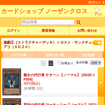
PCサイト
カードショップ ノーザンクロス
ログイン
新規登録
お問い合わせ
遊戯王［ストラクチャーデッキ］ > ロスト・サンクチュ
一覧
アリ（ＳＤ２０）
おすすめ順
価格の安い順
売れ筋順
表示件数
:
在庫あり
裁きの代行者 サターン【ノーマル】
[SD20-J
P004]
30円
(税込)
[在庫数 2点]
英知の代行者 マーキュリー【ノーマル】
[SD2